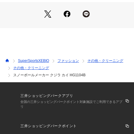
 サーフ&スノー Victoria Surf&Snow スキー小物 アクセサリー 
雪遊び アウトドア ウィンター スポーツ スキー スノーボード
 SKI SNOWBOARD スキー用品 スノーボード用品 小物
SuperSportsXEBIO
ファッション
その他・クリーニング
その他・クリーニング
スノーボールメーカー クジラ カイ HG1104B
三井ショッピングパークアプリ
全国の三井ショッピングパークポイント対象施設でご利用できるアプ
リ
三井ショッピングパークポイント