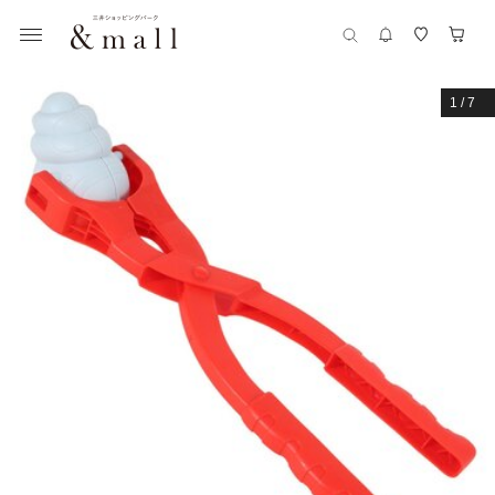
1
/
7