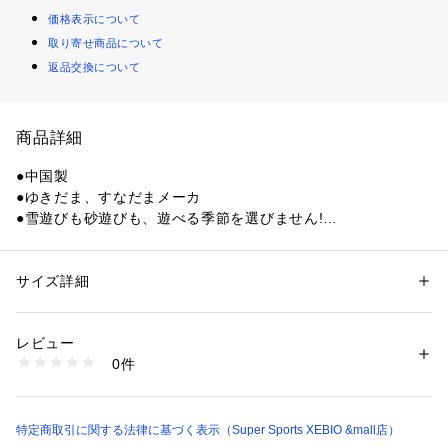
価格表示について
取り寄せ商品について
返品交換について
商品詳細
●中国製
●ゆきだま、すなだまメーカ
●雪遊びも砂遊びも、遊べる季節を選びません!
●対象年齢:6才以上
【商品の購入にあたっての注意事項】
サイズ詳細
性別：
キッズ・ベビー
※一部商品において弊社カラー表記がメーカーカラー表記と異
カテゴリー：
ファッション
 ＞ 
その他・クリーニング
 ＞ 
その他・クリーニ
ング
なる場合があります。
レビュー
※ブラウザやお使いのモニター環境により、掲載画像と実際の
0件
商品の色味が若干異なる場合があります。
商品番号：
1540000388755 
（モール）
10845506301 （ショップ）
※掲載の価格・製品のパッケージ・デザイン・仕様について、
予告なく変更することがあります。あらかじめご了承くださ
い。ロイヤルトイズ the royal toys ヴィクトリア ビクトリア
特定商取引に関する法律に基づく表示（Super Sports XEBIO &mall店）