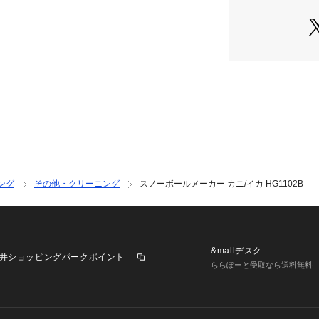
※ブラウザやお使
実際の商品の色味
※掲載の価格・製
いて、予告なく変
了承ください。ロイヤル
リア ビクトリア サーフ
キー小物 アクセサ
 スポーツ スキー ス
ー用品 スノーボー
ング
その他・クリーニング
スノーボールメーカー カニ/イカ HG1102B
&mallデスク
井ショッピングパークポイント
ららぽーと受取なら送料無料