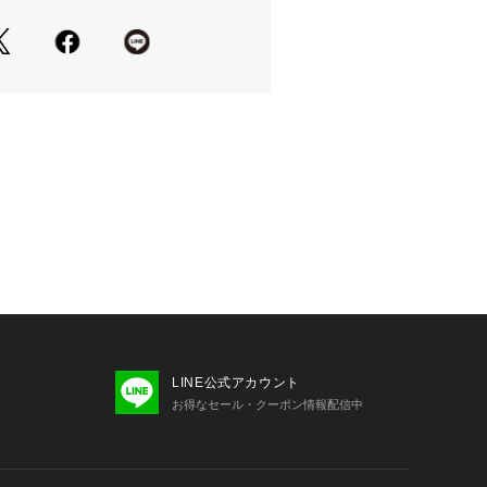
いのモニター環境により、掲載画像と
が若干異なる場合があります。
品のパッケージ・デザイン・仕様につ
更することがあります。あらかじめご
トイズ the royal toys ヴィクト
&スノー Victoria Surf&Snow ス
リー 雪遊び アウトドア ウィンター
ノーボード SKI SNOWBOARD スキ
ド用品 小物
LINE公式アカウント
お得なセール・クーポン情報配信中