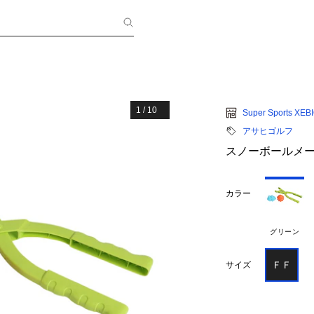
1
/
10
Super Sports XEB
アサヒゴルフ
スノーボールメーカ
カラー
グリーン
ＦＦ
サイズ