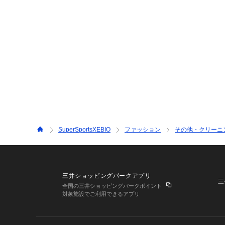
SuperSportsXEBIO
ファッション
その他・クリーニ
三井ショッピングパークアプリ
三
全国の三井ショッピングパークポイント
対象施設でご利用できるアプリ