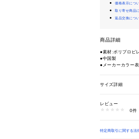
価格表示につ
取り寄せ商品
返品交換につ
商品詳細
●素材:ポリプロピレ
●中国製
●メーカーカラー表記
●対象年齢:6才以上
●本体サイズ:約31×1
●雪玉・砂玉ボー
サイズ詳細
性別：
キッズ・ベビ
●雪遊びも砂遊びも
カテゴリー：
ファッ
クリーニング
●たくさんの雪、
レビュー
ます。
0件
●CRAB/SQUID
商品番号：
15400003
10845506201 （
【商品の購入にあ
※一部商品におい
特定商取引に関する法律に基づ
記と異なる場合が
店）