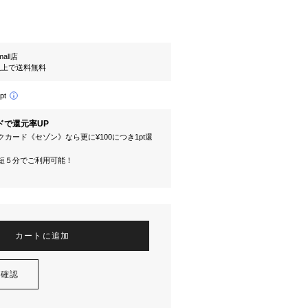
mall店
円以上で送料無料
pt
ドで還元率UP
カード《セゾン》なら更に¥100につき1pt還
短５分でご利用可能！
カートに追加
を確認