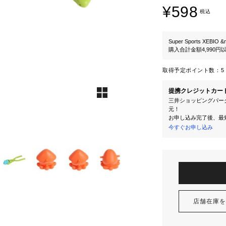
¥598
税込
Super Sports XEBIO &
購入合計金額4,990
取得予定ポイント数：
5 
提携クレジットカー
三井ショッピングパーク
元！
お申し込み完了後、最
今すぐお申し込み
店舗在庫