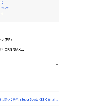
いて
について
いて
ン(PP)
:ORG/SAX
0.5×4cm
ルメーカー
ー
、遊べる季節を選びません!
ション
 ＞ 
その他・クリーニング
 ＞ 
その他・
砂をすくい、固めるだけで簡単に作れ
87465 
（モール）
ショップ）
たっての注意事項】
て弊社カラー表記がメーカーカラー表
く表示（Super Sports XEBIO &mall
あります。