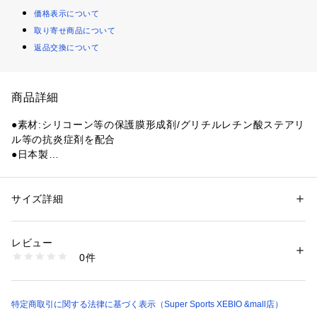
価格表示について
取り寄せ商品について
返品交換について
商品詳細
●素材:シリコーン等の保護膜形成剤/グリチルレチン酸ステアリ
ル等の抗炎症剤を配合
●日本製
●最多使用回数:約180回(1回0.5mL使用の場合)
●化粧箱入
●靴擦れ防止
サイズ詳細
性別：
レディース
メンズ
●ふやけ防止
カテゴリー：
アウトドア・スポーツ
 ＞ 
スポーツ全般
 ＞ 
その他競技グッズ
●汚れ・臭い防止
レビュー
●手荒れ(肌荒れ)防止
商品番号：
1540000386157 
（モール）
0件
●長時間持続
10847114901 （ショップ）
●J1を使いなれた方にお勧め。お得用の標準容量品です。
●匂いもベタツキもなく、1回塗れば、7～8時間の持続力。(個
人差あり)
特定商取引に関する法律に基づく表示（Super Sports XEBIO &mall店）