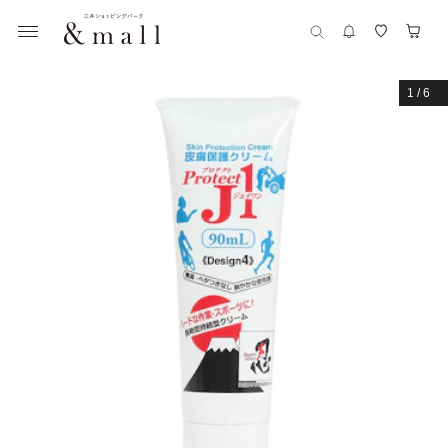
1
/
6