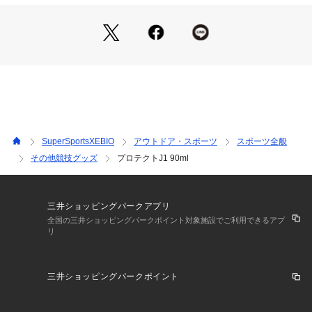
●スポーツ業界最強の皮膚保護クリーム擦りむけ・マメ・ふや
けを強力に防止
【商品の購入にあたっての注意事項】
※一部商品において弊社カラー表記がメーカーカラー表記と異
なる場合がございます。
※ブラウザやお使いのモニター環境により、掲載画像と実際の
商品の色味が若干異なる場合があります。
※掲載の価格・製品のパッケージ・デザイン・仕様について、
予告なく変更することがあります。あらかじめご了承くださ
SuperSportsXEBIO
アウトドア・スポーツ
スポーツ全般
い。アースブルー Earth Blue EarthBlue スーパースポーツゼ
その他競技グッズ
プロテクトJ1 90ml
ビオ ゼビオ Super Sports XEBIO 健康機能アクセサリー 機能
スポーツアクセサリー マラソン トライアスロン 柔道 クライミ
ング ボート ダイビング 登山 長時間 靴擦れ ふやけ 汚れ 臭い
 におい べたつかない ベタつかない 保護 クリーム スキンケア
三井ショッピングパークアプリ
 サッカー 野球 バレー バスケ テニス 卓球 フットサル バドミ
全国の三井ショッピングパークポイント対象施設でご利用できるアプ
リ
ントン 陸上 ラグビー ハンドボール ゴルフ 運動 ウォーキング
 ジョギング ランニング サイクリング 自転車 フィットネス ジ
ム 大容量 お徳用 ssx310run0215 26motherday
三井ショッピングパークポイント