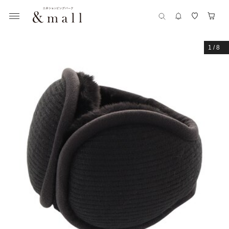
1
/
8