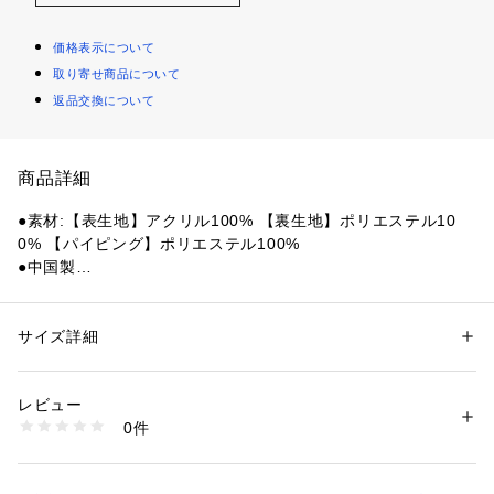
価格表示について
取り寄せ商品について
返品交換について
商品詳細
●素材:【表生地】アクリル100% 【裏生地】ポリエステル10
0% 【パイピング】ポリエステル100%
●中国製
●髪型を崩さないバックスタイル、調整機能付きでフィット感
UP
サイズ詳細
性別：
レディース
メンズ
【商品の購入にあたっての注意事項】
カテゴリー：
ファッション
 ＞ 
ファッション雑貨
 ＞ 
その他ファッション雑
貨
※一部商品において弊社カラー表記がメーカーカラー表記と異
レビュー
なる場合がございます。
0件
※ブラウザやお使いのモニター環境により、掲載画像と実際の
商品番号：
1540000385479 
（モール）
10845004101 （ショップ）
商品の色味が若干異なる場合があります。
※掲載の価格・製品のパッケージ・デザイン・仕様について、