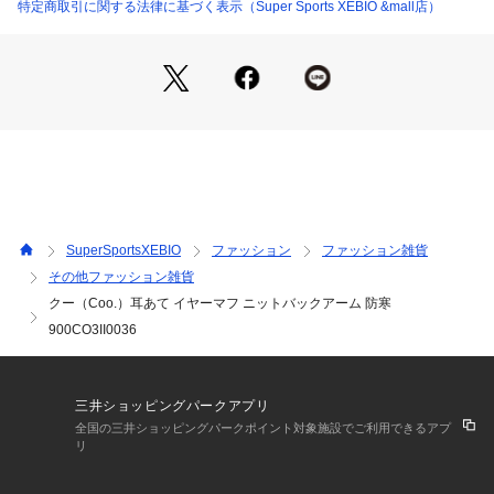
予告なく変更することがあります。あらかじめご了承くださ
特定商取引に関する法律に基づく表示（Super Sports XEBIO &mall店）
い。クー Coo. スーパースポーツゼビオ ゼビオ Super Sports
 XEBIO 防寒小物 アクセサリー イヤーマッフル Men's Mens
 メンズ めんず 男性 耳当て 耳あて 10845004101 900CO3II0
036 ブラック 10845004201 900CO3II0037 チャコールグレ
ー 男女兼用 ユニセックス 秋 冬 秋冬 スポーツ 運動 ウォーキ
ング ジョギング ランニング サイクリング 自転車 ゴルフ サッ
カー 野球 テニス 通勤 通学 社会人 学生 高校生 大学生 学校 部
活 散歩 旅行 トラベル 観光 お出かけ レジャー アウトドア BB
Q バーベキュー キャンプ 寒さ対策 防寒 練習 試合 スポーツ観
戦 普段使い あたたか あったか 冷え対策 冷え予防 寒さ対策 あ
SuperSportsXEBIO
ファッション
ファッション雑貨
ったか対策 防寒対策 おしゃれ オシャレ プレゼント ギフト ウ
その他ファッション雑貨
インタースポーツ スキー スノボ スノーボード スケート紅葉
クー（Coo.）耳あて イヤーマフ ニットバックアーム 防寒
 黒 くろ クロ ブラック チャコールグレー フィット hot25aw 2
025防寒対策_earmuffs 2512lblp_ntbm 2512lblp_mimi 2026
900CO3II0036
winter_cp
三井ショッピングパークアプリ
全国の三井ショッピングパークポイント対象施設でご利用できるアプ
リ