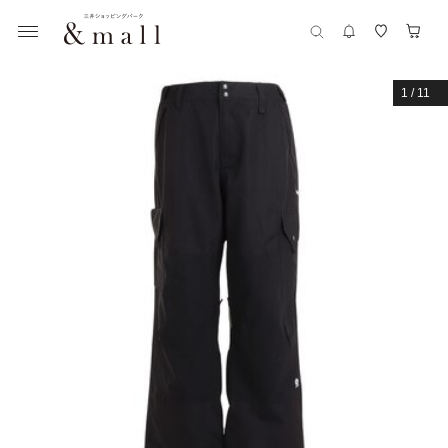
1
/
11