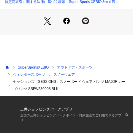
●LLサイズ詳細:【ウエスト】106cm 【ヒップ】134cm 【股
特定商取引に関する法律に基づく表示（Super Sports XEBIO &mall店）
上】38cm 【股下】86cm 【すそ幅】29cm 【わたり幅】40.5c
m
●中国製
●メーカーカラー表記:BLACK
●DWR COATING
【商品の購入にあたっての注意事項】
※弊社独自の採寸・計量方法により計測を行っておりますた
め、多少の誤差が生じる場合があります。
※一部商品において弊社カラー表記がメーカーカラー表記と異
SuperSportsXEBIO
アウトドア・スポーツ
なる場合があります。
ウィンタースポーツ
スノーウェア
※ブラウザやお使いのモニター環境により、掲載画像と実際の
セッションズ（SESSIONS）スノーボード ウェア パンツ MAJOR カー
商品の色味が若干異なる場合があります。
※掲載の価格・製品のパッケージ・デザイン・仕様について、
ゴパンツ SSFW230008 BLK
予告なく変更することがあります。あらかじめご了承くださ
い。セッションズ SESSIONS ヴィクトリア ビクトリア サー
フ&スノー Victoria Surf&Snow ボードウェア ボードパンツ ス
三井ショッピングパークアプリ
ノーパンツ ボトムス アウトドア ウィンター スポーツ スノボ
全国の三井ショッピングパークポイント対象施設でご利用できるアプ
 SNOWBOARD Men's Mens メンズ 男性 メンズウェア 黒 ブ
リ
ラック vic_rss2312pup xmascpn_v3000?2023年秋冬クリア
ランス 2023fw_clsl 2024fw_wearclearance board_lp_mwea