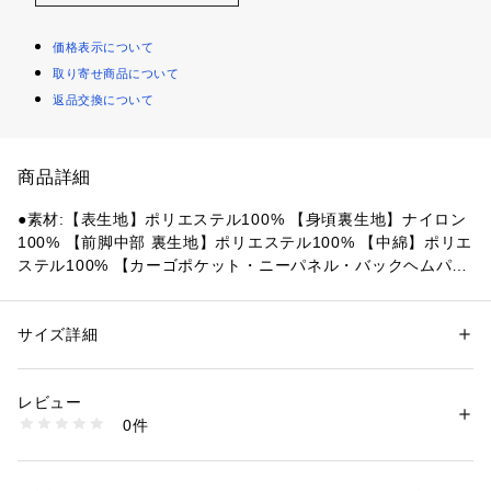
価格表示について
取り寄せ商品について
返品交換について
商品詳細
●素材:【表生地】ポリエステル100% 【身頃裏生地】ナイロン
100% 【前脚中部 裏生地】ポリエステル100% 【中綿】ポリエ
ステル100% 【カーゴポケット・ニーパネル・バックヘムパネ
ル】ポリエステル90%/ポリウレタン10% 【尻部の裏地】ポリ
エステル100% 【袖口ゴム】ポリエステル100% 【パウダーガ
ードゴムバンド】ナイロン55%/ポリエステル45%
サイズ詳細
性別：
メンズ
【実寸サイズ】
カテゴリー：
アウトドア・スポーツ
 ＞ 
ウィンタースポーツ
 ＞ 
スノーウェ
ア
●Mサイズ詳細:【ウエスト】96cm 【ヒップ】122cm 【股上】
レビュー
37cm 【股下】81cm 【すそ幅】28cm 【わたり幅】36cm
0件
●Lサイズ詳細:【ウエスト】100cm 【ヒップ】126cm 【股
商品番号：
1540000384126 
（モール）
10837217901 （ショップ）
上】39cm 【股下】83cm 【すそ幅】28.5cm 【わたり幅】37.
5cm