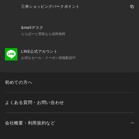
r 202409sspup_vic awth2409_p 250123_pup_outdo VIC25
三井ショッピングパークポイント
snwbwear 2526win_cl
&mallデスク
ららぽーと受取なら送料無料
LINE公式アカウント
お得なセール・クーポン情報配信中
初めての方へ
よくある質問・お問い合わせ
会社概要・利用規約など