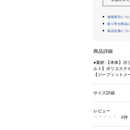
価格表示につ
取り寄せ商品
返品交換につ
商品詳細
●素材:【本体】ポ
ルト】ポリエステル
【ジーフィットメ
てサイズが異なる
●サイズ:【Sサイズ
エスト64～77cm
サイズ詳細
性別：
レディース
m
カテゴリー：
アウト
ーニング
 ＞ 
ヨガ・
【実寸サイズ】
レビュー
●Sサイズ詳細:【ウ
0件
上】26.5cm 【股
商品番号：
15400003
10841799101 （
幅】30.5cm
●Mサイズ詳細:【ウ