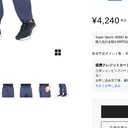
¥4,240
税込
Super Sports XEBIO &
購入合計金額4,990
取得予定ポイント数：
3
提携クレジットカー
三井ショッピングパーク
元！
お申し込み完了後、最
今すぐお申し込み
店舗在庫