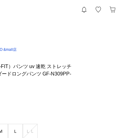
IO &mall店
FIT）パンツ uv 速乾 ストレッチ
ードロングパンツ GF-N309PP-
Ｍ
Ｌ
ＬＬ