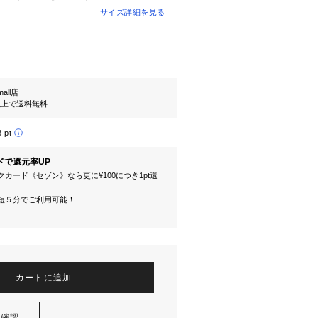
サイズ詳細を見る
mall店
円以上で送料無料
8 pt
ドで還元率UP
カード《セゾン》なら更に¥100につき1pt還
短５分でご利用可能！
カートに追加
を確認