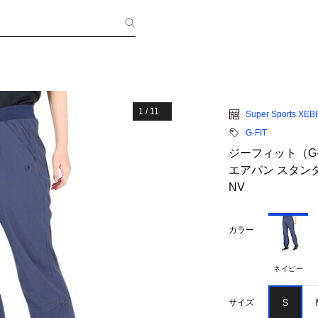
1
/
11
Super Sports XEB
G-FIT
ジーフィット（G-
エアパン スタンダ
NV
カラー
ネイビー
Ｓ
サイズ