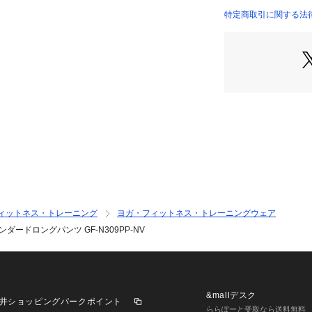
 【股上】27.5cm
特定商取引に関する法律に基づ
 【わたり幅】31.5
店）
●Lサイズ詳細:【ウ
 【股上】28.5cm
 【わたり幅】32c
●LLサイズ詳細:【
 【股上】30.5cm
たり幅】35.5cm
●中国製
●エアパン:軽量/ス
●UPF45～50+
以上を確保!!UPF
は、紫外線対策の
ジーランドで定め
ィットネス・トレーニング
ヨガ・フィットネス・トレーニングウェア
は50+で、UPF
ンダードロングパンツ GF-N309PP-NV
太陽光の下で、皮
上遅らせる効果が
●エアパン:「空
以来、累計約75
ューアル。長く愛
&mallデスク
井ショッピングパークポイント
テム
ららぽーと受取なら送料無料