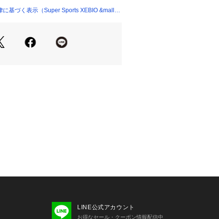
 【股下】71cm 【すそ幅】22.5cm
く表示（Super Sports XEBIO &mall
cm
エスト】77cm 【ヒップ】101cm
 【股下】74cm 【すそ幅】23.5cm
m
ウエスト】78cm 【ヒップ】109cm
 【股下】75cm 【すそ幅】24cm 【わ
トレッチ/速乾/UVカット
:紫外線をカット。「UVカット率」約95%
(紫外線保護指数)45以上。「UPF」と
先進国であるオーストラリアやニュー
られたUVカット世界基準です。最高値
45以上とは、何もしない状態に対し夏の
膚が赤くなりはじめる時間を約45倍以
あります。
気のように」軽く、快適な着心地。発売
万枚販売のロングセラーシリーズがリニ
されるフィットネスウェアの定番アイ
LINE公式アカウント
お得なセール・クーポン情報配信中