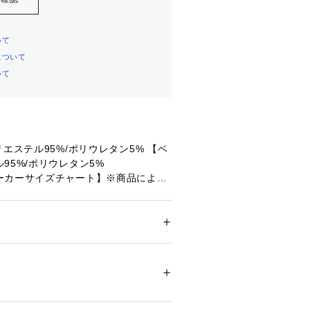
いて
について
いて
リエステル95%/ポリウレタン5% 【ベ
95%/ポリウレタン5%
ーカーサイズチャート】※商品によっ
場合が御座います。
】ウエスト58～70cm 【Mサイズ】ウ
 サイズ:【Lサイズ】ウエスト72～85c
ドア・スポーツ
 ＞ 
ヨガ・フィットネス・トレ
フィットネス・トレーニングウェア
エスト】71cm 【ヒップ】94cm 【股
下】68cm 【すそ幅】21.5cm 【わたり
83596 
（モール）
ショップ）
エスト】73cm 【ヒップ】96cm