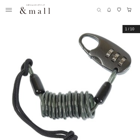
1
/
10