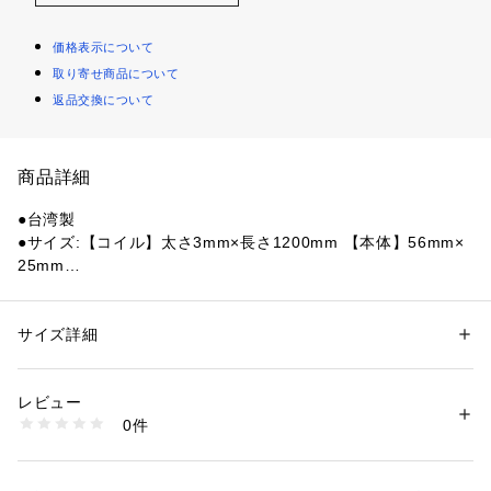
価格表示について
取り寄せ商品について
返品交換について
商品詳細
●台湾製
●サイズ:【コイル】太さ3mm×長さ1200mm 【本体】56mm×
25mm
●スノーボードやヘルメットの盗難防止に。コンパクトな鍵付
きコイルリーシュ(ボアブーツ対象)
●伸縮性がありコンパクトに収納できるので携帯・収納性に優
サイズ詳細
性別：
レディース
メンズ
れています。
カテゴリー：
アウトドア・スポーツ
 ＞ 
ウィンタースポーツ
 ＞ 
スノーボー
ド
●非常に丈夫な太さ3mm×長さ1200mmのコイルコーティング
レビュー
ワイヤー
0件
●3桁の暗証番号を自由に設定できます。
商品番号：
1540000383236 
（モール）
10844888301 （ショップ）
●スノーボード、自転車、旅行時にと幅広いシーンに対応
●最長100cmまで伸びます