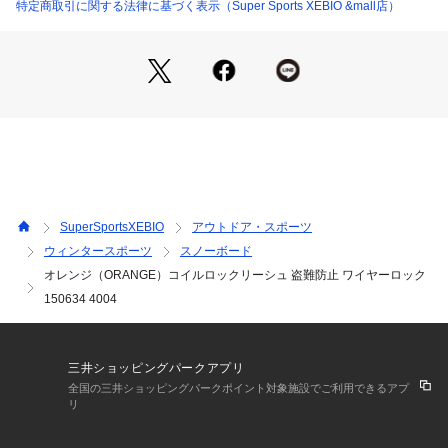
特定商取引に関する法律に基づく表示（Super Sports XEBIO &mall店）
【商品の購入にあたっての注意事項】
※一部商品において弊社カラー表記がメーカーカラー表記と異
なる場合があります。
※ブラウザやお使いのモニター環境により、掲載画像と実際の
商品の色味が若干異なる場合があります。
※掲載の価格・製品のパッケージ・デザイン・仕様について、
予告なく変更することがあります。あらかじめご了承くださ
い。オレンジ ORAN'GE ORANGE ヴィクトリア ビクトリア
 サーフ&スノー Victoria Surf&Snow ボード小物 アクセサリー 
リーシュコード ダイヤルロック 鍵 カギ 暗証番号 コンパクト
SuperSportsXEBIO
アウトドア・スポーツ
 アウトドア ウィンター スポーツ スキー スノーボード スノボ
ウィンタースポーツ
スノーボード
ー SKI SNOWBOARD スノーボード用品 小物 コード 自転車
オレンジ（ORANGE）コイルロックリーシュ 盗難防止 ワイヤーロック
 バイク 旅行 トラベル Men's Mens メンズ 男性 Lady's Ladys 
レディース 女性 Junior ジュニア 子供 黒 ブラック
150634 4004
三井ショッピングパークアプリ
全国の三井ショッピングパークポイント対象施設でご利用できるアプ
リ