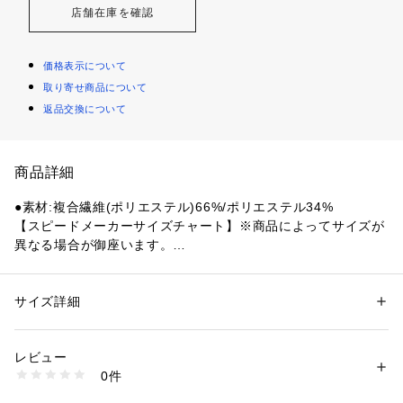
店舗在庫を確認
価格表示について
取り寄せ商品について
返品交換について
商品詳細
●素材:複合繊維(ポリエステル)66%/ポリエステル34%
【スピードメーカーサイズチャート】※商品によってサイズが
異なる場合が御座います。
●サイズ:【Mサイズ】ウエスト75～81cm 【Lサイズ】 ウエス
ト79～85cm 【LLサイズ】 ウエスト83～89cm
●日本製
サイズ詳細
性別：
メンズ
●メーカーカラー表記:KNブラック×ネイビー
カテゴリー：
アウトドア・スポーツ
 ＞ 
スイム・競泳
 ＞ 
スイム・競泳ウェ
ア
●エコ
レビュー
●ストレッチ
0件
●耐久性
商品番号：
1540000375500 
（モール）
10835974801 （ショップ）
●日々プールでトレーニングを重ねる学生やアクティブスイマ