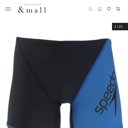
1
/
21