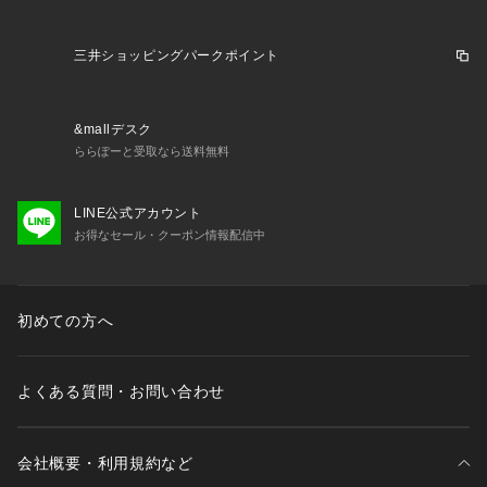
【商品の購入にあたっての注意事項】
※一部商品において弊社カラー表記がメーカーカラー表記と異
三井ショッピングパークポイント
なる場合がございます。
※ブラウザやお使いのモニター環境により、掲載画像と実際の
商品の色味が若干異なる場合があります。
&mallデスク
※掲載の価格・製品のパッケージ・デザイン・仕様について、
ららぽーと受取なら送料無料
予告なく変更することがあります。あらかじめご了承くださ
い。スピード SPEEDO スーパースポーツゼビオ ゼビオ Super 
Sports XEBIO 競泳水着 ボックスレーシング  Men's Mens メ
LINE公式アカウント
ンズ めんず 男性 男性用 スイミング 水泳 スイムウェア スポー
お得なセール・クーポン情報配信中
ツ水着 競泳水着 競泳用 レーシング スパッツ スイムボトム ボ
ックス スイム プール swimtrainig ST52303 ショートボクサー 
ショートボックス フィット 深め 耐久性 耐塩素 4WAYストレ
初めての方へ
ッチ ストレッチ ２分丈 練習 トレーニング 学校 プール 部活
 クラブ タイトフィット フィット感 伸縮性 泳ぎやすい 競技 競
泳 初心者 ブラック×ブルー 2312mpc_cpn
よくある質問・お問い合わせ
会社概要・利用規約など