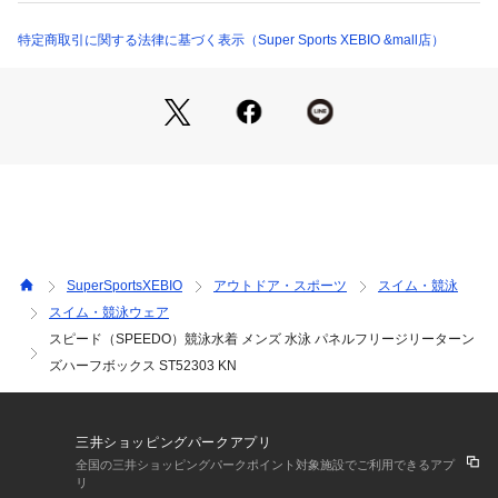
ーをサポートする練習用スイムウエアコレクション「TurnS(タ
ーンズ)」。毎日のトレーニングを支える高い耐塩素性・4WAY
特定商取引に関する法律に基づく表示（Super Sports XEBIO &mall店）
ストレッチ性に加え、透けにくい厚みと柔らかな風合いを実現
した、ペットボトルを粉砕して再生したリサイクルポリエステ
ルと植物性由来原料のSOLOTEXを使用した環境配慮型素材
「ENDURANCE ECO(エンデュランス・エコ)」を使用したメ
ンズハーフボックスです。
●従来のTurnSよりも締め付けを軽減させた程よいフィット
感。
●深めのウエスト設計。
●ボックスより長く、ジャマーより短い2分丈(股下12cm※Lサ
イズ)。
SuperSportsXEBIO
アウトドア・スポーツ
スイム・競泳
●両足付け根に沿ったV字の生地切り替えを採用。
スイム・競泳ウェア
●フロントV字と左脇に裏地付き。
スピード（SPEEDO）競泳水着 メンズ 水泳 パネルフリージリーターン
●パッと目を引く大きめのスタックロゴが印象的。
●着心地の安心感や着脱のしやすさ、選べる楽しさを追求し
ズハーフボックス ST52303 KN
た、TurnS初心者やゆったり泳ぎたいマスターズにおすすめの
一着です。
【返品・注意事項について】
三井ショッピングパークアプリ
※直接肌に触れるという商品の性質上、ご注文後の返品・交換
全国の三井ショッピングパークポイント対象施設でご利用できるアプ
はお受けできません。
リ