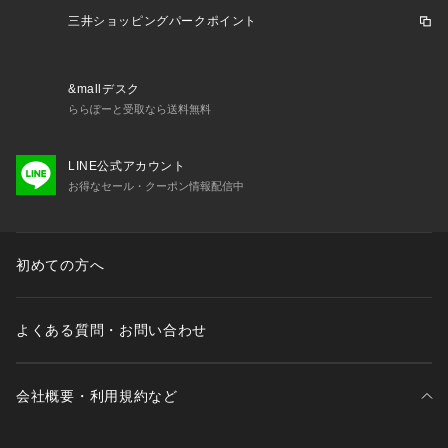
※ブラウザやお使いのモニター環境により、掲載画像と実際の
三井ショッピングパークポイント
商品の色味が若干異なる場合があります。
※掲載の価格・製品のパッケージ・デザイン・仕様について、
予告なく変更することがあります。あらかじめご了承くださ
&mallデスク
い。ミズノ MIZUNOスーパースポーツゼビオ ゼビオ Super S
ららぽーと受取なら送料無料
ports XEBIO 野球 BASEBALL ベースボール 野球用品 野球ウ
ェア ベースボールウェア ウェア アンダーシャツ インナー コ
ンプレッション 長袖 ロングスリーブ Uネック Men's Mens メ
LINE公式アカウント
ンズ めんず 男性 12JAAP10 吸汗速乾 吸汗 速乾 抗菌防臭 防
お得なセール・クーポン情報配信中
汚加工 抗菌 防臭 防汚 練習 トレーニング 部活 クラブ 野球部
 草野球 社会人野球 丸首 男女兼用 ユニセックス ルーズフィッ
ト パープル アスレ最安挑戦 アンダーシャツssbb コンプレッ
初めての方へ
ション インナー 夏用 xe24mt activities_bsb_inner uashir25
 2026sknbsb bbwe_sumin
よくある質問・お問い合わせ
会社概要・利用規約など