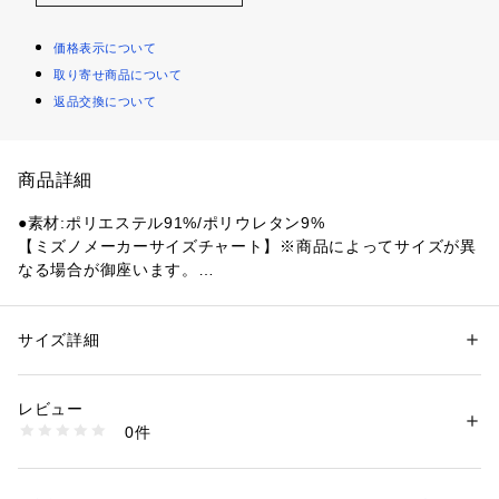
価格表示について
取り寄せ商品について
返品交換について
商品詳細
●素材:ポリエステル91%/ポリウレタン9%
【ミズノメーカーサイズチャート】※商品によってサイズが異
なる場合が御座います。
●サイズ:【Sサイズ】胸囲85～91cm 身長162～168cm 【Mサ
イズ】胸囲89～95cm 身長167～173cm 【Lサイズ】胸囲93～
99cm 身長172～178cm 【LL(O)サイズ】胸囲97～103cm 身
サイズ詳細
性別：
メンズ
長177～183cm 【3L(XO)サイズ】胸囲101～107cm 身長182
カテゴリー：
アウトドア・スポーツ
 ＞ 
野球・ソフトボール
 ＞ 
野球・ソフ
トボールウェア
～188cm
レビュー
【実寸サイズ】
0件
●Sサイズ詳細:【後丈】67cm 【胸回り】94cm 【肩幅】38.6c
商品番号：
1540000369928 
（モール）
10835305701 （ショップ）
m 【袖丈】55cm
●Mサイズ詳細:【後丈】70cm 【胸回り】98cm 【肩幅】39.8c