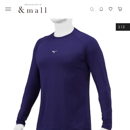
1
/
2