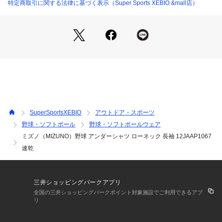
m 【袖丈】56.5cm
特定商取引に関する法律に基づく表示（Super Sports XEBIO &mall店）
●Lサイズ詳細:【後丈】73cm 【胸回り】102cm 【肩幅】41c
m 【袖丈】58cm
●LL(O)サイズ詳細:【後丈】76cm 【胸回り】106cm 【肩幅】
42.2cm 【袖丈】59.5cm
●3L(XO)サイズ詳細:【後丈】79cm【胸回り】110cm【肩幅】
43.4cm【袖丈】61cm
●中国製
●ライトフレキシードライII
●衿の高さ:1.5cm
●野球/抗菌防臭/防汚
SuperSportsXEBIO
アウトドア・スポーツ
●抗菌防臭・防汚加工がプラスされたルーズフィットアンダ
野球・ソフトボール
野球・ソフトボールウェア
ー。吸汗速乾・ストレッチ・軽量・柔らかさも特徴。新たな付
ミズノ（MIZUNO）野球 アンダーシャツ ローネック 長袖 12JAAP1067
加価値をプラスしたルーズフィットアンダーシャツ「Zero Plu
s+」が快適なプレーをサポートします。リサイクル糸を使用し
速乾
環境にも配慮した1着です。
【商品の購入にあたっての注意事項】
三井ショッピングパークアプリ
※弊社独自の採寸・計量方法により計測を行っておりますた
全国の三井ショッピングパークポイント対象施設でご利用できるアプ
め、多少の誤差が生じる場合がございます。
リ
※一部商品において弊社カラー表記がメーカーカラー表記と異
なる場合がございます。