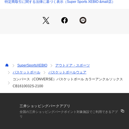
なる場合があります。
特定商取引に関する法律に基づく表示（Super Sports XEBIO &mall店）
※ブラウザやお使いのモニター環境により、掲載画像と実際の
商品の色味が若干異なる場合があります。
※掲載の価格・製品のパッケージ・デザイン・仕様について、
予告なく変更することがあります。あらかじめご了承くださ
い。コンバース CONVERSE スーパースポーツゼビオ ゼビオ
 Super Sports XEBIO くつ下 くつした バスケットボール バス
ケット バスケ basketball バスケットボール小物 アクセサリー 
バスケソックス 靴下 ソックス CB1610032S トレーニングウ
ェア 練習 部活 ブルー basket_socks
SuperSportsXEBIO
アウトドア・スポーツ
バスケットボール
バスケットボールウェア
コンバース（CONVERSE）バスケットボール カラーアンクルソックス
CB1610032S-2100
三井ショッピングパークアプリ
全国の三井ショッピングパークポイント対象施設でご利用できるアプ
リ