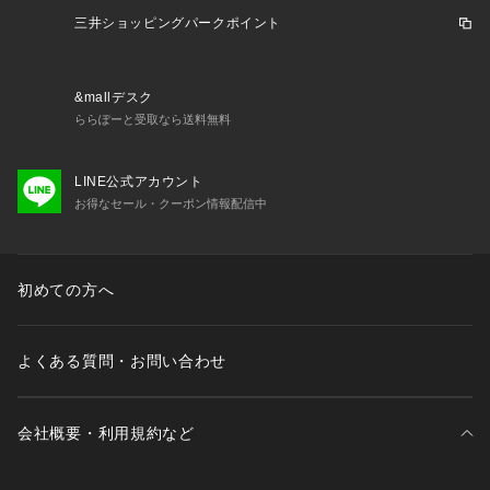
Sports XEBIO デジタル ウォッチ 時計 スポーツウォッチ トレ
三井ショッピングパークポイント
ーニング ジム フィットネス 筋トレ ジョギング ランニング ウ
ォーキング タッチディスプレイ GPS 健康管理 健康 スポーツ
 運動 アスリート 軽量 トレッドミル 血中酸素 心拍計 加速度計 
&mallデスク
睡眠計 エクササイズ ダイエットヘルスケア ウェルネス 散歩
ららぽーと受取なら送料無料
 旅行 男女兼用 ユニセックス 贈り物 お祝い プレゼント スポー
ツ 運動 ビジネス 会社 防水 ランニングウォッチ ヨガ smwatc
h_pm マラソン マラソン大会 ハーフマラソン 陸上 トライアス
LINE公式アカウント
ロン runwatch_pm23 Forerunner fr_run2401 fr_2401_ms fr
お得なセール・クーポン情報配信中
_2401_ls 202409sshotitem_ssx 2409lp_watch runw_pm24
 runsmaw_pm24 xmas2024_ssx_watch xmas2024_ssx gar
min2411 fday_pm25 25smwc gohoubi xmas2025_ssx_men
初めての方へ
s_clock 2601売れ筋 26pup_line_vic 26motherday retime 26
ss_clrs
よくある質問・お問い合わせ
会社概要・利用規約など