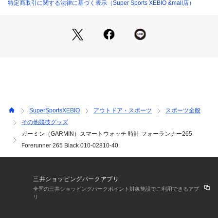
●防水等級:5 ATM
特定商取引に関する法律に基づく表示（Super Sports XEBIO &mall店）
●稼働時間:スマートウォッチモード:約 13 日間
●GPSモード:約20時間
●SatIQ(衛星自動選択モード)モード:約16時間
●マルチGNSSマルチバンドモード:約14時間
●GPS+音楽再生モード:約7時間
●SatIQ(衛星自動選択モード)+音楽再生モード:約6.5時間
●マルチGNSSマルチバンド+音楽再生モード:約6時間
●充電方式:Garmin独自の充電ケーブルによる有線充電
●内蔵メモリ、履歴:8GB
●本商品は店舗受け取りは不可となります。
SuperSportsXEBIO
アウトドア・スポーツ
スポーツ全般
その他競技グッズ
【商品の購入にあたっての注意事項】
ガーミン（GARMIN）スマートウォッチ 時計 フォーランナー265
※弊社独自の採寸・計量方法により計測を行っておりますた
め、多少の誤差が生じる場合があります。
Forerunner 265 Black 010-02810-40
※一部商品において弊社カラー表記がメーカーカラー表記と異
なる場合があります。
※ブラウザやお使いのモニター環境により、掲載画像と実際の
三井ショッピングパークアプリ
商品の色味が若干異なる場合があります。
全国の三井ショッピングパークポイント対象施設でご利用できるアプ
※掲載の価格・製品のパッケージ・デザイン・仕様について、
リ
予告なく変更することがあります。あらかじめご了承くださ
い。ガーミン GARMIN スーパースポーツゼビオ ゼビオ Super 