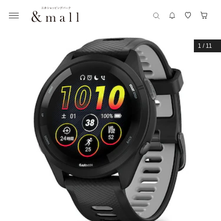
1
/
11