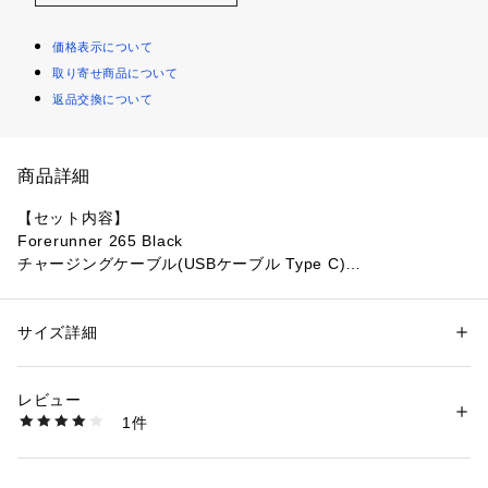
価格表示について
取り寄せ商品について
返品交換について
商品詳細
【セット内容】
Forerunner 265 Black
チャージングケーブル(USBケーブル Type C)
クイックスタートマニュアル
【実寸サイズ】
●フリーサイズ詳細:46.1x46.1x12.9mm
サイズ詳細
性別：
レディース
メンズ
手首周り適応サイズ:135-205mm
カテゴリー：
アウトドア・スポーツ
 ＞ 
スポーツ全般
 ＞ 
その他競技グッズ
重さ:47g
レビュー
●台湾製
商品番号：
1540000366763 
（モール）
1件
●ディスプレイサイズ:直径1.3インチ (32.5mm)
10830789201 （ショップ）
●解像度:416×416 ピクセル
●ディスプレイタイプ:AMOLED(オプションで常時表示モード)