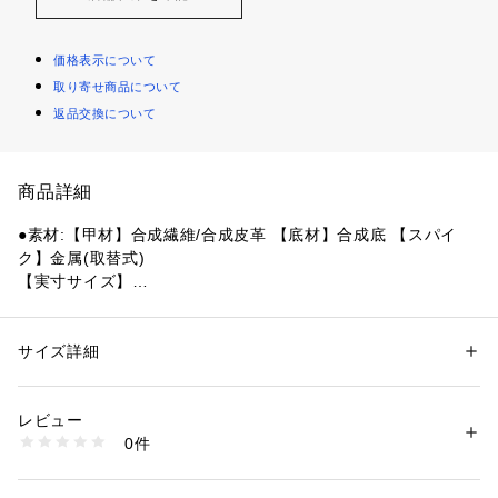
価格表示について
取り寄せ商品について
返品交換について
商品詳細
●素材:【甲材】合成繊維/合成皮革 【底材】合成底 【スパイ
ク】金属(取替式)
【実寸サイズ】
●重量:約174g(23.5cm片足)
●ベトナム製
●メーカーカラー表記:ブラック×ダークグレー
サイズ詳細
性別：
レディース
メンズ
●オールウェザートラック
カテゴリー：
アウトドア・スポーツ
 ＞ 
ランニング・陸上・トレイルラン
ニング
 ＞ 
陸上シューズ
・アンツーカトラック兼用/短
レビュー
・中
0件
・長距離
商品番号：
1540000361807 
（モール）
10823379601 （ショップ）
・走幅跳用
●スパイク金属取替え部品付き