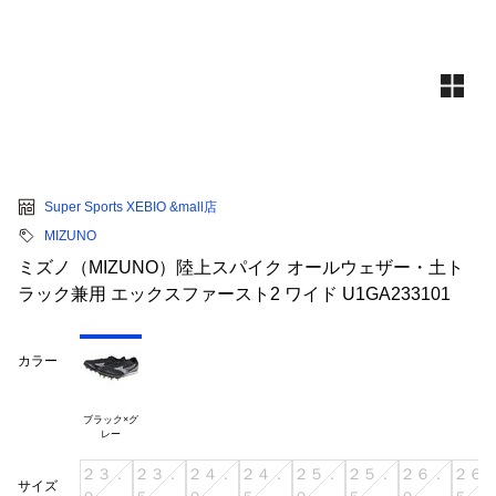
Super Sports XEBIO &mall店
MIZUNO
ミズノ（MIZUNO）陸上スパイク オールウェザー・土ト
ラック兼用 エックスファースト2 ワイド U1GA233101
カラー
ブラック×グ

２３．
２３．
２４．
２４．
２５．
２５．
２６．
２６
サイズ