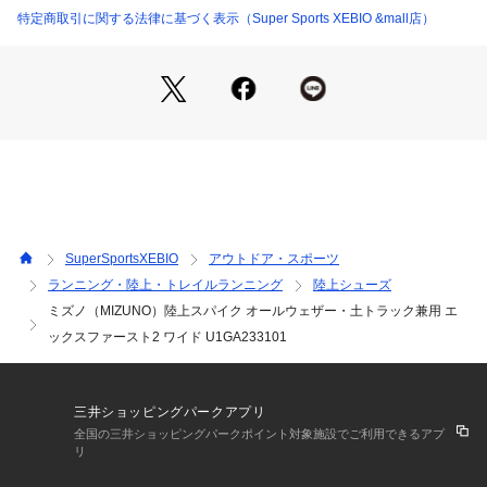
●未来のアスリートに贈る最初の1足。ワイドモデル。
特定商取引に関する法律に基づく表示（Super Sports XEBIO &mall店）
●3E相当の方向け
【商品の購入にあたっての注意事項】
※弊社独自の採寸・計量方法により計測を行っておりますた
め、多少の誤差が生じる場合がございます。
【こちらの商品について】
※シューズの製造過程で、接着剤の付着や縫製のズレ・歪みが
ある場合がございます。ご理解、ご了承の上、お買い求めくだ
さい。
※靴ひもの長さについては、左右10cm以内の差までは弊社許
SuperSportsXEBIO
アウトドア・スポーツ
容内とさせていただいております。
ランニング・陸上・トレイルランニング
陸上シューズ
左右の紐に10cm以上の差がある場合はメールにてお問い合わ
ミズノ（MIZUNO）陸上スパイク オールウェザー・土トラック兼用 エ
せください。
※一部商品において弊社カラー表記がメーカーカラー表記と異
ックスファースト2 ワイド U1GA233101
なる場合がございます。
※ブラウザやお使いのモニター環境により、掲載画像と実際の
商品の色味が若干異なる場合があります。
三井ショッピングパークアプリ
※掲載の価格・製品のパッケージ・デザイン・仕様について、
全国の三井ショッピングパークポイント対象施設でご利用できるアプ
予告なく変更することがあります。あらかじめご了承くださ
リ
い。ミズノ MIZUNO スーパースポーツゼビオ ゼビオ Super S