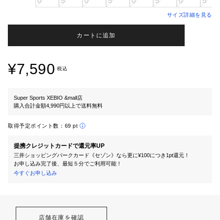
０
５
０
５
０
５
０
５
サイズ詳細を見る
カートに追加
¥7,590
税込
Super Sports XEBIO &mall店
購入合計金額4,990円以上で送料無料
取得予定ポイント数：
69 pt
提携クレジットカードで還元率UP
三井ショッピングパークカード《セゾン》なら更に¥100につき1pt還元！
お申し込み完了後、最短５分でご利用可能！
今すぐお申し込み
店舗在庫を確認