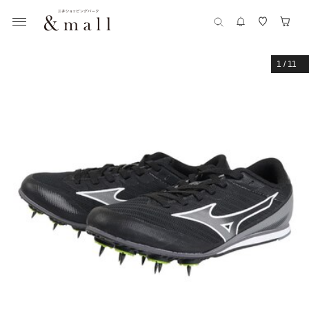
1
/
11