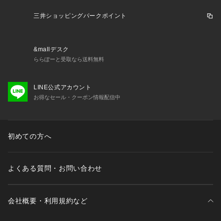
ports XEBIO 陸上シューズ 靴 兼用陸上スパイク T&F_beginn
er T&F_LPアンツーカー T&F_LPall短中長距離 短距離 中距離 
三井ショッピングパークポイント
長距離 走幅跳 ランニング 中学 高校 一般 大人 xmas2023_ssx
_womens xmas2023_ssx_womens_spsh 202406sshotitem_
ssx xmas2024_ssx_teens_spsh awshmw ss2507sp aths_bg
&mallデスク
n
ららぽーと受取なら送料無料
LINE公式アカウント
お得なセール・クーポン情報配信中
初めての方へ
よくある質問・お問い合わせ
会社概要・利用規約など