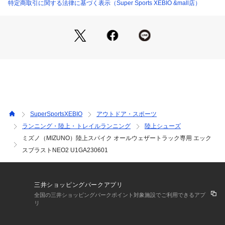
※弊社独自の採寸・計量方法により計測を行っておりますた
特定商取引に関する法律に基づく表示（Super Sports XEBIO &mall店）
め、多少の誤差が生じる場合がございます。
【こちらの商品について】
※シューズの製造過程で、接着剤の付着や縫製のズレ・歪みが
ある場合がございます。ご理解、ご了承の上、お買い求めくだ
さい。
※靴ひもの長さについては、左右10cm以内の差までは弊社許
容内とさせていただいております。
左右の紐に10cm以上の差がある場合はメールにてお問い合わ
せください。
※一部商品において弊社カラー表記がメーカーカラー表記と異
SuperSportsXEBIO
アウトドア・スポーツ
なる場合がございます。
ランニング・陸上・トレイルランニング
陸上シューズ
※ブラウザやお使いのモニター環境により、掲載画像と実際の
ミズノ（MIZUNO）陸上スパイク オールウェザートラック専用 エック
商品の色味が若干異なる場合があります。
※掲載の価格・製品のパッケージ・デザイン・仕様について、
スブラストNEO2 U1GA230601
予告なく変更することがあります。あらかじめご了承くださ
い。ミズノ MIZUNO スーパースポーツゼビオ ゼビオ Super S
ports XEBIO 陸上シューズ 靴 陸上スパイク 短距離 オールウ
三井ショッピングパークアプリ
ェザー T&F_allweather T&F_sprint ランニング 中学 高校 一
全国の三井ショッピングパークポイント対象施設でご利用できるアプ
般 大人 hasi2409ss awshmw sin25ssde ss2507sp aths_bgn 
リ
ath_spisl