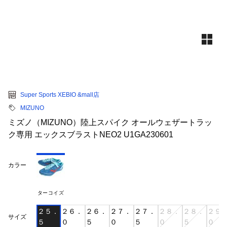
Super Sports XEBIO &mall店
MIZUNO
ミズノ（MIZUNO）陸上スパイク オールウェザートラッ
ク専用 エックスブラストNEO2 U1GA230601
カラー
ターコイズ
２５．
２６．
２６．
２７．
２７．
２８．
２８．
２９
サイズ
５
０
５
０
５
０
５
０