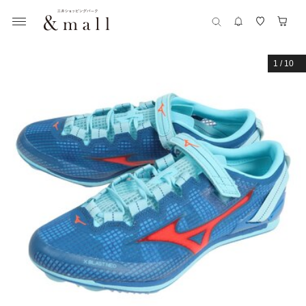
1
/
10