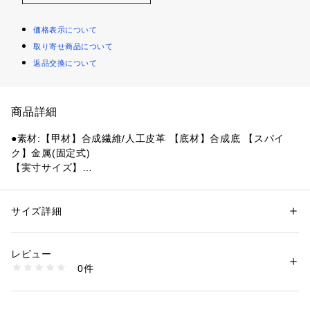
価格表示について
取り寄せ商品について
返品交換について
商品詳細
●素材:【甲材】合成繊維/人工皮革 【底材】合成底 【スパイ
ク】金属(固定式)
【実寸サイズ】
●重量:約181g(26.5cm片足)
●ベトナム製
●MIZUNO ENERZYを搭載した新スパイク。未知なる反発を追
サイズ詳細
性別：
レディース
メンズ
求。
カテゴリー：
アウトドア・スポーツ
 ＞ 
ランニング・陸上・トレイルラン
ニング
 ＞ 
陸上シューズ
●シューズ幅:2E相当の方向け
レビュー
●オールウェザートラック専用/短距離用
0件
●用途:100・200m
商品番号：
1540000361806 
（モール）
10823379401 （ショップ）
【商品の購入にあたっての注意事項】