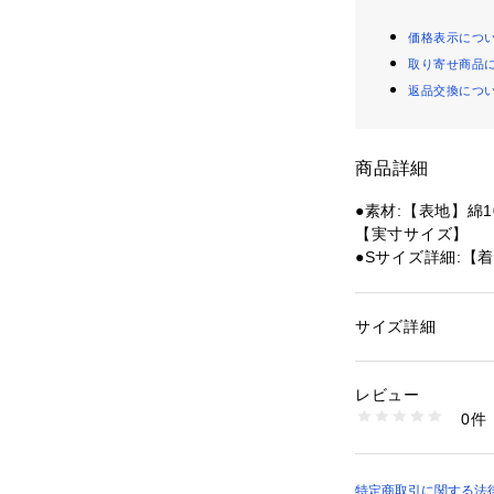
価格表示につ
取り寄せ商品
返品交換につ
商品詳細
●素材:【表地】綿1
【実寸サイズ】
●Sサイズ詳細:【着
49.5cm 【袖丈】2
●Mサイズ詳細:【着
2.5cm 【袖丈】23
サイズ詳細
性別：
メンズ
●Lサイズ詳細:【着
カテゴリー：
ファッ
55cm 【袖丈】24
レビュー
●LLサイズ詳細:【
商品番号：
15400003
0件
8.5cm 【袖丈】25
10829192801 （
●3Lサイズ詳細:【
0.5cm 【袖丈】26
●ミャンマー製
特定商取引に関する法律に基づ