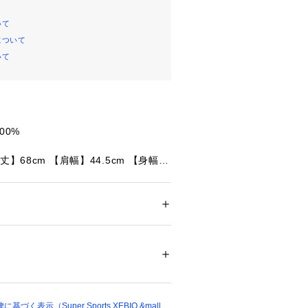
いて
について
いて
00%
丈】68cm 【肩幅】44.5cm 【身幅】
2cm
丈】70cm 【肩幅】46cm 【身幅】5
cm
丈】71cm 【肩幅】48.5cm 【身幅】
ション
 ＞ 
トップス
 ＞ 
Tシャツ・カットソー
cm
着丈】75cm 【肩幅】52cm 【身幅】5
60442 
（モール）
cm
ショップ）
着丈】78cm 【肩幅】54cm 【身幅】6
cm
く表示（Super Sports XEBIO &mall