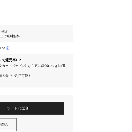
mall店
円以上で送料無料
0 pt
ドで還元率UP
カード《セゾン》なら更に¥100につき1pt還
短５分でご利用可能！
カートに追加
を確認