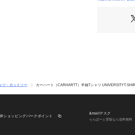
●メーカーカラー表記:W
店）
【商品の購入にあ
※弊社独自の採寸
すため、多少の誤
※一部商品におい
記と異なる場合が
※ブラウザやお使
実際の商品の色味
※掲載の価格・製
いて、予告なく変
了承ください。カー
ツゼビオ ゼビオ Sup
ャツ・カットソー
カーハート（CARHARTT）半袖Tシャツ UNIVERSITYT-SHIRT 
アル カットソー Me
プス 白 ホワイト 4
の日 プレゼント tshi
&mallデスク
井ショッピングパークポイント
ららぽーと受取なら送料無料