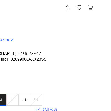
IO &mall店
HARTT）半袖Tシャツ
HIRT I02899000AXX23SS
Ｍ
Ｌ
ＬＬ
３Ｌ
サイズ詳細を見る