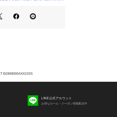
hite/Black
たっての注意事項】
・計量方法により計測を行っておりま
差が生じる場合がございます。
て弊社カラー表記がメーカーカラー表
ございます。
いのモニター環境により、掲載画像と
が若干異なる場合があります。
品のパッケージ・デザイン・仕様につ
更することがあります。あらかじめご
ハート CARHARTT スーパースポー
er Sports XEBIO スポーツカジュ
I02899000AXX23SS
n's Mens メンズ めんず 男性 トッ
8wcpn_10 Tシャツ デザインxe24 父
rtcllp_プリント xe24sfst apam20
LINE公式アカウント
お得なセール・クーポン情報配信中