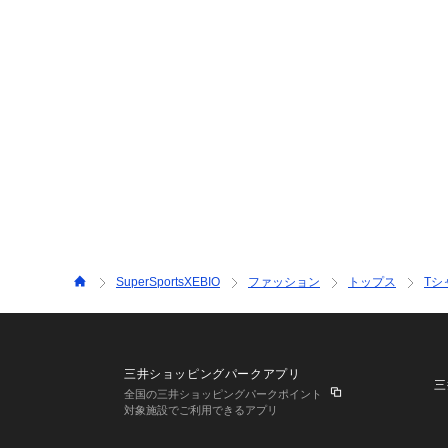
SuperSportsXEBIO
ファッション
トップス
Tシ
三井ショッピングパークアプリ
三
全国の三井ショッピングパークポイント
対象施設でご利用できるアプリ