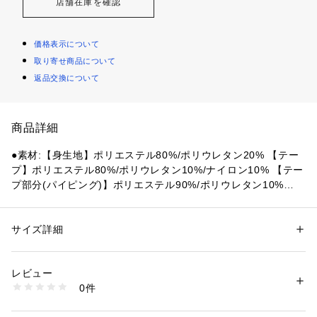
店舗在庫を確認
価格表示について
取り寄せ商品について
返品交換について
商品詳細
●素材:【身生地】ポリエステル80%/ポリウレタン20% 【テー
プ】ポリエステル80%/ポリウレタン10%/ナイロン10% 【テー
プ部分(パイピング)】ポリエステル90%/ポリウレタン10%
【ルシアンメーカーサイズチャート】※商品によってサイズが
異なる場合が御座います。
●サイズ:【Sサイズ】バスト72～80cm 【Mサイズ】バスト79
サイズ詳細
性別：
レディース
～87cm 【Lサイズ】バスト86～94cm 【LLサイズ】バスト93
カテゴリー：
アウトドア・スポーツ
 ＞ 
ヨガ・フィットネス・トレーニン
グ
 ＞ 
ヨガ・フィットネス・トレーニングウェア
～101cm
レビュー
●カンボジア製
0件
●バストをふんわり包んで、やさしくサポート
商品番号：
1540000358467 
（モール）
10819236101 （ショップ）
●カップ裏:デオラントでニオイ対策もバッチリ