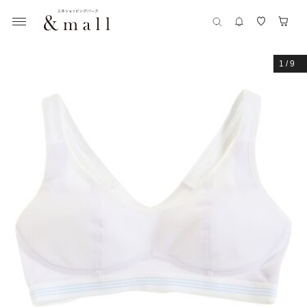
1
/
9