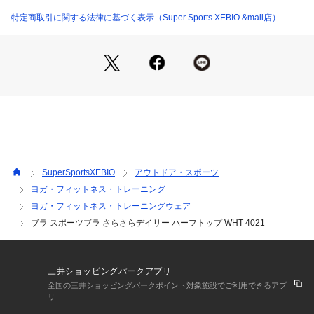
●身生地:優れた吸汗速乾性とさらっとした肌あたり
●体にフィット!:胸が揺れにくい
特定商取引に関する法律に基づく表示（Super Sports XEBIO &mall店）
●薄めでフラットな伸び伸びテープがアンダーにフィット
●バックは動きやすいY型
【返品・注意事項について】
※直接肌に触れるという商品の性質上、ご注文後の返品・交換
はお受けできません。
【商品の購入にあたっての注意事項】
※一部商品において弊社カラー表記がメーカーカラー表記と異
なる場合がございます。
※ブラウザやお使いのモニター環境により、掲載画像と実際の
SuperSportsXEBIO
アウトドア・スポーツ
商品の色味が若干異なる場合があります。
ヨガ・フィットネス・トレーニング
※掲載の価格・製品のパッケージ・デザイン・仕様について、
ヨガ・フィットネス・トレーニングウェア
予告なく変更することがあります。あらかじめご了承くださ
い。ルシアン LECIENスーパースポーツゼビオ ゼビオ Super
ブラ スポーツブラ さらさらデイリー ハーフトップ WHT 4021
 Sports XEBIO フィットネス ブラトップ Lady's Ladys レデ
ィース れでぃーす 女性 白 ホワイト ルームウェア 部屋着 ソフ
トボール バスケ バレー 陸上 サッカー フットサル ランニング
三井ショッピングパークアプリ
 通学 卓球 テニス トレーニング ジム 自主トレ ダイエット Yo
全国の三井ショッピングパークポイント対象施設でご利用できるアプ
gaCpn0427 23GYM_L_inner momday2603
リ