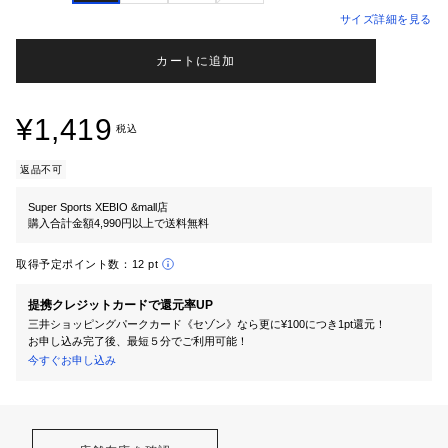
サイズ詳細を見る
カートに追加
¥1,419
税込
返品不可
Super Sports XEBIO &mall店
購入合計金額4,990円以上で送料無料
取得予定ポイント数：
12 pt
提携クレジットカードで還元率UP
三井ショッピングパークカード《セゾン》なら更に¥100につき1pt還元！
お申し込み完了後、最短５分でご利用可能！
今すぐお申し込み