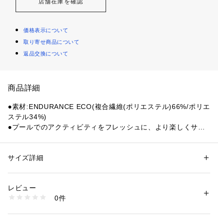
店舗在庫を確認
価格表示について
取り寄せ商品について
返品交換について
商品詳細
●素材:ENDURANCE ECO(複合繊維(ポリエステル)66%/ポリエ
ステル34%)
●プールでのアクティビティをフレッシュに、より楽しくサポ
ートするフィットネススイムウエアカテゴリー「Pool Athletic
s(プール・アスレティクス)」。長時間のトレーニングを支える
高い耐塩素性、4WAYストレッチ性に加え、透けにくい厚みと
サイズ詳細
性別：
レディース
柔らかな風合いを実現した環境配慮型素材「ENDURANCE EC
カテゴリー：
アウトドア・スポーツ
 ＞ 
スイム・競泳
 ＞ 
スイム・競泳ウェ
ア
O(エンデュランス・エコ)」を使用したレディースボトムスで
レビュー
す。足さばきのよい3分丈。UVカット機能付き。裾にSpeedo
0件
のロゴをプリントした、シンプルなデザインです。
商品番号：
1540000351491 
（モール）
10824608501 （ショップ）
●UV CARE/ストレッチ/耐久性/ボトムス3分丈