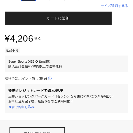
サイズ詳細を見る
カートに追加
¥4,206
税込
返品不可
Super Sports XEBIO &mall店
購入合計金額4,990円以上で送料無料
取得予定ポイント数：
38 pt
提携クレジットカードで還元率UP
三井ショッピングパークカード《セゾン》なら更に¥100につき1pt還元！
お申し込み完了後、最短５分でご利用可能！
今すぐお申し込み