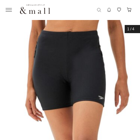
1
/
4