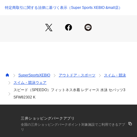
●日本製
【返品・注意事項について】
特定商取引に関する法律に基づく表示（Super Sports XEBIO &mall店）
※直接肌に触れるという商品の性質上、ご注文後の返品・交換
はお受けできません。
※一部商品において弊社カラー表記がメーカーカラー表記と異
なる場合がございます。
※ブラウザやお使いのモニター環境により、掲載画像と実際の
商品の色味が若干異なる場合がございます。
※掲載の価格・製品のパッケージ・デザイン・仕様について、
予告なく変更することがあります。あらかじめご了承くださ
い。スピード SPEEDO スーパースポーツゼビオ ゼビオ Super 
SuperSportsXEBIO
アウトドア・スポーツ
スイム・競泳
Sports XEBIO 競泳水着 アクアビクス水着  Lady's Ladys れ
スイム・競泳ウェア
でぃーす ウィメンズ 女性用 スイミング 水泳 スイムウェア ス
スピード（SPEEDO）フィットネス水着 レディース 水泳 セパッツ3
ポーツ水着 フィットネス水着 フィットネス用 アクアビクス セ
パレート 体型カバー SFW82302 アクアビクス スポーツジム
SFW82302 K
 スイミング ボトムス 3分丈 ストレッチ UV 2312mpc_cpn sal
e25swim 26motherday 26radymizugi
三井ショッピングパークアプリ
全国の三井ショッピングパークポイント対象施設でご利用できるアプ
リ