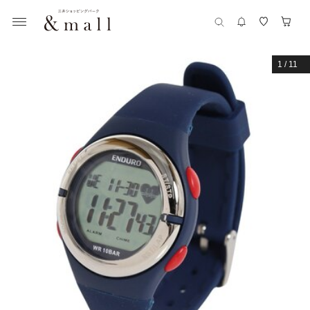
1
/
11