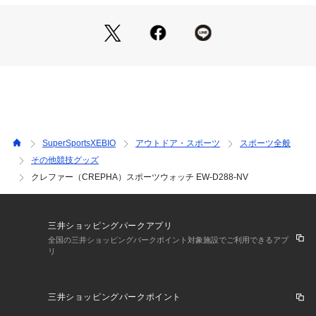
●脂肪燃焼量&消費カロリー表示
●心拍計測&目標心拍ゾーン設定可能
●本商品は店舗受け取りは不可となります。
【商品の購入にあたっての注意事項】
※一部商品において弊社カラー表記がメーカーカラー表記と異
なる場合があります。
※ブラウザやお使いのモニター環境により、掲載画像と実際の
商品の色味が若干異なる場合があります。
※掲載の価格・製品のパッケージ・デザイン・仕様について、
SuperSportsXEBIO
アウトドア・スポーツ
スポーツ全般
予告なく変更することがあります。あらかじめご了承くださ
その他競技グッズ
い。クレファー CREPHAスーパースポーツゼビオ ゼビオ Sup
クレファー（CREPHA）スポーツウォッチ EW-D288-NV
er Sports XEBIO デジタル ウォッチ 時計 シンプル カジュア
ル おしゃれ ペアウォッチ お揃い カップル 学生 通学 会社 仕
事 オフィス ビジネス 通勤 お祝い 贈り物 プレゼント ギフト
 心拍計測 運動 気圧防水 防水 ストップウォッチ ライト機能 時
三井ショッピングパークアプリ
報 カレンダー マラソン マラソン大会 ハーフマラソン トライ
全国の三井ショッピングパークポイント対象施設でご利用できるアプ
アスロン 陸上 アスリート runwatch_pm23 rss20240904ssx_
リ
u20 xmas2024_ssx_watch xmas2024_ssx fday_pm25 25sm
wc xmas2025_ssx_mens_clock
三井ショッピングパークポイント