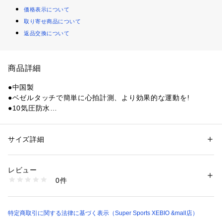
価格表示について
取り寄せ商品について
返品交換について
商品詳細
●中国製
●ベゼルタッチで簡単に心拍計測、より効果的な運動を!
●10気圧防水
●ストップウォッチ:経過時間の計測ができます。
●ELライト:暗い場所でも時刻を確認できます。
●アラーム:設定した時刻に音を鳴らします。(ON/OFF設定可
サイズ詳細
性別：
レディース
メンズ
能)
カテゴリー：
アウトドア・スポーツ
 ＞ 
スポーツ全般
 ＞ 
その他競技グッズ
●時報:1時間ごとに音を鳴らします。(ON/OFF設定可能)
レビュー
●12/24時間表示切替
商品番号：
1540000349175 
（モール）
0件
●第二時刻表示
10822425201 （ショップ）
●カレンダー
●カウントダウンタイマー
●16ラップ計測
特定商取引に関する法律に基づく表示（Super Sports XEBIO &mall店）