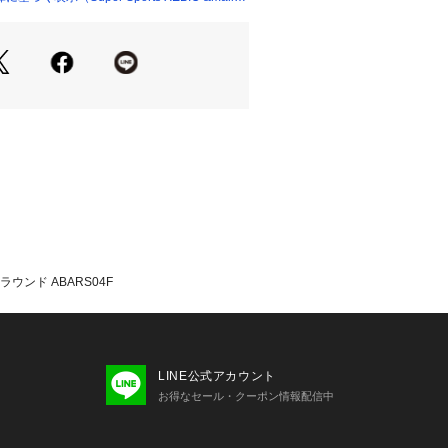
般家庭で使用する。
レスとして使用。
について】
機器)の特性上、開封後の返品・交換は
。あらかじめサイズ等をお確かめいた
、ご注文ください。
たっての注意事項】
て弊社カラー表記がメーカーカラー表
あります。
いのモニター環境により、掲載画像と
が若干異なる場合があります。
品のパッケージ・デザイン・仕様につ
 ラウンド ABARS04F
更することがあります。あらかじめご
トッテ Colantotte スーパースポ
per Sports XEBIO 健康機能アク
ーツアクセサリー 母の日 父の日 ギフ
性 レディース Ladies lady's 女性 医
LINE公式アカウント
ネックレス チェーンタイプ つけやすい 
お得なセール・クーポン情報配信中
り 肩こり こり改善 肩こり改善 こり緩
 さびにくい ステンレス ユニセックス