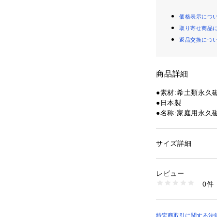
価格表示につ
取り寄せ商品
返品交換につ
商品詳細
●素材:希土類永久
●日本製
●名称:家庭用永久
●医療機器認証番号:3
●広告文責:ゼビ
式会社(ナビダイヤル:0
サイズ詳細
性別：
レディース
●メーカー名:株式
カテゴリー：
アウト
技グッズ
●磁束密度:150
レビュー
●適応サイズ(cm)
0件
●形状:ネックレス
商品番号：
15400003
10820836401 （
●原理:永久磁石
用した機器である
●使用目的又効果:
特定商取引に関する法律に基づ