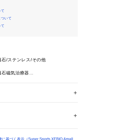
いて
について
いて
磁石/ステンレス/その他
磁石磁気治療器
04AGBZX00050000
オコミュニケーションネットワークス株
570-550-802)
メンズ
会社コラントッテ
ドア・スポーツ
 ＞ 
スポーツ全般
 ＞ 
その他競
ミリテラス8個をN極S極交互配列
:47～51(サイズ調整用丸カン1個付き)
49164 
（モール）
ショップ）
の磁気により血行が改善されることを利
。
装着部位(筋肉)のこりの改善(回復)およ
く表示（Super Sports XEBIO &mall