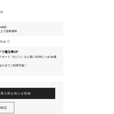
税込
mall店
円以上で送料無料
80 pt
ドで還元率UP
カード《セゾン》なら更に¥100につき1pt還
短５分でご利用可能！
再入荷お知らせ登録
を確認