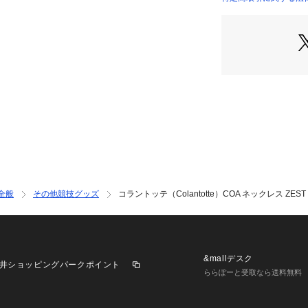
び血行の改善。一
店）
●使用方法:ネック
【返品・注意事項
※商品(一般医療
お受けできません
だき、ご了承の上
【商品の購入にあ
※一部商品におい
記と異なる場合が
※ブラウザやお使
実際の商品の色味
※掲載の価格・製
全般
その他競技グッズ
コラントッテ（Colantotte）COA ネックレス ZEST
いて、予告なく変
了承ください。コラン
ーツゼビオ ゼビオ Su
セサリー 機能スポ
ト メンズ men's 男
&mallデスク
井ショッピングパークポイント
療機器 磁気 磁気
ららぽーと受取なら送料無料
デザイン 首 肩 こ
和 血行 血行改善