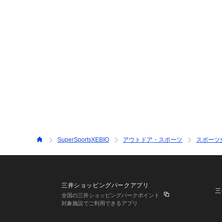
SuperSportsXEBIO
アウトドア・スポーツ
スポーツ
三井ショッピングパークアプリ
三
全国の三井ショッピングパークポイント
対象施設でご利用できるアプリ