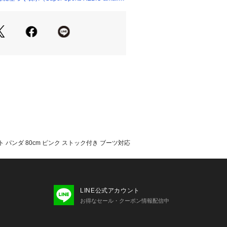
が若干異なる場合があります。
品のパッケージ・デザイン・仕様につ
更することがあります。あらかじめご
ン MARUSHIN ヴィクトリア ビク
Victoria Surf&Snow スキー用品
遊び 雪あそび アウトドア ウィンター
I ピンク PINK キッズ きっず kids
Junior JR 子供 子ども ボーイズ ぼ
boys ガールズ がーるず 女の子 女子 
 パンダ 80cm ピンク ストック付き ブーツ対応
LINE公式アカウント
お得なセール・クーポン情報配信中