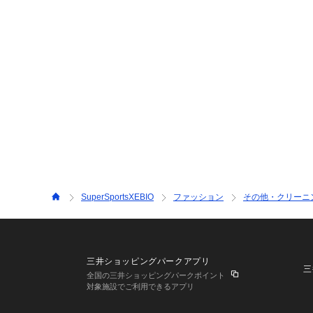
SuperSportsXEBIO
ファッション
その他・クリーニ
三井ショッピングパークアプリ
三
全国の三井ショッピングパークポイント
対象施設でご利用できるアプリ