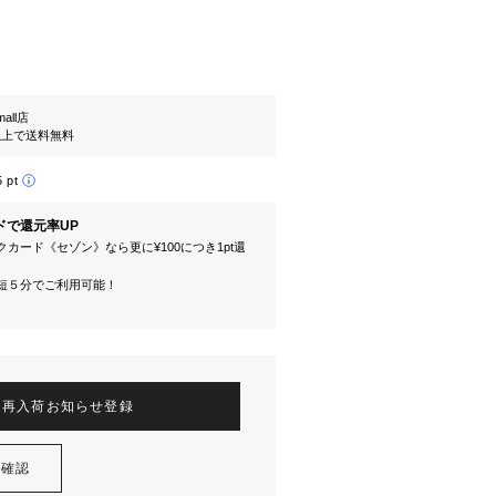
mall店
円以上で送料無料
5 pt
ドで還元率UP
カード《セゾン》なら更に¥100につき1pt還
短５分でご利用可能！
再入荷お知らせ登録
を確認