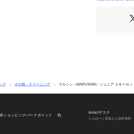
実際の商品の色味
店）
※掲載の価格・製
いて、予告なく変
了承ください。マルシ
トリア サーフ&スノー 
 スキーセット 雪
 スポーツ スキー SK
 ジュニア じゅにあ 
ーいず 男の子 男子 
girls
ング
その他・クリーニング
マルシン（MARUSHIN）ジュニア スキーセット
&mallデスク
井ショッピングパークポイント
ららぽーと受取なら送料無料