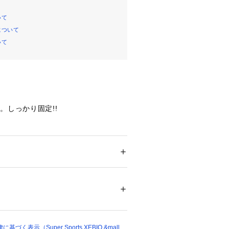
いて
について
いて
。しっかり固定!!
調整機能付き
ーツをベルトで止めて使えるスキー板
ー
は14cm-22cmまで※くつの形状によ
ション
 ＞ 
その他・クリーニング
 ＞ 
その他・
たっての注意事項】
48845 
（モール）
ショップ）
て弊社カラー表記がメーカーカラー表
ございます。
いのモニター環境により、掲載画像と
く表示（Super Sports XEBIO &mall