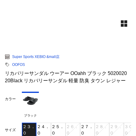
Super Sports XEBIO &mall店
OOFOS
リカバリーサンダル ウーアー OOahh ブラック 5020020
20Black リカバリーサンダル 軽量 防臭 タウン レジャー
カラー
ブラック
２３．
２４．
２５．
２６．
２７．
２８．
２９．
３０
サイズ
０
０
０
０
０
０
０
０