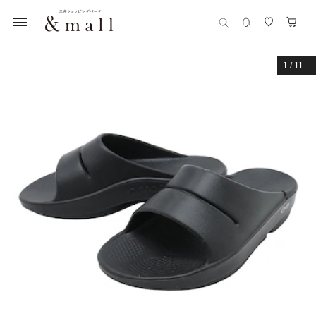
1
/
11