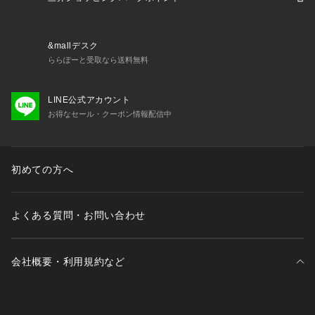
025_06_rss_shoes sl62ln 10pc0620 blsun07 megap_2508
 sp10cp815 cpl92r 2509rank_sh 1001_vicline 26pup_line_v
ic recovery_sandal
&mallデスク
ららぽーと受取なら送料無料
LINE公式アカウント
お得なセール・クーポン情報配信中
初めての方へ
よくある質問・お問い合わせ
会社概要・利用規約など
三井不動産が展開する商業施設一覧