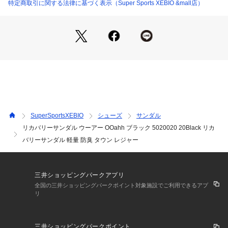
い。
特定商取引に関する法律に基づく表示（Super Sports XEBIO &mall店）
※一部商品において弊社カラー表記がメーカーカラー表記と異
なる場合がございます。
※ブラウザやお使いのモニター環境により、掲載画像と実際の
商品の色味が若干異なる場合があります。
※掲載の価格・製品のパッケージ・デザイン・仕様について、
予告なく変更することがあります。あらかじめご了承くださ
い。
※ご購入の際に特定の原産国をご指定いただくことはできませ
ん。予めご了承ください。ウーフォス OOFOS スーパーゼビ
オ ゼビオ Super Sports XEBIO スポーツサンダル サンダル シ
SuperSportsXEBIO
シューズ
サンダル
ャワーサンダル Men's Mens メンズ めんず 男性 2022 おすす
リカバリーサンダル ウーアー OOahh ブラック 5020020 20Black リカ
めサンダル エルブレス サンダル エルブレス lb22bn sdl-re 黒
バリーサンダル 軽量 防臭 タウン レジャー
 ブラック 大人 おとな シンプル シャワサン つっかけ ぺったん
こ リカバリーサンダル クールダウン 疲労軽減 トレーニング後 
リカバリー フワフワ 軽量 普段履き 町履き 街履き スニーカー
サンダル banner_recoverysandal_240306 ウーアー OOahh
三井ショッピングパークアプリ
 black Lady's Ladys レディース れでぃーす 女性 ユニセック
全国の三井ショッピングパークポイント対象施設でご利用できるアプ
ス UNISEX unisex Unisex シンプル 2024ssx 2024ssx_sdl R
リ
ecoverySandal shsoc_shr shsoc_br mens_casual_sandal 2
02409sshotitem_ssx recovery_pm24 awth2409_p 10%OFF
クーポン 25tr_lsh shsummer recovery_pm25 0525lcpn_s 2
三井ショッピングパークポイント