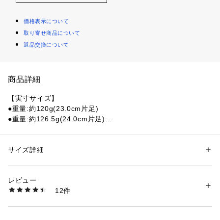
価格表示について
取り寄せ商品について
返品交換について
商品詳細
【実寸サイズ】
●重量:約120g(23.0cm片足)
●重量:約126.5g(24.0cm片足)
●重量:約147g(26.0cm片足)
●ベトナム/韓国製
サイズ詳細
性別：
レディース
メンズ
【商品の購入にあたっての注意事項】
カテゴリー：
シューズ
 ＞ 
サンダル
※弊社独自の採寸・計量方法により計測を行っておりますた
レビュー
め、多少の誤差が生じる場合がございます。
商品番号：
1540000348796 
（モール）
12件
【こちらの商品について】
10763534601 （ショップ）
※シューズの製造過程で、接着剤の付着や縫製のズレ・歪みが
ある場合がございます。予めご了承の上、お買い求めくださ