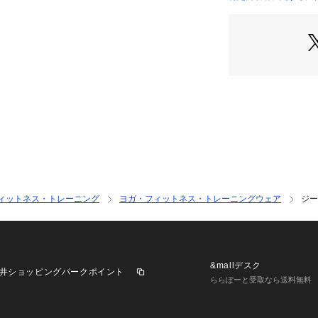
 【股上】33cm 
店）
り幅】27cm
●中国製
●UVカット率、約9
●UPF45～50+
●軽量/ストレッチ/
●エアパン
●「空気のように
●通気性に優れた
に。
●軽量・速乾・ス
●UVカット率約95
●すっきりしたシ
ィットネス・トレーニング
ヨガ・フィットネス・トレーニングウェア
ジー
【商品の購入にあ
※弊社独自の採寸
すため、多少の誤
※一部商品におい
&mallデスク
井ショッピングパークポイント
記と異なる場合が
ららぽーと受取なら送料無料
※ブラウザやお使
実際の商品の色味