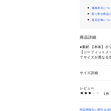
価格表示につ
取り寄せ商品
返品交換につ
商品詳細
●素材:【本体】ポ
【ジーフィットメ
てサイズが異なる
●サイズ:【Sサイズ
エスト64～77cm
【実寸サイズ】
サイズ詳細
性別：
レディース
●Sサイズ詳細:【ウ
カテゴリー：
アウト
ーニング
 ＞ 
ヨガ・
上】30cm 【股下
レビュー
幅】26cm
1件
●Mサイズ詳細:【ウ
商品番号：
15400003
10816258901 （
 【股上】31cm 
り幅】27cm
●Lサイズ詳細:【ウ
特定商取引に関する法律に基づ