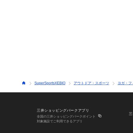
SuperSportsXEBIO
アウトドア・スポーツ
ヨガ・フ
三井ショッピングパークアプリ
三
全国の三井ショッピングパークポイント
対象施設でご利用できるアプリ