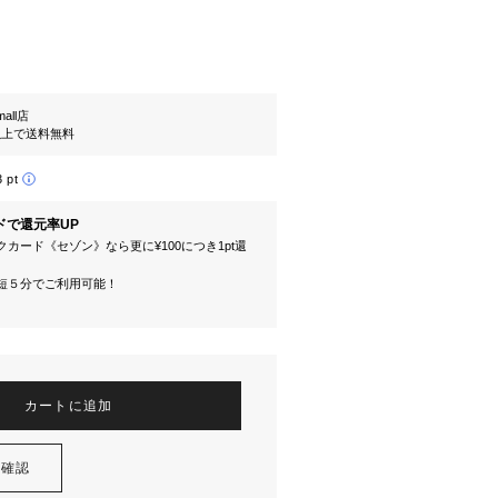
mall店
円以上で送料無料
3 pt
ドで還元率UP
カード《セゾン》なら更に¥100につき1pt還
短５分でご利用可能！
カートに追加
を確認