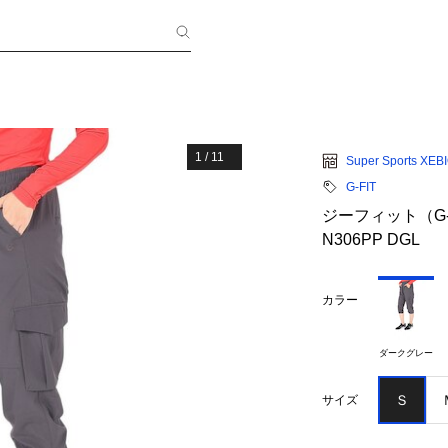
1
/
11
Super Sports XEB
G-FIT
ジーフィット（G-
N306PP DGL
カラー
ダークグレー
Ｓ
サイズ