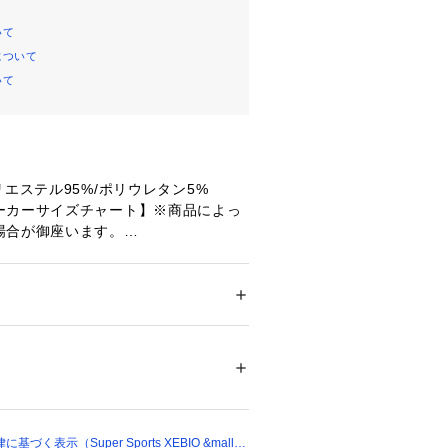
いて
について
いて
リエステル95%/ポリウレタン5%
ーカーサイズチャート】※商品によっ
場合が御座います。
】ウエスト58～70cm 【Mサイズ】ウ
 【Lサイズ】ウエスト72～85cm
エスト】63cm 【ヒップ】94cm 【股
ドア・スポーツ
 ＞ 
ヨガ・フィットネス・トレ
フィットネス・トレーニングウェア
】45cm 【すそ幅】21cm 【わたり
エスト】66cm 【ヒップ】98cm
45002 
（モール）
ショップ）
【股下】46cm 【すそ幅】22cm 【わた
エスト】69cm 【ヒップ】100cm
く表示（Super Sports XEBIO &mall