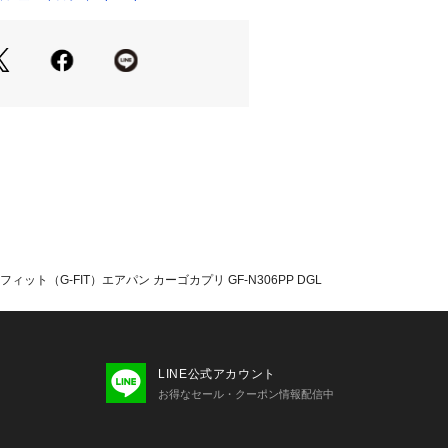
【股下】48cm 【すそ幅】23cm 【わた
5%以上!!
紫外線をカット
速乾
」軽く、快適な着心地
素材で、汗をかいてもすぐにさらさら
トレッチで快適にフィット
%以上を確保(UPF45以上)
ルエットのカーゴカプリパンツ
フィット（G-FIT）エアパン カーゴカプリ GF-N306PP DGL
たっての注意事項】
・計量方法により計測を行っておりま
差が生じる場合がございます。
て弊社カラー表記がメーカーカラー表
LINE公式アカウント
ございます。
お得なセール・クーポン情報配信中
いのモニター環境により、掲載画像と
が若干異なる場合があります。