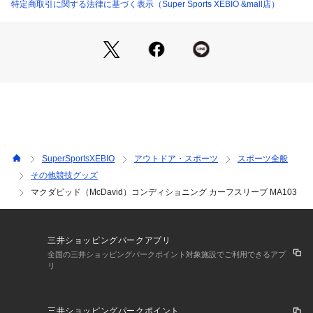
の2側面で、疲労軽減と効果的なリカバリーを促す。
特定商取引に関する法律に基づく表示（Super Sports XEBIO &mall店）
●サポートライン:テーピング理論に基づいた独自の「サポート
ライン」が部位の圧迫サポート力を強化。同時に柔らかいタッ
チで関節の可動部などの肌ストレスを低減。
●フレックス×フラット ニット製法:縫い目がなく、ソフトな肌
当たり/高い伸縮性&復元力で動きをサポート/薄く、通気性・速
乾性に優れ、ムレにくい
●UVカット99%以上
●左右兼用
●マクダビッドサポーターは、痛みを取ったり、治療効果をも
たらすものではありません。また、傷害を完全に予防すること
SuperSportsXEBIO
アウトドア・スポーツ
スポーツ全般
はできません。障害の予防には、筋力や柔軟性を十分に高めて
その他競技グッズ
おくことが大切です。
マクダビッド（McDavid）コンディショニング カーフスリーブ MA103
●次のような場合には使用しないでください
・装着部に傷、腫れ、かぶれ、湿疹、骨折、痺れ、かゆみなど
がある方。
・繊維に対して皮膚が敏感な方、アレルギー体質の方。
三井ショッピングパークアプリ
・就寝時は使用しないでください。
全国の三井ショッピングパークポイント対象施設でご利用できるアプ
・使用中、使用後に皮膚に異常があらわれたときは使用を中止
リ
し、医師へご相談ください。
※長時間で使用する場合(4時間超など)、皮膚に影響を及ぼす可
能性がありますのでご注意ください。
三井ショッピングパークポイント