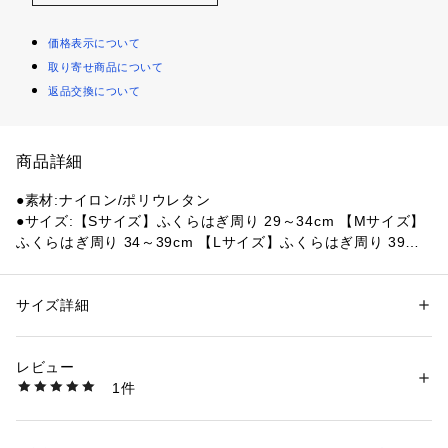
価格表示について
取り寄せ商品について
返品交換について
商品詳細
●素材:ナイロン/ポリウレタン
●サイズ:【Sサイズ】ふくらはぎ周り 29～34cm 【Mサイズ】
ふくらはぎ周り 34～39cm 【Lサイズ】ふくらはぎ周り 39～4
4cm
●2本入
●コンプレッションサポート:部位全体を包み込むように適圧で
サイズ詳細
性別：
メンズ
サポート。運動時の筋肉のブレ(筋振動)を抑制し、ムダなエネ
カテゴリー：
アウトドア・スポーツ
 ＞ 
スポーツ全般
 ＞ 
その他競技グッズ
ルギー消費を軽減。さらに動きの安定化、ケガの予防など、よ
レビュー
り良いコンディションの維持をサポート。
商品番号：
1540000332240 
（モール）
1件
●ターゲッティド コンプレッション(段階着圧):段階的な着圧設
10808954301 （ショップ）
計が部位の結構促進をサポート。運動中・移動中に「疲労を溜
めないこと」、そして運動後に「素早く疲労を回復すること」