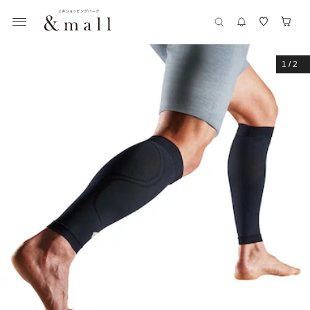
1
/
2