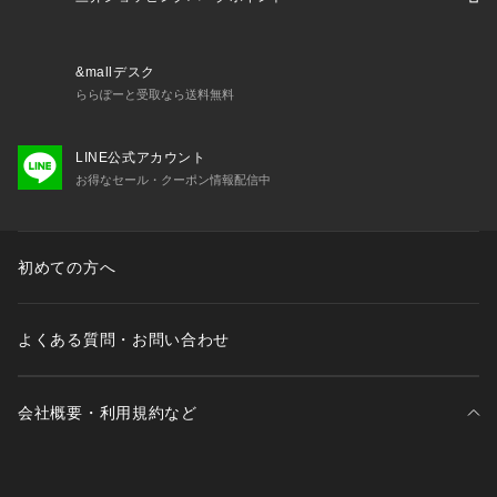
【商品の購入にあたっての注意事項】
※一部商品において弊社カラー表記がメーカーカラー表記と異
&mallデスク
なる場合がございます。
ららぽーと受取なら送料無料
※ブラウザやお使いのモニター環境により、掲載画像と実際の
商品の色味が若干異なる場合があります。
LINE公式アカウント
※掲載の価格・製品のパッケージ・デザイン・仕様について、
お得なセール・クーポン情報配信中
予告なく変更することがあります。あらかじめご了承くださ
い。マクダビッド McDavid スーパースポーツゼビオ ゼビオ S
uper Sports XEBIO サポーター 固定機能サポーター Men's M
ens メンズ めんず 男性 高校生 大学生 部活 クラブ 運動 ウォ
初めての方へ
ーキング ジョギング ランニング サイクリング 自転車 フィッ
トネス ジム トレーニング 筋トレ サッカー 野球 バレー バスケ 
テニス 卓球 フットサル バドミントン 陸上 ラグビー ハンドボ
よくある質問・お問い合わせ
ール ゴルフ マラソン簡単 アスリート UV 黒 ブラック ふくら
はぎ 2409lp_sup supporter26
会社概要・利用規約など
三井不動産が展開する商業施設一覧