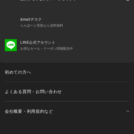
m_line10 2024_pm_mother 父の日2024ssx 父の日2024ssx_
acc 卓球 バレーボール 10代 20代 30代 40代 50代 疲労 デス
クワーク 日常生活 回復 普段使い 日常使い xmas2024_ssx_m
&mallデスク
ens_acc w10e12 pm_mothersday25 fday_pm25 cpl92r reti
ららぽーと受取なら送料無料
me
LINE公式アカウント
お得なセール・クーポン情報配信中
初めての方へ
よくある質問・お問い合わせ
会社概要・利用規約など
三井不動産が展開する商業施設一覧