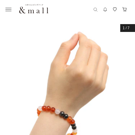
1
/
7