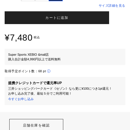
サイズ詳細を見る
カートに追加
¥7,480
税込
Super Sports XEBIO &mall店
購入合計金額4,990円以上で送料無料
取得予定ポイント数：
68 pt
提携クレジットカードで還元率UP
三井ショッピングパークカード《セゾン》なら更に¥100につき1pt還元！
お申し込み完了後、最短５分でご利用可能！
今すぐお申し込み
店舗在庫を確認