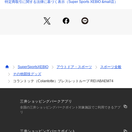
●独自技術のN極S極交互配列で血行改善しコリを緩和します。
特定商取引に関する法律に基づく表示（Super Sports XEBIO &mall店）
●天然石使用:カーネリアン
石の持つ意味:勇気、目標達成、成功
【返品・注意事項について】
※商品（一般医療機器）の特性上、開封後の返品・交換はお受
けできません。あらかじめサイズ等をお確かめいただき、ご了
承の上、ご注文ください。
【商品の購入にあたっての注意事項】
※一部商品において弊社カラー表記がメーカーカラー表記と異
なる場合がございます。
SuperSportsXEBIO
アウトドア・スポーツ
スポーツ全般
※ブラウザやお使いのモニター環境により、掲載画像と実際の
その他競技グッズ
商品の色味が若干異なる場合があります。
コラントッテ（Colantotte）ブレスレットループ REI ABAEM74
※掲載の価格・製品のパッケージ・デザイン・仕様について、
予告なく変更することがあります。あらかじめご了承くださ
い。コラントッテ Colantotte スーパースポーツゼビオ ゼビオ
 Super Sports XEBIO 健康機能アクセサリー 機能スポーツア
三井ショッピングパークアプリ
クセサリー アクセ ブレスレッド 磁気 スポーツ 運動 アスリー
全国の三井ショッピングパークポイント対象施設でご利用できるアプ
ト 野球 ゴルフ テニス 釣り 登山 山登り トレッキング ハイキ
リ
ング ペア お揃い カップル マラソン トライアスロン ウォーキ
ング ジョギング ランニング 陸上 ギフト プレゼント 贈り物 母
の日 父の日 旅行 トラベル healthgoods_ac_pm_acc 0410_p
三井ショッピングパークポイント