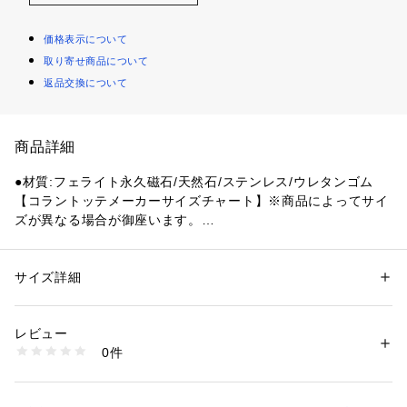
価格表示について
取り寄せ商品について
返品交換について
商品詳細
●材質:フェライト永久磁石/天然石/ステンレス/ウレタンゴム
【コラントッテメーカーサイズチャート】※商品によってサイ
ズが異なる場合が御座います。
●サイズ:【M】15.5cm 【L】17.5cm 【LL】18.5cm
●名称:管理医療機器 家庭用永久磁石磁気治療器
●医療機器認証番号:302AGBZX00008A01
サイズ詳細
性別：
レディース
メンズ
●広告文責:ゼビオコミュニケーションネットワークス株式会社
カテゴリー：
アウトドア・スポーツ
 ＞ 
スポーツ全般
 ＞ 
その他競技グッズ
(ナビダイヤル:0570-550-802)
レビュー
●メーカー名:株式会社 コラントッテ
商品番号：
1540000301838 
（モール）
0件
●生産国:日本
10789414101 （ショップ）
●磁束密度:100mT(1000ガウス)
●N極S極交互配列 100mT×4個