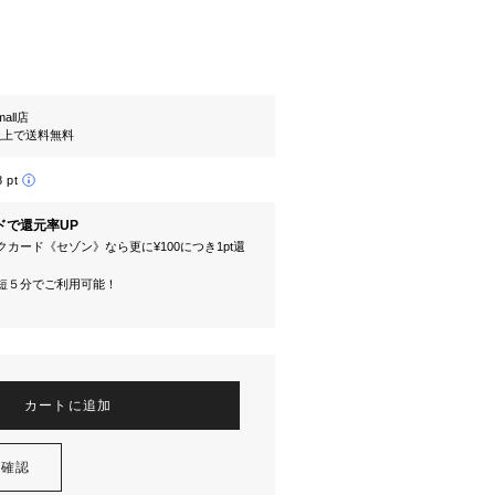
mall店
円以上で送料無料
8 pt
ドで還元率UP
カード《セゾン》なら更に¥100につき1pt還
短５分でご利用可能！
カートに追加
を確認