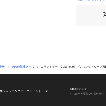
●独自技術のN極
店）
ます。
●天然石使用:天眼
石の持つ意味:魔除
【返品・注意事項
※商品（一般医療
はお受けできませ
ただき、ご了承の
【商品の購入にあ
※一部商品におい
記と異なる場合が
※ブラウザやお使
全般
その他競技グッズ
コラントッテ（Colantotte）ブレスレットループ REI
実際の商品の色味
※掲載の価格・製
いて、予告なく変
了承ください。コラン
ーツゼビオ ゼビオ Su
&mallデスク
井ショッピングパークポイント
セサリー 機能スポ
ららぽーと受取なら送料無料
ラック 磁気 healthg
宅 野球 ゴルフ テ