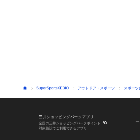
SuperSportsXEBIO
アウトドア・スポーツ
スポーツ
三井ショッピングパークアプリ
三
全国の三井ショッピングパークポイント
対象施設でご利用できるアプリ