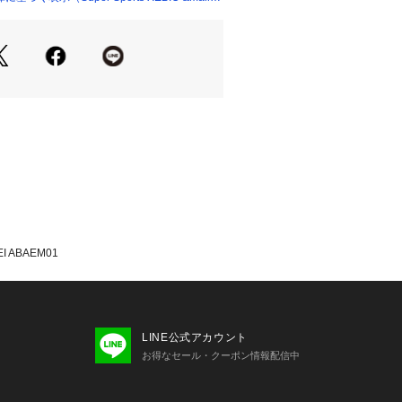
S極交互配列で血行改善しコリを緩和し
石
け、仕事運
について】
機器）の特性上、開封後の返品・交換
ん。あらかじめサイズ等をお確かめい
上、ご注文ください。
たっての注意事項】
て弊社カラー表記がメーカーカラー表
ございます。
いのモニター環境により、掲載画像と
 ABAEM01
が若干異なる場合があります。
品のパッケージ・デザイン・仕様につ
更することがあります。あらかじめご
トッテ Colantotte スーパースポ
per Sports XEBIO 健康機能アク
LINE公式アカウント
ーツアクセサリー ブレスレッド 黒 ブ
お得なセール・クーポン情報配信中
oods_pm healthgoods_ac_pm 在
ニス 釣り 登山 山登り トレッキング