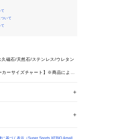
いて
について
いて
永久磁石/天然石/ステンレス/ウレタン
ーカーサイズチャート】※商品によっ
場合が御座います。
cm 【L】17.5cm 【LL】18.5cm
器 家庭用永久磁石磁気治療器
メンズ
02AGBZX00008A01
ドア・スポーツ
 ＞ 
スポーツ全般
 ＞ 
その他競
オコミュニケーションネットワークス株
570-550-802)
会社 コラントッテ
01837 
（モール）
ショップ）
(1000ガウス)
00mT×4個
く表示（Super Sports XEBIO &mall