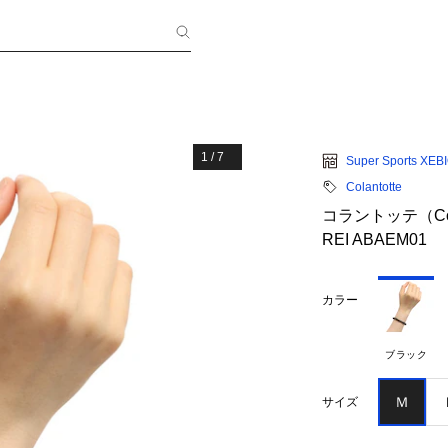
1
/
7
Super Sports XEB
Colantotte
コラントッテ（Co
REI ABAEM01
カラー
ブラック
Ｍ
サイズ