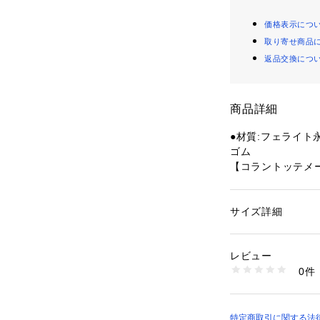
価格表示につ
取り寄せ商品
返品交換につ
商品詳細
●材質:フェライト
ゴム
【コラントッテメ
てサイズが異なる
●サイズ:【M】15.5
●名称:管理医療機
サイズ詳細
性別：
レディース
●医療機器認証番号:3
カテゴリー：
アウト
技グッズ
●広告文責:ゼビ
レビュー
式会社(ナビダイヤル:0
0件
●メーカー名:株式
商品番号：
15400003
10789414001 （
●生産国:日本
●磁束密度:100mT
●N極S極交互配列 1
特定商取引に関する法律に基づ