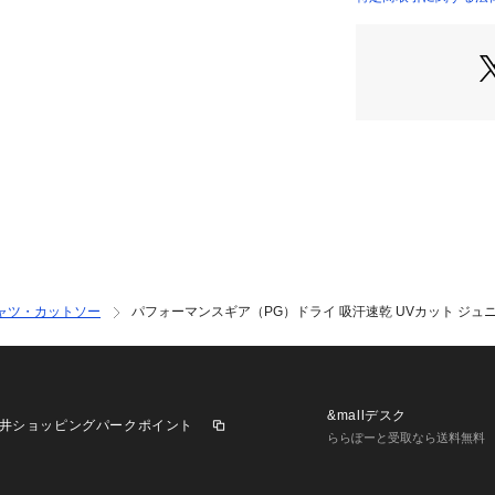
毛細管現象を促す
店）
出し蒸発させます
商品番号：
15400002
気システムにより
10769677501 （
おり、発汗しても
●洗ってずっとカット Pr
●DEO-PARTS 
で消臭機能をプラ
吸着します。粒状
比べ、5～20倍
ので、表面積が大
とで、容易な吸着
【商品の購入にあ
ャツ・カットソー
パフォーマンスギア（PG）ドライ 吸汗速乾 UVカット ジュニア 半
※弊社独自の採寸
すため、多少の誤
※一部商品におい
記と異なる場合が
※ブラウザやお使
&mallデスク
井ショッピングパークポイント
実際の商品の色味
ららぽーと受取なら送料無料
掲載の価格・製品
て、予告なく変更