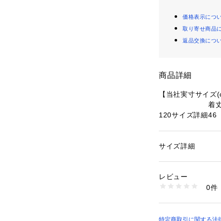
価格表示につ
取り寄せ商品
返品交換につ
商品詳細
【当社実寸サイズ(
着
120サイズ詳細
46
130サイズ詳細
53
140サイズ詳細
55
150サイズ詳細
サイズ詳細
57
160サイズ詳細
59
レビュー
●素材:ポリエステル
0件
●中国製
●様々なシーンに
●DRY PLUS 
性別：
キッズ・ベビ
能と構造により、
カテゴリー：
ファッ
特定商取引に関する法律に基づ