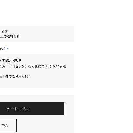
mall店
円以上で送料無料
pt
ドで還元率UP
カード《セゾン》なら更に¥100につき1pt還
短５分でご利用可能！
カートに追加
を確認