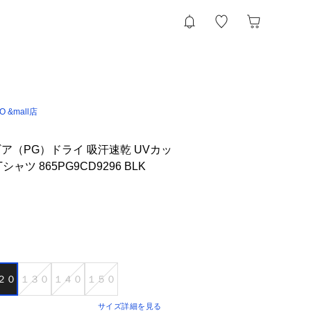
IO &mall店
ア（PG）ドライ 吸汗速乾 UVカッ
ャツ 865PG9CD9296 BLK
２０
１３０
１４０
１５０
サイズ詳細を見る