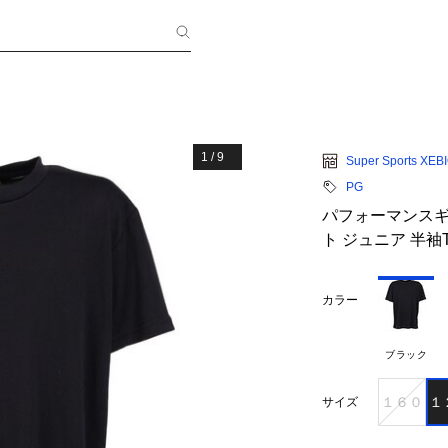
1
/
9
Super Sports XEB
PG
パフォーマンスギ
ト ジュニア 半袖Tシ
カラー
ブラック
１６０
１
サイズ