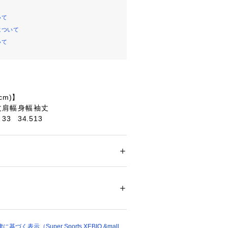
いて
について
いて
cm)】
丈
肩幅
身幅
袖丈
33
34.5
13
36
39
13
37
42
15
39.5
43
17
42
45
19
100%
対応するテクノロジー素材
吸汗速乾素材:ドライプラスの持つ独自の機
ー
素早く水分を吸い取り発散させます。
ション
 ＞ 
トップス
 ＞ 
Tシャツ・カットソー
く表示（Super Sports XEBIO &mall