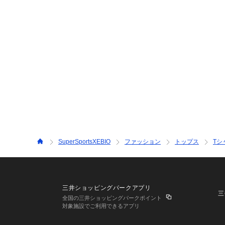
SuperSportsXEBIO
ファッション
トップス
Tシ
三井ショッピングパークアプリ
三
全国の三井ショッピングパークポイント
対象施設でご利用できるアプリ