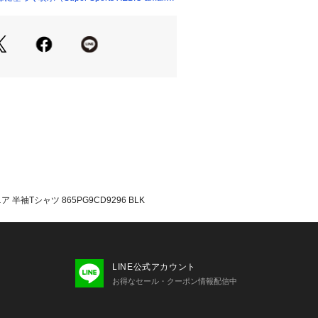
構造になっており湿気を衣服の外に排
。このドライプラスが持つ、優れた換
72903 
（モール）
衣服内の湿度と外気がいつも循環して
ショップ）
衣服内を快適な状態に保ちます。
otect UV Plus UPF50+
消臭機能 DRYPLUS生地機能に、縫製糸
ス:空気中、水中のアンモニアを多量に
や繊維状の活性炭などの従来吸着材に
の協力な吸着能力を持ちます。繊維状な
きく吸着速度が速いです。洗濯するこ
能力を再生することができます。
たっての注意事項】
袖Tシャツ 865PG9CD9296 BLK
・計量方法により計測を行っておりま
差が生じる場合がございます。
て弊社カラー表記がメーカーカラー表
ございます。
いのモニター環境により、掲載画像と
LINE公式アカウント
が若干異なる場合があります。
お得なセール・クーポン情報配信中
のパッケージ・デザイン・仕様につい
することがあります。あらかじめご了