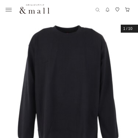
1
/
10