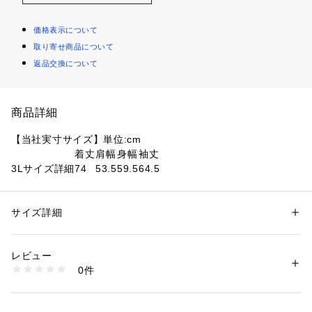
価格表示について
取り寄せ商品について
返品交換について
商品詳細
【当社実寸サイズ】単位:cm
着丈
肩幅
身幅
袖丈
3Lサイズ詳細
74
53.5
59.5
64.5
4Lサイズ詳細
77
57.5
63.5
66
サイズ詳細
●素材:綿100%
【ヘインズメーカーサイズチャート】※商品によってサイズが
レビュー
異なる場合が御座います。
性別：
メンズ
0件
●サイズ:【3Lサイズ】胸囲108～116cm 身長180～190cm 【4
カテゴリー：
ファッション
 ＞ 
トップス
 ＞ 
Tシャツ・カットソー
Lサイズ】胸囲112～120cm 身長185～195cm
●中国製
商品番号：
1540000259495 
（モール）