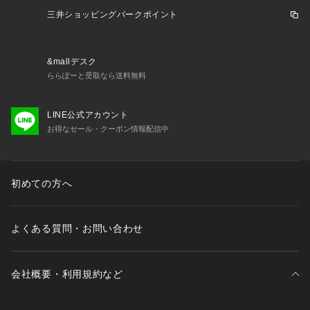
り ゼビオおすすめ カジュアルウェア カジュアル トップス Tシ
三井ショッピングパークポイント
ャツ 長袖 ロンtゼビオ Tシャツ シンプルxe24 父の日 プレゼン
ト bigsizewear xmas2025_ssx_mens_spwear
&mallデスク
ららぽーと受取なら送料無料
LINE公式アカウント
お得なセール・クーポン情報配信中
初めての方へ
よくある質問・お問い合わせ
会社概要・利用規約など