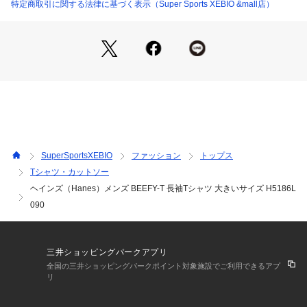
●ヘビーウェイト(肉厚)生地のため丈夫で長持ち、洗いこんで
10765896401 （ショップ）
特定商取引に関する法律に基づく表示（Super Sports XEBIO &mall店）
も首回りが伸びにくく型崩れしない強さ、耐久性があります。
●綿100%の生地を使用し、着心地の良さは抜群。洗えば洗うほ
ど肌に馴染む風合いは、BEEFY-Tならではの快適性を発揮しま
す。
●縫い目の無い丸胴ボディを採用。アメリカを感じるクラシッ
クなシルエットです。
●衿ネームは気になる背中の違和感を解消した熱転写のタグレ
ス仕様です。
【商品の購入にあたっての注意事項】
SuperSportsXEBIO
ファッション
トップス
※弊社独自の採寸・計量方法により計測を行っておりますた
Tシャツ・カットソー
め、多少の誤差が生じる場合がございます。
ヘインズ（Hanes）メンズ BEEFY-T 長袖Tシャツ 大きいサイズ H5186L
※一部商品において弊社カラー表記がメーカーカラー表記と異
なる場合がございます。
090
※ブラウザやお使いのモニター環境により、掲載画像と実際の
商品の色味が若干異なる場合があります。
掲載の価格・製品のパッケージ・デザイン・仕様について、予
三井ショッピングパークアプリ
告なく変更することがあります。あらかじめご了承ください。
全国の三井ショッピングパークポイント対象施設でご利用できるアプ
ヘインズ Hanes スーパースポーツゼビオ ゼビオ Super Sport
リ
s XEBIO スポーツカジュアル カットソー Men's Mens めんず
 男性 黒 ブラック アメカジ Tシャツ メンズ 長袖 無地 買い回