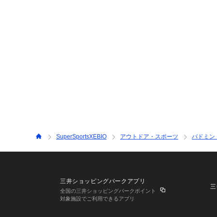
SuperSportsXEBIO
アウトドア・スポーツ
バドミン
三井ショッピングパークアプリ
三
全国の三井ショッピングパークポイント
対象施設でご利用できるアプリ