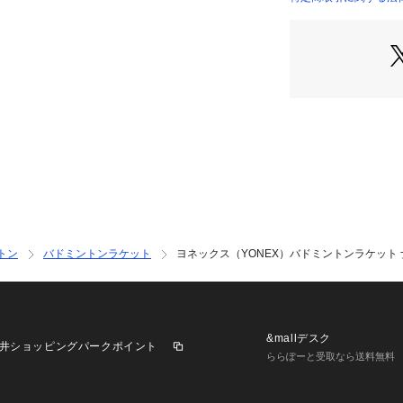
●抜群の操作性と
店）
●日本バドミント
●日本製
●フレームのみ
※フレームのみの
※ガットをお張り
あらかじめご了承
【商品の購入にあ
※フレームのみの
※ガットをお張り
あらかじめご了承
トン
バドミントンラケット
ヨネックス（YONEX）バドミントンラケット ナノフ
※ガット張り上げ
ストアでのご購入
のお知らせメール
ビオ・ヴィクトリ
の店舗にてご提示
&mallデスク
井ショッピングパークポイント
※スーパースポー
ららぽーと受取なら送料無料
クトリア・エルブ
ビスが異なる場合