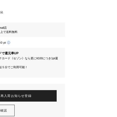
税込
mall店
円以上で送料無料
60 pt
ドで還元率UP
カード《セゾン》なら更に¥100につき1pt還
短５分でご利用可能！
再入荷お知らせ登録
を確認