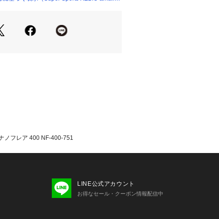
シャトルの楽な飛びを実現。
ン協会検定合格品
販売商品です。ガットは別売りです。
しての納品は行っておりませんので、
ください。
たっての注意事項】
販売商品です。ガットは別売りです。
しての納品は行っておりませんので、
ください。
レア 400 NF-400-751
加工を希望の際は、商品とオンライン
を確認できるもの(注文履歴や商品発送
など)を、お近くのスーパースポーツゼ
アゴルフ・ヴィクトリア・エルブレス
ください。
LINE公式アカウント
ツゼビオ・ヴィクトリアゴルフ・ヴィ
お得なセール・クーポン情報配信中
レスの店舗により価格、取り扱いサー
があります。