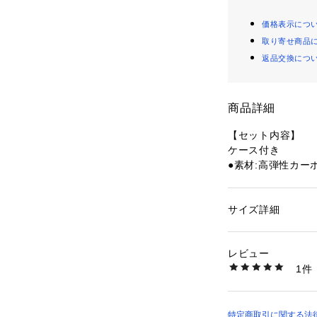
価格表示につ
取り寄せ商品
返品交換につ
商品詳細
【セット内容】
ケース付き
●素材:高弾性カーボ
●長さ(inch):10
●ウエイト:83g平
●推奨張力18-23(lb
サイズ詳細
性別：
レディース
●推奨ストリング【
カテゴリー：
アウト
トンラケット
8)【コントロール
レビュー
●アイソメトリッ
1件
●ソニックフレア
商品番号：
15400002
10760656201 （
●トレカM40X
●内蔵T型ジョイン
ねじれに強く面安
特定商取引に関する法律に基づ