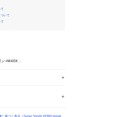
いて
について
いて
ン+M40X
mmロング
均
s)
メンズ
ハードヒッター】ナノジー98(NBG9
ドア・スポーツ
 ＞ 
バドミントン
 ＞ 
バドミン
プレーヤー】スカイアーク(BGSKY)
ク
システム
38797 
（モール）
ショップ）
ト:T型ジョイントを内蔵することで、
定性を高める。
く表示（Super Sports XEBIO &mall