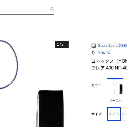
1
/
3
Super Sports XEB
YONEX
ヨネックス（YO
フレア 400 NF-40
カラー
パープル
４Ｕ５
４
サイズ