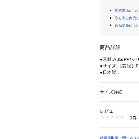
価格表示につ
取り寄せ商品
返品交換につ
商品詳細
●素材:ABS/PP/
●サイズ:【芯径】0.
●日本製
※一部商品におい
記と異なる場合が
サイズ詳細
性別：
レディース
※ブラウザやお使
カテゴリー：
ファッ
ション雑貨
実際の商品の色味
レビュー
掲載の価格・デザ
0件
ることがあります
商品番号：
15400001
10725621501 （
ーピー】【SNOO
ナリー】【ペン】【
【子供】【JR】
特定商取引に関する法律に基づ