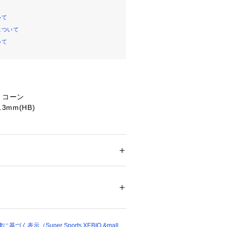
いて
について
いて
シリコーン
3mm(HB)
て弊社カラー表記がメーカーカラー表
ございます。
メンズ
いのモニター環境により、掲載画像と
ション
 ＞ 
ファッション雑貨
 ＞ 
その他ファッ
が若干異なる場合があります。
イン・仕様について、予告なく変更す
。あらかじめご了承ください。【スヌ
82154 
（モール）
ショップ）
PY】【文具】【文房具】【ステイショ
Junior】【ジュニア】【じゅにあ】
く表示（Super Sports XEBIO &mall