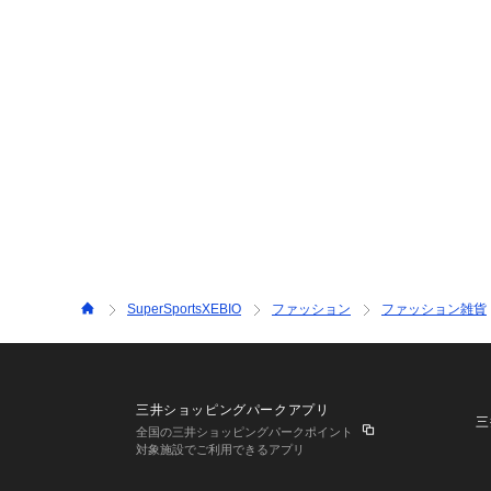
SuperSportsXEBIO
ファッション
ファッション雑貨
三井ショッピングパークアプリ
三
全国の三井ショッピングパークポイント
対象施設でご利用できるアプリ