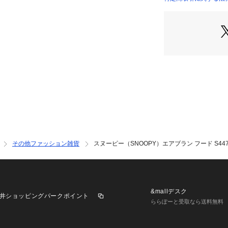
店）
その他ファッション雑貨
スヌーピー（SNOOPY）エアブラン フード S447
&mallデスク
井ショッピングパークポイント
ららぽーと受取なら送料無料