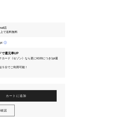
mall店
円以上で送料無料
pt
ドで還元率UP
カード《セゾン》なら更に¥100につき1pt還
短５分でご利用可能！
カートに追加
を確認