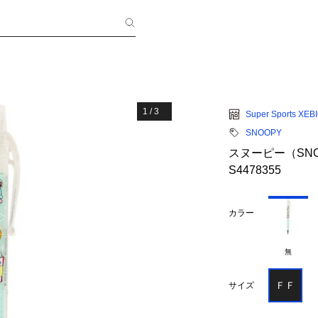
1
/
3
Super Sports XEB
SNOOPY
スヌーピー（SN
S4478355
カラー
無
ＦＦ
サイズ