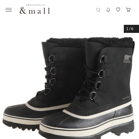
1
/
6