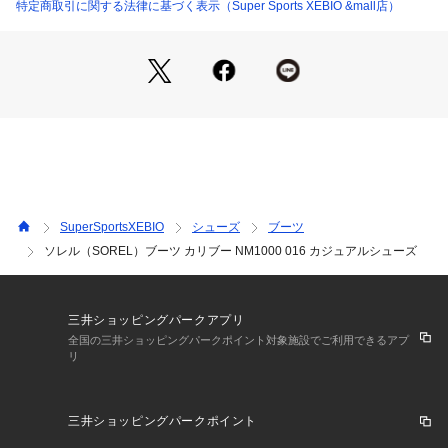
※靴ひもの長さについては、左右10cm以内の差までは弊社許
特定商取引に関する法律に基づく表示（Super Sports XEBIO &mall店）
容内とさせていただいております。
左右の紐に10cm以上の差がある場合はメールにてお問い合わ
せください。ませ。
【商品の購入にあたっての注意事項】
※一部商品において弊社カラー表記がメーカーカラー表記と異
なる場合がございます。
※ブラウザやお使いのモニター環境により、掲載画像と実際の
商品の色味が若干異なる場合があります。
※掲載の価格・製品のパッケージ・デザイン・仕様について、
SuperSportsXEBIO
シューズ
ブーツ
予告なく変更することがあります。あらかじめご了承くださ
ソレル（SOREL）ブーツ カリブー NM1000 016 カジュアルシューズ
い。ソレル SOREL カジュアルシューズ 靴 ブーツ Men's Men
s メンズ めんず 男性 TOKUsho_cas ウィンターシューズ 冬
 秋冬 雪 雪対策 暖かい 防寒 スノーブーツ ブーツ あったか ゼ
ビオ snowboots_vicスノーブーツ エルブレス221101 water_b
三井ショッピングパークアプリ
oot
全国の三井ショッピングパークポイント対象施設でご利用できるアプ
リ
三井ショッピングパークポイント