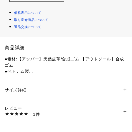
価格表示について
取り寄せ商品について
返品交換について
商品詳細
●素材:【アッパー】天然皮革/合成ゴム 【アウトソール】合成
ゴム
●ベトナム製
●重量:約1023g(27cm片足)
●40年以上変わらぬデザインを誇るソレルの代名詞「カリブ
ー」。9mm厚サーモプラスフェルトインナーブーツが、極寒
サイズ詳細
性別：
メンズ
の地でも足を守ります。
カテゴリー：
シューズ
 ＞ 
ブーツ
※弊社独自の採寸・計量方法により計測を行っておりますた
レビュー
め、多少の誤差が生じる場合がございます。
商品番号：
1540000174904 
（モール）
1件
※シューズの製造過程で、接着剤の付着や縫製のズレ・歪みが
10701705801 （ショップ）
ある場合がございます。ご理解、ご了承の上、お買い求めくだ
さい。