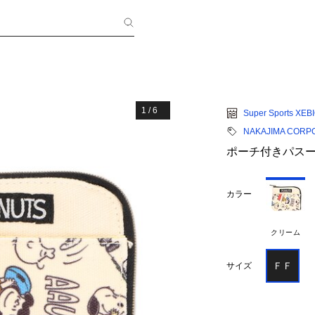
1
/
6
Super Sports XEB
NAKAJIMA CORP
ポーチ付きパスーケー
カラー
クリーム
ＦＦ
サイズ