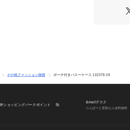
※ブラウザやお使
実際の商品の色味
※掲載の価格・製
いて、予告なく変
了承ください。ナカ
NOOPY ファンシー
ゅにあ 子供 JR 26k
その他ファッション雑貨
ポーチ付きパスーケース 132376-19
&mallデスク
井ショッピングパークポイント
ららぽーと受取なら送料無料