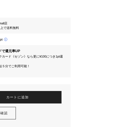
mall店
円以上で送料無料
pt
ドで還元率UP
カード《セゾン》なら更に¥100につき1pt還
短５分でご利用可能！
カートに追加
を確認