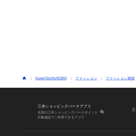
SuperSportsXEBIO
ファッション
ファッション雑貨
三井ショッピングパークアプリ
三
全国の三井ショッピングパークポイント
対象施設でご利用できるアプリ