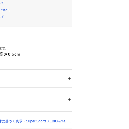
いて
について
いて
生地
高さ8.5cm
方法により採寸を行っておりますた
生じる場合がございます。
いては、生地の裁断箇所により、商品
メンズ
(柄)が異なる場合がございます。
ション
 ＞ 
ファッション雑貨
 ＞ 
その他ファッ
像とはパターンの位置や内容が異なる
、商品自体の仕様の相違には該当いた
59637 
（モール）
ショップ）
たっての注意事項】
て弊社カラー表記がメーカーカラー表
く表示（Super Sports XEBIO &mall
ございます。