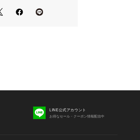
いのモニター環境により、掲載画像と
が若干異なる場合があります。
品のパッケージ・デザイン・仕様につ
更することがあります。あらかじめご
ジマコーポレーション スヌーピー S
雑貨 サイフ 財布 Junior ジュニア じ
ansougei
LINE公式アカウント
お得なセール・クーポン情報配信中