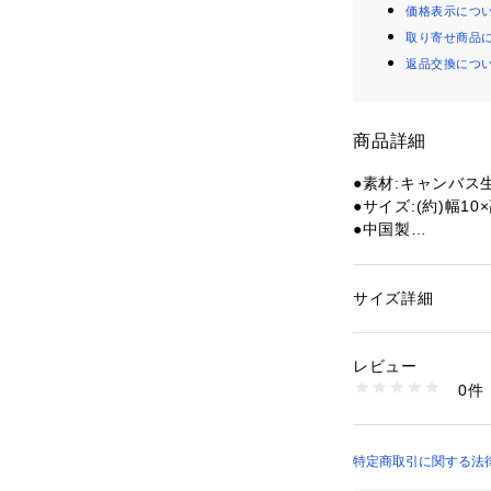
価格表示につ
取り寄せ商品
返品交換につ
商品詳細
●素材:キャンバス
●サイズ:(約)幅10×
●中国製
※弊社独自の採寸
め、多少の誤差が
※総柄の商品につ
サイズ詳細
性別：
レディース
一点ごとにパターン
カテゴリー：
ファッ
ション雑貨
そのため、掲載画
レビュー
ものがありますが
0件
しません。
商品番号：
15400001
10703362601 （
【商品の購入にあ
※一部商品におい
特定商取引に関する法律に基づ
記と異なる場合が
店）