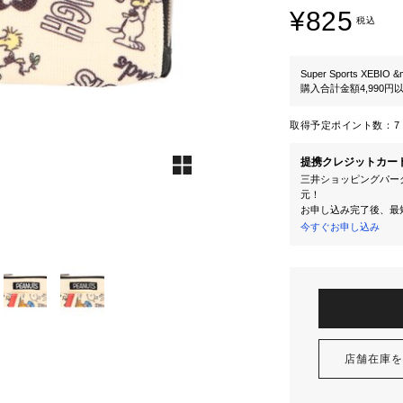
¥825
税込
Super Sports XEBIO &
購入合計金額4,990
取得予定ポイント数：
7 
提携クレジットカー
三井ショッピングパーク
元！
お申し込み完了後、最
今すぐお申し込み
店舗在庫