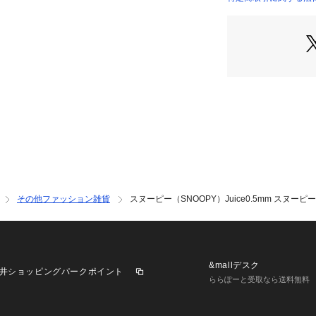
店）
その他ファッション雑貨
スヌーピー（SNOOPY）Juice0.5mm スヌーピー B
&mallデスク
井ショッピングパークポイント
ららぽーと受取なら送料無料