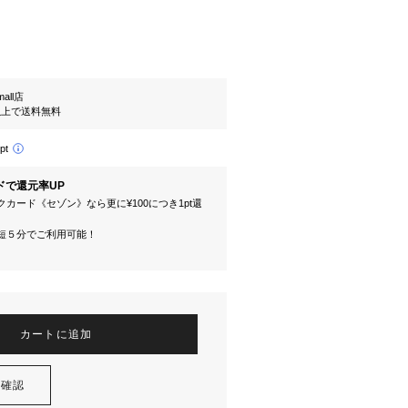
mall店
円以上で送料無料
pt
ドで還元率UP
カード《セゾン》なら更に¥100につき1pt還
短５分でご利用可能！
カートに追加
を確認