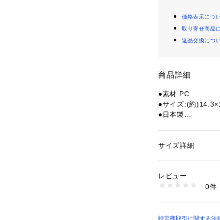
価格表示につ
取り寄せ商品
返品交換につ
商品詳細
●素材:PC
●サイズ:(約)14.3
●日本製
※一部商品におい
記と異なる場合が
サイズ詳細
性別：
キッズ・ベビ
※ブラウザやお使
カテゴリー：
ファッ
ション雑貨
実際の商品の色味
レビュー
掲載の価格・製品
0件
て、予告なく変更
商品番号：
15400001
10692053401 （
承ください。【スヌ
房具】【ステイショ
ニア】【じゅにあ
特定商取引に関する法律に基づ