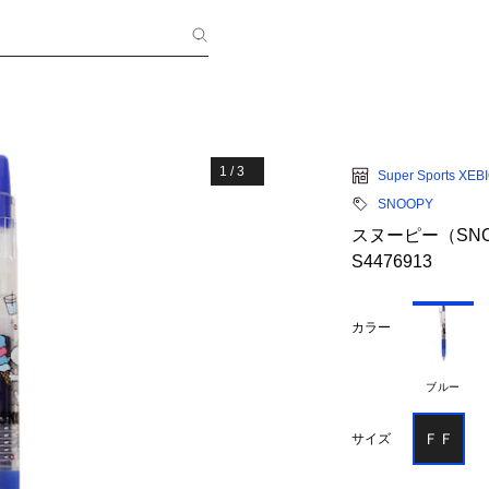
1
/
3
Super Sports XEB
SNOOPY
スヌーピー（SNOO
S4476913
カラー
ブルー
ＦＦ
サイズ