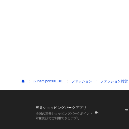
SuperSportsXEBIO
ファッション
ファッション雑貨
三井ショッピングパークアプリ
三
全国の三井ショッピングパークポイント
対象施設でご利用できるアプリ