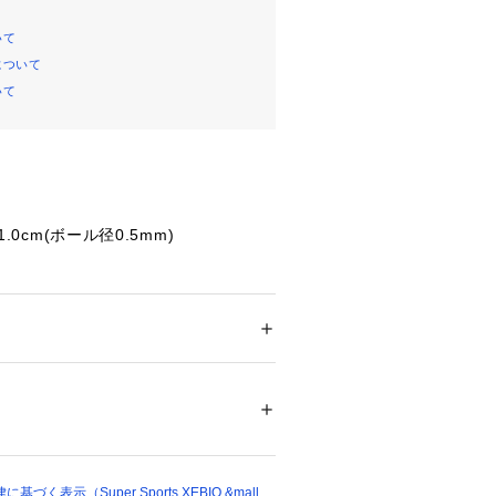
いて
について
いて
×1.0cm(ボール径0.5mm)
て弊社カラー表記がメーカーカラー表
ございます。
ー
いのモニター環境により、掲載画像と
ション
 ＞ 
ファッション雑貨
 ＞ 
その他ファッ
が若干異なる場合があります。
のパッケージ・デザイン・仕様につい
することがあります。あらかじめご了
56221 
（モール）
ショップ）
ーピー】【SNOOPY】【文具】【文
ナリー】【ペン】【Junior】【ジュ
】【子供】【JR】
く表示（Super Sports XEBIO &mall