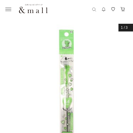
1
/
3