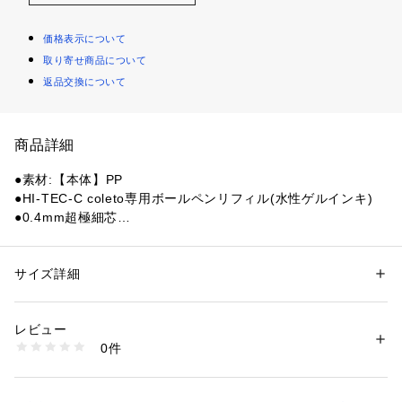
価格表示について
取り寄せ商品について
返品交換について
商品詳細
●素材:【本体】PP
●HI-TEC-C coleto専用ボールペンリフィル(水性ゲルインキ)
●0.4mm超極細芯
●インキ色:アップルグリーン
●日本製
サイズ詳細
性別：
キッズ・ベビー
※一部商品において弊社カラー表記がメーカーカラー表記と異
カテゴリー：
ファッション
 ＞ 
ファッション雑貨
 ＞ 
その他ファッション雑
貨
なる場合がございます。
レビュー
※ブラウザやお使いのモニター環境により、掲載画像と実際の
0件
商品の色味が若干異なる場合があります。
商品番号：
1540000154268 
（モール）
10689132201 （ショップ）
掲載の価格・製品のパッケージ・デザイン・仕様について、予
告なく変更することがあります。あらかじめご了承ください。