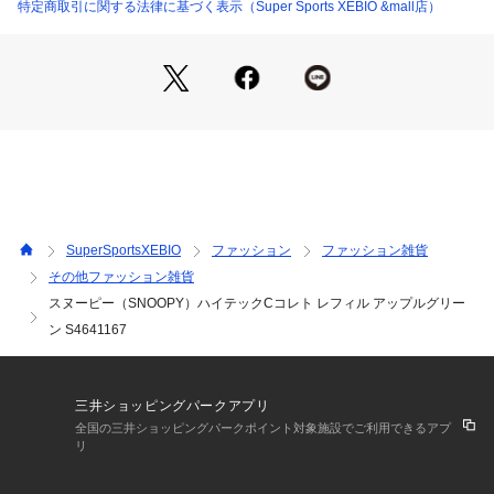
【スヌーピー】【SNOOPY】【文具】【文房具】【ステイショ
特定商取引に関する法律に基づく表示（Super Sports XEBIO &mall店）
ナリー】【ペン】【Junior】【ジュニア】【じゅにあ】【子
供】【JR】
SuperSportsXEBIO
ファッション
ファッション雑貨
その他ファッション雑貨
スヌーピー（SNOOPY）ハイテックCコレト レフィル アップルグリー
ン S4641167
三井ショッピングパークアプリ
全国の三井ショッピングパークポイント対象施設でご利用できるアプ
リ