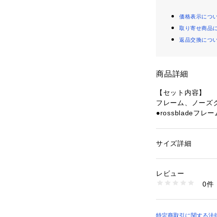
価格表示につ
取り寄せ商品
返品交換につ
商品詳細
【セット内容】
フレーム、ノーズ
●rossbladeフ
【商品の購入にあ
※本品はサングラ
サイズ詳細
性別：
メンズ
代金はフレーム代
カテゴリー：
ファッ
グラス
す。)
レビュー
※本品はフレーム
0件
せん。専用レンズ
商品番号：
15400001
10700750801 （
さい。
※一部商品におい
記と異なる場合が
特定商取引に関する法律に基づ