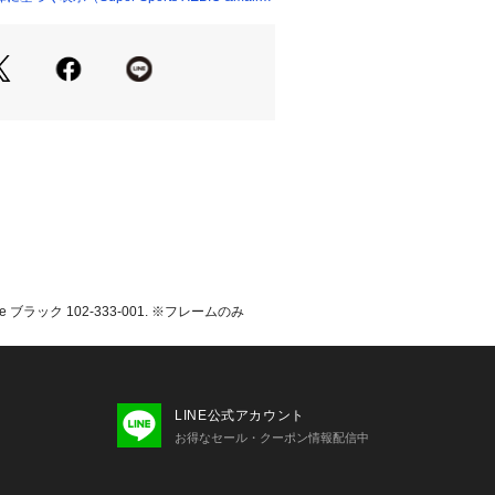
いのモニター環境により、掲載画像と
が若干異なる場合があります。
品のパッケージ・デザイン・仕様につ
更することがあります。あらかじめご
エスエス ESS スポーツサングラス
 Mens メンズ めんず 男性 run_sung
 運動 ゴルフ 野球 ランニング ウォー
 トライアスロン マラソン カジュアル 
レゼント 贈り物 お祝い アスリート f
ブラック 102-333-001. ※フレームのみ
LINE公式アカウント
お得なセール・クーポン情報配信中