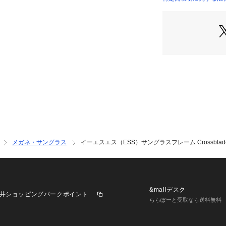
※ブラウザやお使
店）
実際の商品の色味
※掲載の価格・製
いて、予告なく変
了承ください。イー
 アスリート Men's
 ドライブ スポーツ
キング ジョギング
シンプル ギフト プ
day_pm25 runsun
メガネ・サングラス
イーエスエス（ESS）サングラスフレーム Crossblade 
&mallデスク
井ショッピングパークポイント
ららぽーと受取なら送料無料