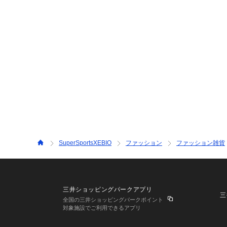
SuperSportsXEBIO
ファッション
ファッション雑貨
三井ショッピングパークアプリ
三
全国の三井ショッピングパークポイント
対象施設でご利用できるアプリ