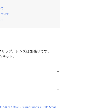
いて
について
いて
クリップ。レンズは別売りです。
レームキット。
たっての注意事項】
スフレーム商品となります。(本ご購入
のみで、専用レンズは別売りになりま
ション
 ＞ 
ファッション雑貨
 ＞ 
メガネ・サン
商品のため、そのままでは使用できま
を別途購入の上、取り付けてお使い下
53051 
（モール）
ショップ）
て弊社カラー表記がメーカーカラー表
あります。
く表示（Super Sports XEBIO &mall