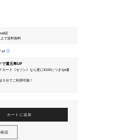
mall店
円以上で送料無料
2 pt
ドで還元率UP
カード《セゾン》なら更に¥100につき1pt還
短５分でご利用可能！
カートに追加
を確認