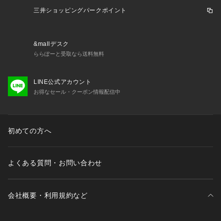
※一部商品において弊社カラー表記がメーカーカラー表記と異
三井ショッピングパークポイント
なる場合があります。
※ブラウザやお使いのモニター環境により、掲載画像と実際の
商品の色味が若干異なる場合があります。
&mallデスク
※掲載の価格・製品のパッケージ・デザイン・仕様について、
ららぽーと受取なら送料無料
予告なく変更することがあります。あらかじめご了承くださ
い。ピージー パフォーマンスギア PG PERFORMANCE GEA
R アパレル DRYUVT 子供スポーツカットソー 半袖Tシャツ Ju
LINE公式アカウント
nior ジュニア じゅにあ 子供 男の子 女の子 JR スポーツカッ
お得なセール・クーポン情報配信中
トソー 吸汗速乾 吸水速乾 洗っても機能が続く 紫外線カットT
シャツ 半袖 半袖 Tシャツ Tシャツ 半袖 UVカット 速乾 SapT
2105_JKSuNp SapT2105_ColBl SapT2105 SapT2105_Su
初めての方へ
 ゼビオ ランニング キッズ Tシャツパンツ 人気ブランド UV 2
4_gotoschool_tshirt キッズ 半袖短パンゼビオおすすめx 運動
会 体育大会 体育祭 修学旅行 25sokkan_kids cuansew20260
よくある質問・お問い合わせ
2
会社概要・利用規約など