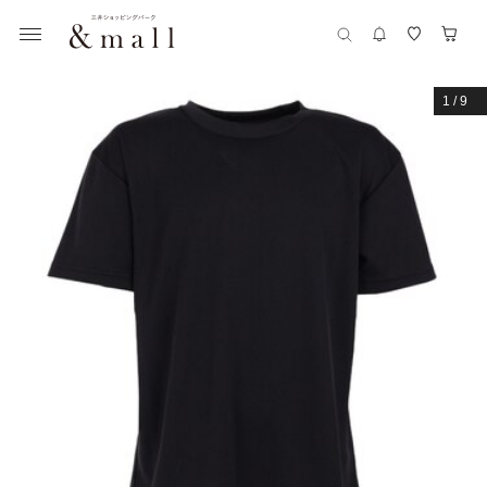
1
/
9