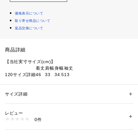
価格表示について
取り寄せ商品について
返品交換について
商品詳細
【当社実寸サイズ(cm)】
着丈
肩幅
身幅
袖丈
120サイズ詳細
46
33
34.5
13
130サイズ詳細
53
36
39
13
140サイズ詳細
55
37
42
15
150サイズ詳細
サイズ詳細
57
39.5
43
17
160サイズ詳細
59
42
45
19
レビュー
●素材:ポリエステル100%
0件
●サイズ:【120cm】胸囲57～63cm 身長115～125cm 【130c
m】胸囲61～67cm 身長125～135cm 【140cm】胸囲65～72c
m 身長135～145cm 【150cm】胸囲70～78cm 身長145～155
性別：
キッズ・ベビー