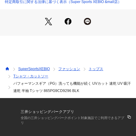
cm 【160cm】胸囲76～84cm 身長155～165cm
カテゴリー：
ファッション
 ＞ 
トップス
 ＞ 
Tシャツ・カットソー
特定商取引に関する法律に基づく表示（Super Sports XEBIO &mall店）
●140cm詳細:【着丈】53cm 【肩幅】38cm 【身幅】39cm
 【袖丈】16cm
商品番号：
1540000137705 
（モール）
●ドライプラス(DRY PLUS):吸汗速乾素材。ドライプラスの持
10690900001 （ショップ）
つ独自の機能と構造により、素早く水分を吸い取り発散させま
す。毛細管現象を促す構造になっており湿気を衣服の外に排出
し蒸発させます。このドライプラスが持つ、優れた換気システ
ムにより衣服内の湿度と外気がいつも循環しており、発汗して
も衣服内を快適な状態に保ちます。
●洗ってずっとカット(UPF30):お客様の声からうまれました。
当製品は20回以上選択試験をしても、紫外線対策効果が洗濯前
SuperSportsXEBIO
ファッション
トップス
とほぼ変わらず持続します。
Tシャツ・カットソー
●消臭機能(DEO-PARTS):空気中、水中のアンモニアを多量に
パフォーマンスギア（PG）洗っても機能が続く UVカット 速乾 UV 吸汗
吸着します。粒状や繊維状の活性炭などの従来吸着材に比べ、
5～20倍の強力な吸着能力を持ちます。繊維状なので、表面積
速乾 半袖 Tシャツ 865PG9CD9296 BLK
が大きく吸着速度が速いです。洗濯することで、容易に吸着能
力を再生することができます。
●中国製
三井ショッピングパークアプリ
※弊社独自の採寸方法により採寸を行っておりますため、多少
全国の三井ショッピングパークポイント対象施設でご利用できるアプ
の誤差が生じる場合があります。
リ
【商品の購入にあたっての注意事項】