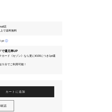
mall店
円以上で送料無料
8 pt
ドで還元率UP
カード《セゾン》なら更に¥100につき1pt還
短５分でご利用可能！
カートに追加
を確認