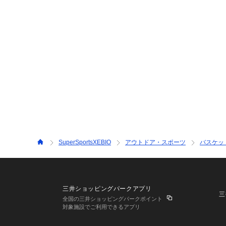
SuperSportsXEBIO
アウトドア・スポーツ
バスケッ
三井ショッピングパークアプリ
三
全国の三井ショッピングパークポイント
対象施設でご利用できるアプリ