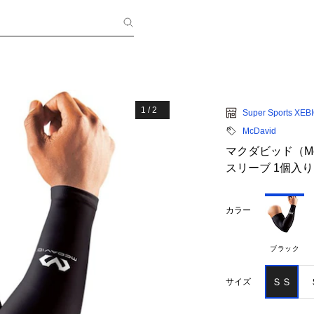
1
/
2
Super Sports XEB
McDavid
マクダビッド（Mc
スリーブ 1個入り 
カラー
ブラック
ＳＳ
サイズ