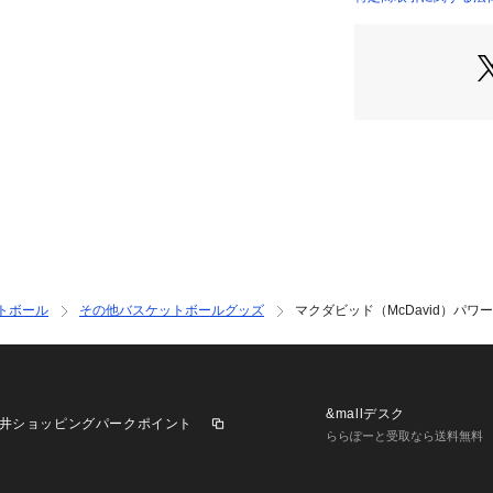
●hDcファブリッ
店）
ライにキープ。最
肉離れなどのトラ
●hDcテクノロジ
ル。汗を素早く吸
表面を常にドライ
洗濯による機能低
●hDcテクノロジ
発汗時に上昇する
エネルギー消費を
備。また、洗濯に
●UVカット99%
によるスタミナロ
トボール
その他バスケットボールグッズ
マクダビッド（McDavid）パワー
【商品の購入にあ
※一部商品におい
記と異なる場合が
※ブラウザやお使
&mallデスク
井ショッピングパークポイント
実際の商品の色味
ららぽーと受取なら送料無料
掲載の価格･製品の
て、予告なく変更