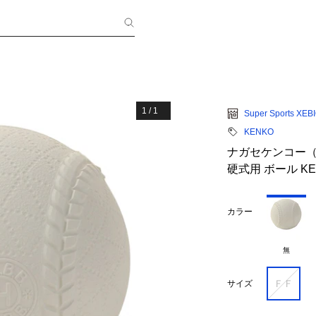
1
/
1
Super Sports XEB
KENKO
ナガセケンコー（N
硬式用 ボール KEN
カラー
無
ＦＦ
サイズ