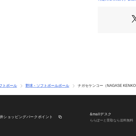
て、予告なく変更
店）
承ください。ナガセケ
ベースボール小物 ア
s メンズ めんず 男
の子 女の子 JR 
スポーツゼビオ ゼビオ 
フトボール
野球・ソフトボールボール
ナガセケンコー（NAGASE KENKO）
&mallデスク
井ショッピングパークポイント
ららぽーと受取なら送料無料