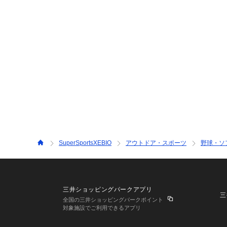
SuperSportsXEBIO
アウトドア・スポーツ
野球・ソ
三井ショッピングパークアプリ
三
全国の三井ショッピングパークポイント
対象施設でご利用できるアプリ