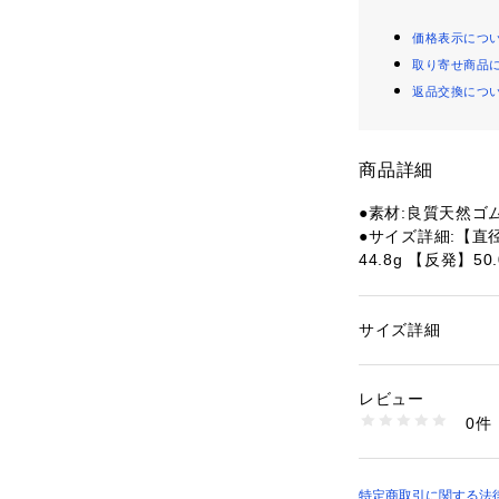
価格表示につ
取り寄せ商品
返品交換につ
商品詳細
●素材:良質天然ゴ
●サイズ詳細:【直径】
44.8g 【反発】5
●日本製
【商品の購入にあ
サイズ詳細
性別：
レディース
※弊社独自の採寸
カテゴリー：
アウト
球・ソフトボールボ
ため、多少の誤差
レビュー
※一部商品におい
0件
記と異なる場合が
商品番号：
15400000
10310964201 （
※ブラウザやお使
実際の商品の色味
掲載の価格･製品の
特定商取引に関する法律に基づ