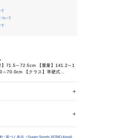
いて
について
いて
ム
71.5～72.5cm 【重量】141.2～1
0.0～70.0cm 【クラス】準硬式
たっての注意事項】
メンズ
･計量方法により計測を行っております
ドア・スポーツ
 ＞ 
野球・ソフトボール
 ＞ 
野
ール
が生じる場合があります。
て弊社カラー表記がメーカーカラー表
あります。
48301 
（モール）
ショップ）
いのモニター環境により、掲載画像と
が若干異なる場合があります。
パッケージ･デザイン･仕様につい
く表示（Super Sports XEBIO &mall