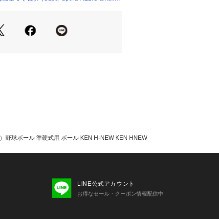
することがあります。あらかじめご了
ンコー ケンコー KENKO 野球小物 
クセサリー 野球ボール Men's Men
性 Junior ジュニア じゅにあ 子供 男
ケンコー ナガセケンコー SLSLスーパー
Super Sports XEBIO
野球ボール 準硬式用 ボール KEN H-NEW KEN HNEW
LINE公式アカウント
お得なセール・クーポン情報配信中