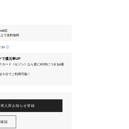
mall店
円以上で送料無料
2 pt
ドで還元率UP
カード《セゾン》なら更に¥100につき1pt還
短５分でご利用可能！
再入荷お知らせ登録
を確認