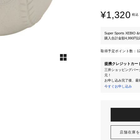
¥1,320
税込
Super Sports XEBIO &
購入合計金額4,990
取得予定ポイント数：
1
提携クレジットカー
三井ショッピングパーク
元！
お申し込み完了後、最
今すぐお申し込み
店舗在庫