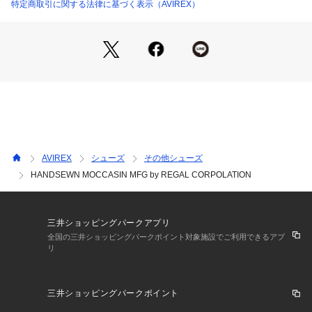
特定商取引に関する法律に基づく表示（AVIREX）
1975年にアメリカ空軍のコントラクターとして創業し、フラ
イトジャケットを供給した事でその認知度を飛躍的に高めた。
ミリタリーに起源を持つアヴィレックスは、機能的なデザイン
が醸し出す特有の美しさに支えられている。
その個性的な表情は、映画「インディー・ジョーンズ」「トッ
プガン」「メンフィスベル」などのスクリーンでも活躍し、喝
采を浴びた。
その無駄の無いデザイン、ノスタルジックな味わいは今なお世
界中の多くの人々から支持され続けている。
AVIREX
シューズ
その他シューズ
■お使いのパソコンのモニターによって、実物商品とカラーが
HANDSEWN MOCCASIN MFG by REGAL CORPOLATION
異なって 見える場合があります。誠に申し訳ございません
が、ご理解下さいます様お願いいたします。
■当ショップの在庫数は 直営店舗の商品も含まれています。在
庫数が日々変動する為、ご注文頂いた時点で在庫が完売になっ
三井ショッピングパークアプリ
ている場合がございます。
全国の三井ショッピングパークポイント対象施設でご利用できるアプ
リ
  ■サイズ表は、製品の生地や織りなどの特性により、多少の誤
差はございます。予めご了承ください。
■画像の商品はサンプルです。実際の商品では、仕様・加工等
三井ショッピングパークポイント
若干異なる場合がございます。