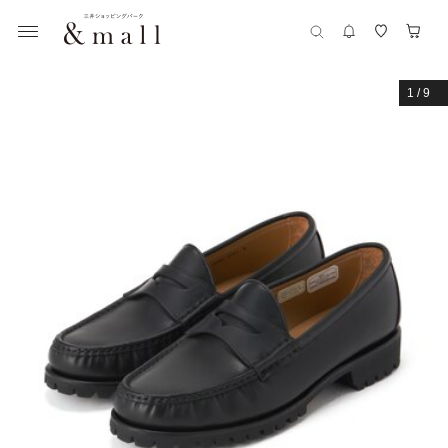
1
/
9