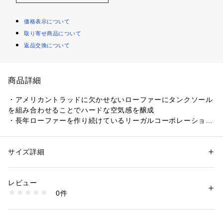
価格表示について
取り寄せ商品について
返品交換について
商品詳細
・アメリカントラッドに欠かせないローファーにタンクソール
を組み合わせることでハードな空気感を醸成
・長年ローファーを作り続けているリーガルコーポレーション
製で高品質
・熟練した職人が手作業で一針ずつ縫い上げたハンドソーンモ
カシン 包み込まれるような履き心地
サイズ詳細
性別：
メンズ
・アッパーはオイル分を含んだ1.6mmの肉厚な牛革で、経年変
カテゴリー：
シューズ
 ＞ 
その他シューズ
素材：（表地）牛革
化を楽しめる仕様
生産国：タイ製
レビュー
・ソールはヴィブラム（Vibram）の＃132、ボリュームがあり
洗濯：-
0件
グリップ力も高いが屈曲性も良く足に馴染みやすい
※詳しい洗濯方法については、商品の品質表示タグをご覧ください
商品番号：
1531400005957 
（モール）
7835990206 （ショップ）
【AVIREX/アヴィレックス】