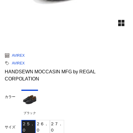
AVIREX
AVIREX
HANDSEWN MOCCASIN MFG by REGAL
CORPOLATION
カラー
ブラック
２５．
２６．
２７．
サイズ
０
０
０