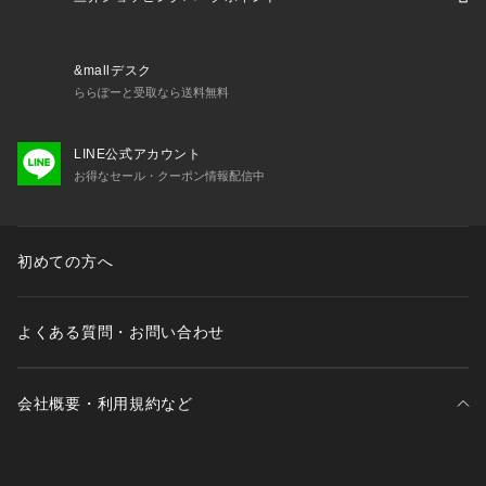
クラシカルでありながらもどんなシーンでも色褪せないAVIRE
X VARSITYのウェアは、性別や国籍を問わず、アメリカンヒー
ローの精神を信じるすべての人たちに今も支持され続けてい
&mallデスク
る。
ららぽーと受取なら送料無料
LINE公式アカウント
お得なセール・クーポン情報配信中
初めての方へ
よくある質問・お問い合わせ
会社概要・利用規約など
三井不動産が展開する商業施設一覧