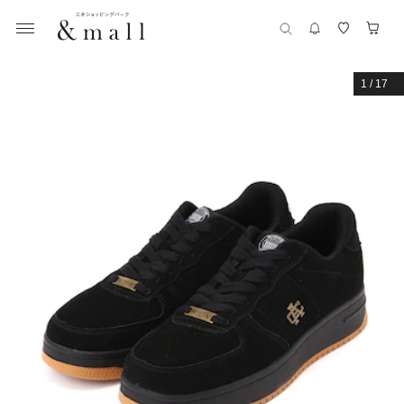
1
/
17