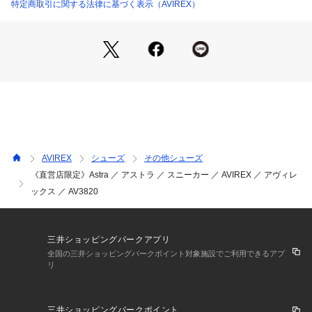
特定商取引に関する法律に基づく表示（AVIREX）
商品番号：
1531400005281 
（モール）
7834990215 （ショップ）
・ローカットにしたことにより、スタイリッシュさを表現
・AVIREXならではの本革(牛革)使用し、高級感と重厚感を演
出
・アウトソールはラバーソールで滑りづらく耐摩耗性に優れて
おり、機能性も抜群
・ベーシックなカラーリングでタウンユースできるオシャレな
1足
AVIREX
シューズ
その他シューズ
《直営店限定》Astra ／ アストラ ／ スニーカー ／ AVIREX ／ アヴィレ
【AVIREX/アヴィレックス】1975年にアメリカ空軍のコント
ックス ／ AV3820
ラクターとして創業し、フライトジャケットを供給した事でそ
の認知度を飛躍的に高めたAVIREXは、1985年、デザインへの
不屈の精神でスポーツカジュアルにも進出した。
三井ショッピングパークアプリ
AVIREX VARSITYは、"古き良きアメリカ"をテーマにしたスポ
全国の三井ショッピングパークポイント対象施設でご利用できるアプ
ーツラインで、アヴィレックスならではのカラーリングと独創
リ
的なグラフィックデザインがHIPHOPシーンを中心とした人気
アーティストやスポーツ選手に好んで着用され、米国の若者の
ステータスブランドへと拡大した。
三井ショッピングパークポイント