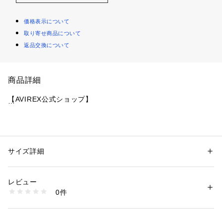
価格表示について
取り寄せ商品について
返品交換について
商品詳細
【AVIREX公式ショップ】
商品名：《直営店限定》Astra
《商品詳細》
サイズ詳細
性別：
メンズ
カテゴリー：
シューズ
 ＞ 
その他シューズ
素材：ブラックホワイトブラウン:（表生地）牛革（裏生地）ナイロン 10
・ミリタリー、ストリートなど、どんなジャンルにもコーディ
0%
レビュー
ネートできる アヴィレックスのスニーカー
ネイビー:-
0件
生産国：ブラック ホワイト ブラウン:中国製
ネイビー:-
・ロゴがポイントになったデザインと、足元にしっかりとした
洗濯：-
存在感がでるようなボリュームが特徴
※詳しい洗濯方法については、商品の品質表示タグをご覧ください