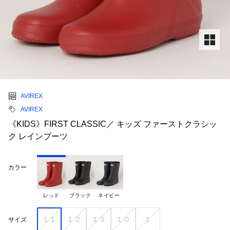
AVIREX
AVIREX
《KIDS》FIRST CLASSIC／ キッズ ファーストクラシッ
ク レインブーツ
カラー
レッド
ブラック
ネイビー
１１
１２
１３
１０
１
サイズ