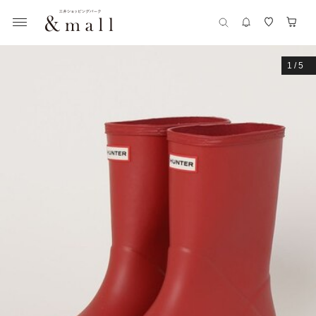
1
/
5