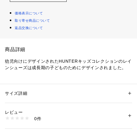
価格表示について
取り寄せ商品について
返品交換について
商品詳細
幼児向けにデザインされたHUNTERキッズコレクションのレイ
ンシューズは成長期の子どものためにデザインされました。
平らなソールを丸みを帯びた足型によって、歩きやすい形状
で、筒の部分に余裕があるため着脱しやすい設計になっていま
す。
サイズ詳細
性別：
キッズ・ベビー
カテゴリー：
シューズ
 ＞ 
その他シューズ
素材：（表生地）ゴム底（裏生地）ポリエステル 100%
生産国：中国製
レビュー
洗濯：-
0件
※付属品：保管箱/箱の特性上、輸送中に多少破損する場合がご
※詳しい洗濯方法については、商品の品質表示タグをご覧ください
商品番号：
1531400005046 
（モール）
ざいます。予めご了承お願いいたします。
7832990921 （ショップ）