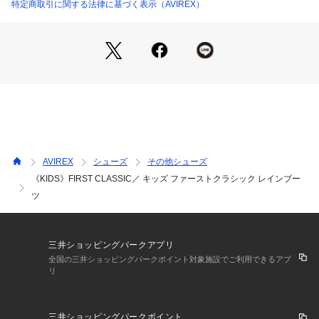
特定商取引に関する法律に基づく表示（AVIREX）
 【HUNTER / ハンター】
1856年に設立した英国王室御用達のラバーブーツブランド。
天然ゴムを使用し職人の手によって生産されている正統派ラバ
ーブーツは、脚の形にフィットしたデザインと抜群の履き心地
が特徴。
ファッショナブルなレインアイテムとして、ガーデニング用の
AVIREX
シューズ
その他シューズ
こだわりの本格派ブーツとして、幅広い層から支持を得ていま
《KIDS》FIRST CLASSIC／ キッズ ファーストクラシック レインブー
す。
ツ
三井ショッピングパークアプリ
全国の三井ショッピングパークポイント対象施設でご利用できるアプ
リ
三井ショッピングパークポイント