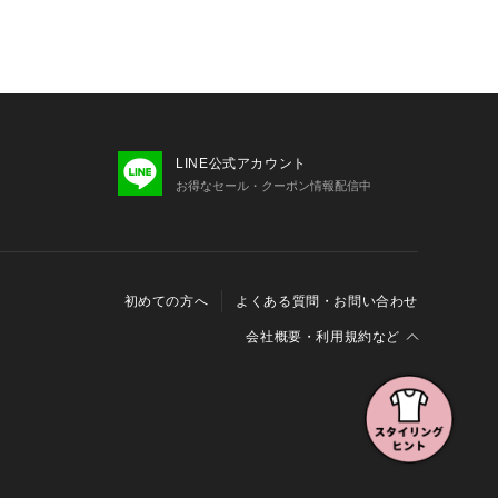
お届け予定時期が前後する場合もござ
ご了承下さい。
や撮影環境により色味が異なる場合が
い色味はスタジオ画像の色味をご参照
、アウトレット店舗での取り扱いにな
LINE公式アカウント
へお問い合わせの際はアウトレット店
お得なセール・クーポン情報配信中
す。プロパー店舗での取り扱いはござ
了承ください。
でアイテム情報をゲット◆ 
をお気に入り登録して、あなただけの
初めての方へ
よくある質問・お問い合わせ
を作成！
をゲットして、お買い物をよりお楽し
会社概要・利用規約など
会社概要
利用規約
特定商取引に関する法律に基づく表示
報の外部送信について
Cookieおよびアクセスログについて
:80 W:59 H:85 着用サイズ:FREE
三井不動産グループ ソーシャルメディアガイドライン