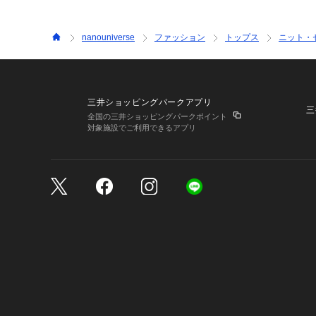
nanouniverse
ファッション
トップス
ニット・
三井ショッピングパークアプリ
三
全国の三井ショッピングパークポイント
対象施設でご利用できるアプリ
三井不動産が展開する商
サイトのご利用上の注