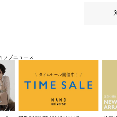
・編地の切り替え
け感を演出
・肩まわりの華奢
を持たせたデザイ
■素材
・さらっとした清
・上品な微光沢が
・シャリ感のある
・胸元の編地切り
印象に
のショップニュース
・手洗いに対応し
■カラー展開
・ほのかな透け感
・軽やかで明るい
・シアー素材と相
■コーディネート
・テーパードパン
勤スタイルに
・デニムやワイド