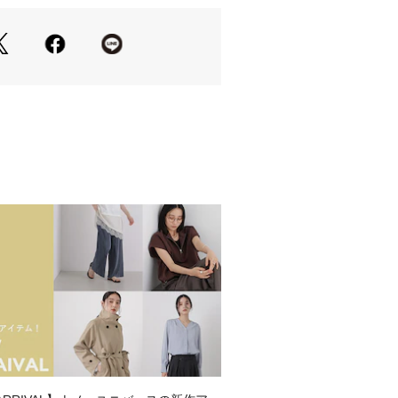
による程よい透け感が、女性らしい抜
見せ効果が期待できる、肩先にやや幅
ン
涼感が魅力のサマーニット素材
きれいめな雰囲気を演出
肌触りで、汗ばむ季節も快適
替え上は程よいシアー感で、軽やかな
たウォッシャブル素材
がセンシュアルなブラック
印象のライトベージュ
まって涼やかな印象のブルー
ツやスラックスと合わせて、上品な通
パンツと合わせて、大人の抜け感カジ