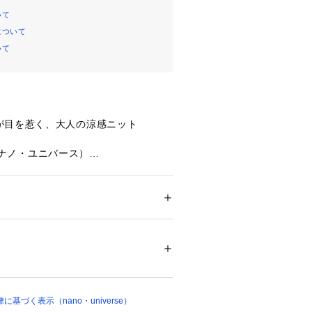
いて
について
いて
が目を惹く、大人の涼感ニット
se（ナノ・ユニバース）
替えが上品な抜け感を演出する、ノー
ット。程よい透け感とさりげない微光
象を引き立て、1枚でもインナー使い
ション
 ＞ 
トップス
 ＞ 
ニット・セーター
00%
ザイン。清涼感のあるさらりとした肌
節も快適に着られる一枚です。
アイロン110℃ ドライ弱い タンブル乾燥× 平
弱い
ついては、商品の品質表示タグをご覧くださ
り替えが目を惹く、上品なノースリー
21285 
（モール）
基づく表示（nano・universe）
ョップ）