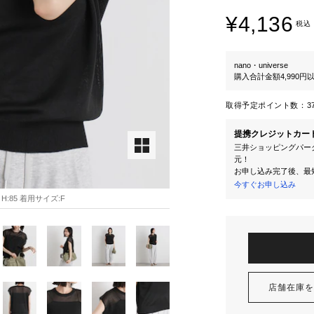
¥4,136
税込
nano・universe
購入合計金額4,990
取得予定ポイント数：
3
提携クレジットカー
三井ショッピングパーク
元！
お申し込み完了後、最
今すぐお申し込み
H:85 着用サイズ:F
店舗在庫