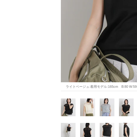
ライトベージュ:着用モデル:165cm　B:80 W:59 