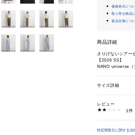
価格表示につ
取り寄せ商品
返品交換につ
商品詳細
さりげないシアー
【2026 SS】
NANO univer
胸元のシアー切り
スリーブサマーニ
サイズ詳細
性別：
レディース
沢が女性らしい印
カテゴリー：
ファッ
素材：ポリエステル 1
でも着映えするデ
生産国：中国製
レビュー
触りで、汗ばむ季
洗濯：手洗い 漂白× 
1件
干し ウェット非常に
※詳しい洗濯方法に
■デザイン
い
・胸元のシアー切
商品番号：
15307000
ブニット
特定商取引に関する法律に
6736122331 （シ