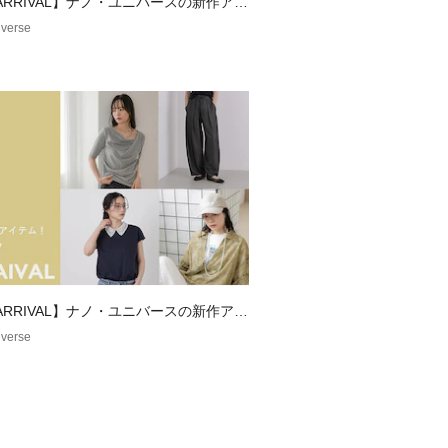
 ARRIVAL】ナノ・ユニバースの新作アイ
verse
ーディガンのインナーとして、きれい
おすすめ
32　ラグランスリーブ半袖シャイニーニッ
拾いにくい、程よくゆとりがありつ
サイズ感
ください。単独洗いをして下さい。蛍
いない洗剤を使用して下さい。濡れた
 ARRIVAL】ナノ・ユニバースの新作アイ
時間の浸漬はしないで下さい。洗濯後
verse
に干してください。あて布を使用して
けに、ご注意下さい。
影、採寸を行う為、実際にお届けする
ズが異なる場合がございます。予約時