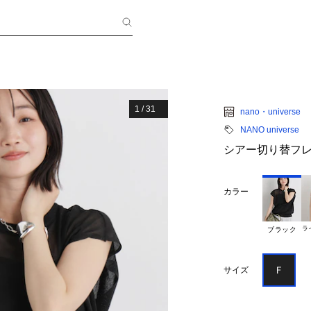
1
/
31
nano・universe
NANO universe
シアー切り替フ
カラー
ラ
ブラック
Ｆ
サイズ