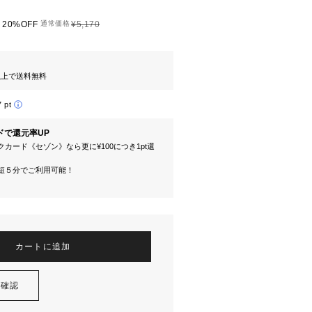
20%OFF
通常価格
¥5,170
円以上で送料無料
7 pt
ドで還元率UP
カード《セゾン》なら更に¥100につき1pt還
短５分でご利用可能！
カートに追加
を確認