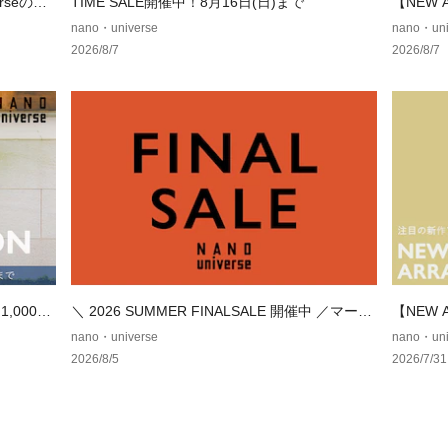
erseの別
TIME SALE開催中！8月16日(日)まで
【NEW
ュアルに
テム
nano・universe
nano・uni
・ジャケットやカ
2026/8/7
2026/8/7
めレイヤードにも
■シリーズ
・67361223
トトップス
■サイズ感
・ボディラインを
つ、すっきりした
■取扱方法
ネットを使用して
光増白剤が入って
,000円
＼ 2026 SUMMER FINALSALE 開催中 ／マーク
【NEW
ままの放置や、長
ダウンでお得にゲット！
テム
nano・universe
nano・uni
は形を整えて直ち
2026/8/5
2026/7/31
ください。引っか
※サンプルにて撮
商品と仕様やサイ