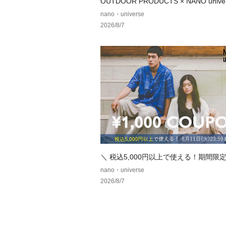
OUTDOOR PRODUCTS × NANO univ
注アイテムをご紹介！
nano・universe
2026/8/7
＼ 税込5,000円以上で使える！期間限定1
クーポン ／
nano・universe
2026/8/7