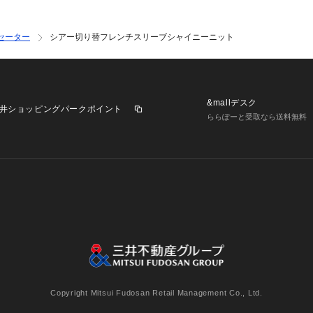
は生産の都合上、
いますので、予め
※光の当たり具合
セーター
シアー切り替フレンチスリーブシャイニーニット
ございます。正し
ください。
※こちらの商品は
&mallデスク
ります。直接店舗
井ショッピングパークポイント
ららぽーと受取なら送料無料
舗へお願い致しま
いませんので、ご
◆お気に入り登録
気になるアイテム
欲しいものリスト
いち早く特典情報
みください。
業施設一覧
三井不動産が展開する商業施設への出店をご検討の方へ
意
個人情報保護方針
個人情報の取り扱いについて
利用者情
model: 165cm B
Copyright Mitsui Fudosan Retail Management Co., Ltd.