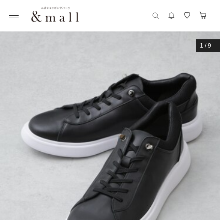
1
/
9