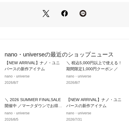
・カジュアルにもキレイめにも合わせやすいシンプルなデザイ
ン
・紐先をチップに止めた脱ぎ履きのしやすい1足
■素材
・牛革を使用
・伸縮性のあるゴム紐で足にしっかりとフィット
・軽量のソールを使用した歩きやすい構造
・BMZ社のカップソールを採用
nano・universeの最近のショップニュース
■カラー展開
【NEW ARRIVAL】ナノ・ユニ
＼ 税込5,000円以上で使える！
・スタイリングを選ばないホワイトとブラックの2色展開
バースの新作アイテム
期間限定1,000円クーポン ／
nano・universe
nano・universe
■コーディネート
2026/8/7
2026/8/7
・キレイめなセットアップと合わせたスタイルがおすすめ
・デニムなどカジュアルなシーンにも活躍
＼ 2026 SUMMER FINALSALE
【NEW ARRIVAL】ナノ・ユニ
■取扱方法
開催中 ／マークダウンでお得に
バースの新作アイテム
こちらの商品は水や雨に濡れたり、汗による湿気、乾燥状態で
ゲット！
nano・universe
nano・universe
の摩擦により、薄い色の衣服などに色移りする可能性がござい
2026/8/5
2026/7/31
ます。予めご了承いただき、ご使用の際にはご注意くださいま
すようお願い致します。