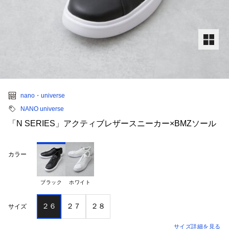
nano・universe
NANO universe
「N SERIES」アクティブレザースニーカー×BMZソール
カラー
ブラック
ホワイト
２６
２７
２８
サイズ
サイズ詳細を見る