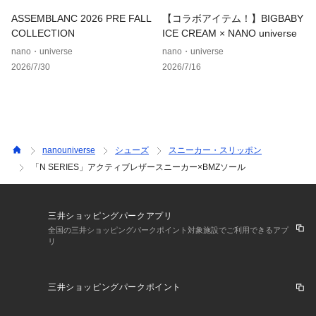
ASSEMBLANC 2026 PRE FALL
【コラボアイテム！】BIGBABY
※サンプルにて撮影、採寸を行う為、実際にお届けする商品と
COLLECTION
ICE CREAM × NANO universe
仕様やサイズが異なる場合がございます。予約時は生産の都合
nano・universe
nano・universe
上、お届け予定時期が前後する場合もございますので、予めご
2026/7/30
2026/7/16
了承下さい。
※光の当たり具合や撮影環境により色味が異なる場合がござい
ます。正しい色味はスタジオ画像の色味をご参照ください。
◆お気に入り登録でアイテム情報をゲット◆
気になるアイテムをお気に入り登録して、あなただけの欲しい
nanouniverse
シューズ
スニーカー・スリッポン
ものリストを作成！
「N SERIES」アクティブレザースニーカー×BMZソール
いち早く特典情報をゲットして、お買い物をよりお楽しみくだ
さい。
三井ショッピングパークアプリ
全国の三井ショッピングパークポイント対象施設でご利用できるアプ
リ
三井ショッピングパークポイント