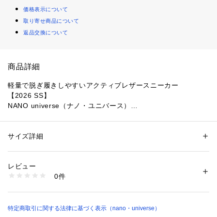
価格表示について
取り寄せ商品について
返品交換について
商品詳細
軽量で脱ぎ履きしやすいアクティブレザースニーカー
【2026 SS】
NANO universe（ナノ・ユニバース）
◆履くだけで理想的な「姿勢」と軽快な「動き」を叶える逸品
◆
サイズ詳細
性別：
メンズ
カテゴリー：
シューズ
 ＞ 
スニーカー・スリッポン
素材：（甲皮の使用材）牛革 ポリエステル（底材の種類）合成底
靴紐部分にゴム紐を用いて紐先がチップで止まる仕様になっ
生産国：中国製
レビュー
た、ベロを持ち上げるだけで簡単に脱ぎ履きできるレザースニ
洗濯：-
0件
ーカー。キレイめスタイルからカジュアルなシーンまで幅広く
※詳しい洗濯方法については、商品の品質表示タグをご覧ください
商品番号：
1530700021270 
（モール）
合わせていただける1足です。
6686134201 （ショップ）
■デザイン
特定商取引に関する法律に基づく表示（nano・universe）