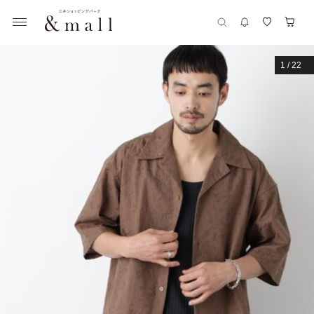
1
/
22