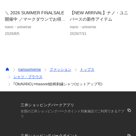
・6686121224　「OtoNANO」×masoretアイレット刺繍シャ
ツ
＼ 2026 SUMMER FINALSALE
【NEW ARRIVAL】ナノ・ユニ
・6686128203　「OtoNANO」×masoret 総柄刺繍ショート
開催中 ／マークダウンでお得に
バースの新作アイテム
パンツ
ゲット！
nano・universe
nano・universe
2026/8/5
2026/7/31
「OtoNANO」
大人になると、流行より「基準」が欲しくなる。似合う形、余
白の取り方、少しの知性。洋服は選択の質で大人っぽさが決ま
る。
「OtoNANO」は、日常の装いを整え、静かな自信を持つこと
ができる「大人のガイド服」。
nanouniverse
ファッション
トップス
シャツ・ブラウス
■サイズ感
｢OtoNANO｣×masoret総柄刺繍シャツ(セットアップ可)
・「OtoNANO」シリーズのワイドシャツと同じゆったり目の
サイズ感
【推奨サイズ】
三井ショッピングパークアプリ
Sサイズ: 163-170cm
全国の三井ショッピングパークポイント対象施設でご利用できるアプ
リ
Mサイズ: 168-175cm
Lサイズ: 173-180cm
XLサイズ: 175-182cm
三井ショッピングパークポイント