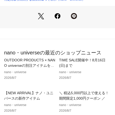
■デザイン
・総柄刺繍を配置した半袖シャツ
・サマになるエスニックな総柄刺繍を表現
・盛夏シーズンに活躍する目を惹く1着
・清涼感を演出するオープンカラー
・ワントーンで仕上げたシンプルデザイン
■素材
・コットンと麻をブレンドした素材を採用
nano・universeの最近のショップニュース
・洗濯機使用可
OUTDOOR PRODUCTS × NAN
TIME SALE開催中！8月16日
■カラー展開
O universeの別注アイテムをご
(日)まで
・ワントーンでまとめた、ブラックとカーキの2色展開
紹介！
nano・universe
nano・universe
2026/8/7
2026/8/7
■コーディネート
・「OtoNANO」シリーズに合わせる、シンプルコーディネー
トがおすすめ
【NEW ARRIVAL】ナノ・ユニ
＼ 税込5,000円以上で使える！
バースの新作アイテム
期間限定1,000円クーポン ／
■シリーズ
nano・universe
nano・universe
・6686127229　「OtoNANO」×masoret側章パンツ
2026/8/7
2026/8/7
・6686121223　「OtoNANO」×masoret刺繍シャツ