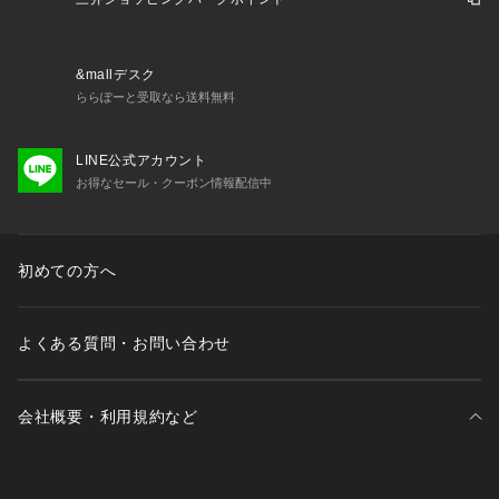
※標準体型を基にした目安でございます。
予めご理解、ご了承の上お買い求めください。
※該当の無いサイズも記載しておりますので、展開サイズをご
参考ください。
&mallデスク
ららぽーと受取なら送料無料
■取扱方法
蛍光増白剤が入っていない洗剤を使用して下さい。色物（特に
LINE公式アカウント
濃色）と白物・淡色物は分けて洗ってください。ネットを使用
お得なセール・クーポン情報配信中
してください。柔軟剤は使用しないでください。洗濯後は形を
整えて直ちに干してください。引っかけに、ご注意下さい。
※サンプルにて撮影、採寸を行う為、実際にお届けする商品と
初めての方へ
仕様やサイズが異なる場合がございます。予約時は生産の都合
上、お届け予定時期が前後する場合もございますので、予めご
了承下さい。
よくある質問・お問い合わせ
※光の当たり具合や撮影環境により色味が異なる場合がござい
ます。正しい色味はスタジオ画像の色味をご参照ください。
会社概要・利用規約など
◆お気に入り登録でアイテム情報をゲット◆ 
気になるアイテムをお気に入り登録して、あなただけの欲しい
ものリストを作成！
三井不動産が展開する商業施設一覧
いち早く特典情報をゲットして、お買い物をより