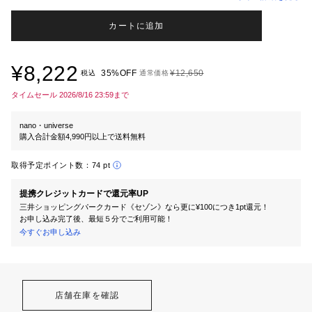
カートに追加
¥8,222
35%OFF
¥12,650
税込
通常価格
タイムセール 2026/8/16 23:59まで
nano・universe
購入合計金額4,990円以上で送料無料
取得予定ポイント数：
74 pt
提携クレジットカードで還元率UP
三井ショッピングパークカード《セゾン》なら更に¥100につき1pt還元！
お申し込み完了後、最短５分でご利用可能！
今すぐお申し込み
店舗在庫を確認