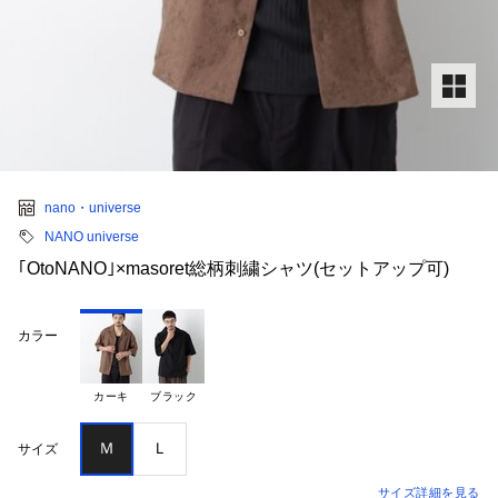
nano・universe
NANO universe
｢OtoNANO｣×masoret総柄刺繍シャツ(セットアップ可)
カラー
カーキ
ブラック
Ｍ
Ｌ
サイズ
サイズ詳細を見る