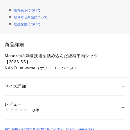
価格表示について
取り寄せ商品について
返品交換について
商品詳細
Masoretの刺繍技術を詰め込んだ総柄半袖シャツ
【2026 SS】
NANO universe（ナノ・ユニバース）
◆「これさえあれば」を体現した、大人のガイド服◆
サイズ詳細
性別：
メンズ
ナノユニバースの人気定番シリーズから、エスニックなアイテ
カテゴリー：
ファッション
 ＞ 
トップス
 ＞ 
シャツ・ブラウス
素材：（本体）コットン 100%（ししゅう部分）ポリエステル 100%
ムが仲間入り。Masoret(マソレット)は、ヘブライ語由来の言
生産国：中国製
レビュー
葉で、主に「伝統」「伝承」「慣習」「言い伝え」を意味し、
洗濯：30℃非常に弱い 漂白× アイロン× ドライ弱い タンブル乾燥× 吊り
0件
新たにブランディングされました。そんな「masoret」の持つ
干し ウェット非常に弱い
※詳しい洗濯方法については、商品の品質表示タグをご覧ください
伝統的なイメージで作られた刺繍の技術で「OtoNANO」商品
商品番号：
1530700021242 
（モール）
をラインナップ。
6686121222 （ショップ）
特定商取引に関する法律に基づく表示（nano・universe）