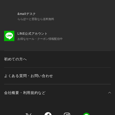
Mサイズ: 158-162cm
※標準体型を基にした目安でございます。予めご理解、ご了承
&mallデスク
の上お買い求めください。
ららぽーと受取なら送料無料
※該当の無いサイズも記載しておりますので、展開サイズをご
参考ください。
LINE公式アカウント
■取扱方法
お得なセール・クーポン情報配信中
裏返してネットに入れてください。形をととのえてから干して
下さい。附属部分には、アイロンを当てないで下さい。
※サンプルにて撮影、採寸を行う為、実際にお届けする商品と
初めての方へ
仕様やサイズが異なる場合がございます。予約時は生産の都合
上、お届け予定時期が前後する場合もございますので、予めご
了承下さい。
よくある質問・お問い合わせ
※光の当たり具合や撮影環境により色味が異なる場合がござい
ます。正しい色味はスタジオ画像の色味をご参照ください。
会社概要・利用規約など
◆お気に入り登録でアイテム情報をゲット◆ 
気になるアイテムをお気に入り登録して、あなただけの欲しい
ものリストを作成！
三井不動産が展開する商業施設一覧
いち早く特典情報をゲットして、お買い物をよりお楽しみくだ