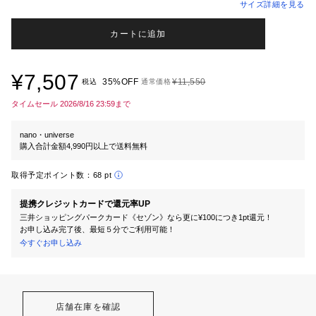
サイズ詳細を見る
カートに追加
¥7,507
35%OFF
¥11,550
税込
通常価格
タイムセール 2026/8/16 23:59まで
nano・universe
購入合計金額4,990円以上で送料無料
取得予定ポイント数：
68 pt
提携クレジットカードで還元率UP
三井ショッピングパークカード《セゾン》なら更に¥100につき1pt還元！
お申し込み完了後、最短５分でご利用可能！
今すぐお申し込み
店舗在庫を確認