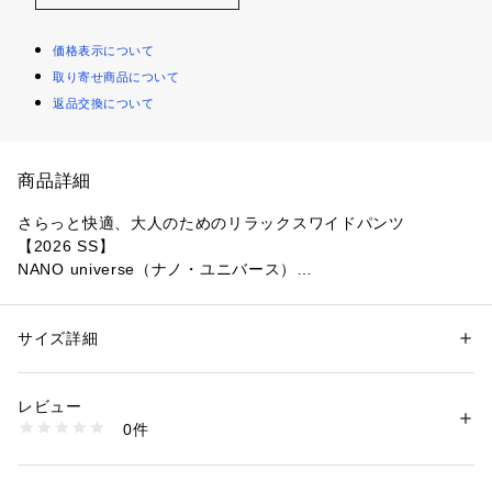
価格表示について
取り寄せ商品について
返品交換について
商品詳細
さらっと快適、大人のためのリラックスワイドパンツ
【2026 SS】 
NANO universe（ナノ・ユニバース）
毎年人気のオフィスカジュアルセットアップメランジドライシ
リーズ。さらっとしたリネンライクな軽い素材感に、揺られる
サイズ詳細
性別：
レディース
ようなたっぷりしたシルエットがポイントのワイドパンツ。オ
カテゴリー：
ファッション
 ＞ 
パンツ
 ＞ 
ロングパンツ
素材：（表地）ポリエステル 100%（裏地）ポリエステル 100%
フィスにもカジュアルスタイルにも取り入れやすい、汎用性の
生産国：中国製
レビュー
高さが魅力のアイテムです。
洗濯：30℃非常に弱い 漂白× アイロン110℃ ドライ弱い タンブル乾燥× 
0件
吊り干し ウェット非常に弱い
※詳しい洗濯方法については、商品の品質表示タグをご覧ください
■デザイン
商品番号：
1530700020951 
（モール）
・今季はややカーブラインをつけた、丸みのある2タックワイ
6696127305 （ショップ）