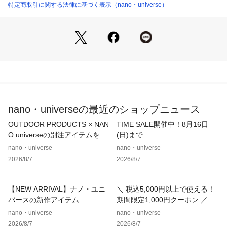
ドシルエットにアップデート
特定商取引に関する法律に基づく表示（nano・universe）
・トップスインも決まりやすい厚みのあるウエストデザイン
・ウエスト内側ボタンでサイズ調整が可能
・ベルト内側ゴム仕様で快適なフィット感
■素材
・ポリエステルでありながら、麻ライクなメランジ調の色合い
が特徴の素材
・洗濯機使用可
nano・universeの最近のショップニュース
【メランジドライ】
イージーケアで扱いやすく、ドライタッチでさらっとした肌触
OUTDOOR PRODUCTS × NAN
TIME SALE開催中！8月16日
りが夏に最適な機能性素材です。
O universeの別注アイテムをご
(日)まで
・しわになりにくい
紹介！
nano・universe
nano・universe
・ノンアイロン
2026/8/7
2026/8/7
・マシンウォッシャブル
・クイックドライ
・ナチュラルストレッチ
【NEW ARRIVAL】ナノ・ユニ
＼ 税込5,000円以上で使える！
バースの新作アイテム
期間限定1,000円クーポン ／
■カラー展開
nano・universe
nano・universe
・ベーシックで取り入れやすいライトベージュ
2026/8/7
2026/8/7
・メランジ調の奥行きのある色合いが魅力のD.ブラウン