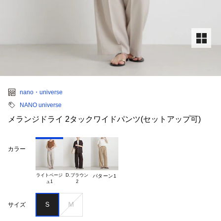
nano・universe
NANO universe
メランジドライ 2タックワイドパンツ(セットアップ可)
カラー
ライトベージ

D.ブラウン

パターン1
Ｓ
Ｍ
サイズ