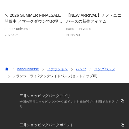
・優しい印象のベージュにストライプできちんと感をプラスし
たパターン1
＼ 2026 SUMMER FINALSALE
【NEW ARRIVAL】ナノ・ユニ
開催中 ／マークダウンでお得に
バースの新作アイテム
■コーディネート
ゲット！
nano・universe
nano・universe
・Tシャツやブラウスと合わせれば、程よくリラックス感のあ
2026/8/5
2026/7/31
る大人カジュアルスタイルにも◎
・同素材のジャケットと合わせたセットアップスタイルで、き
れいめなオフィスコーデに
・同素材のシャツやワンピースと同系色で合わせたコーディネ
ートも素敵
nanouniverse
ファッション
パンツ
ロングパンツ
■シリーズ
メランジドライ 2タックワイドパンツ(セットアップ可)
・6696116306　メランジドライ ハーフスリーブシングルジャ
ケット(セットアップ可)
・6696121301　メランジドライ ポケットシャツ(セットアッ
三井ショッピングパークアプリ
プ可)
全国の三井ショッピングパークポイント対象施設でご利用できるアプ
・6696119302　メランジドライ ベルト付きワンピース(セッ
リ
トアップ可)
【推奨サイズ】
三井ショッピングパークポイント
Sサイズ: 154-158cm