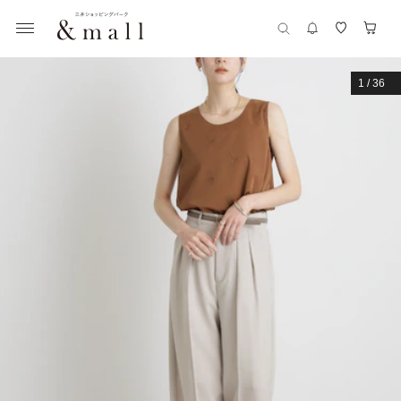
1
/
36