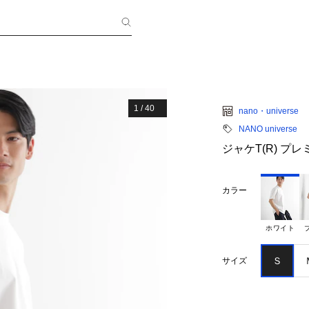
1
/
40
nano・universe
NANO universe
ジャケT(R) プ
カラー
ホワイト
Ｓ
サイズ