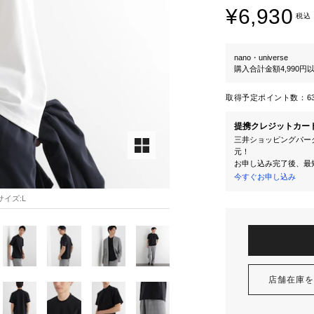
¥6,930
税込
nano・universe
購入合計金額4,990
取得予定ポイント数：
6
提携クレジットカー
三井ショッピングパーク
元！
お申し込み完了後、最
今すぐお申し込み
用サイズ:L
店舗在庫