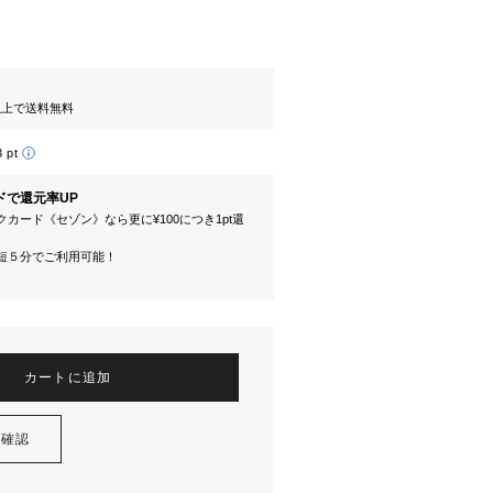
円以上で送料無料
3 pt
ドで還元率UP
カード《セゾン》なら更に¥100につき1pt還
短５分でご利用可能！
カートに追加
を確認