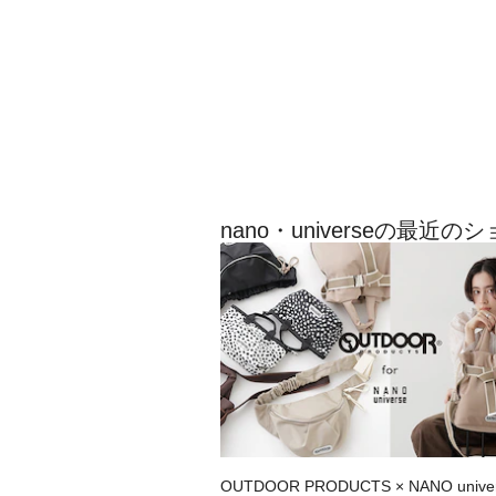
nano・universeの最近
OUTDOOR PRODUCTS × NANO univ