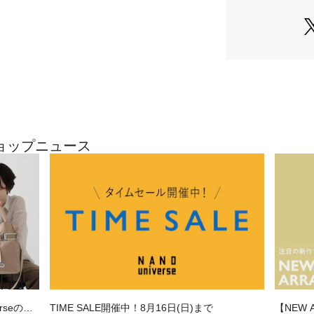
■デザイン
・後ろ襟にかけて
イン
・ジャケットの襟
クバランス
・ネームストラッ
仕様
・ビジネスからち
たシンプルデザイ
・ジャケットやボ
のショップニュース
■素材
・68番手の超長綿
重編地)素材
・一枚でも透けに
なるアイテム
・毛羽立ちが少な
・シルケット加工
のある艶を演出
・洗濯機使用可
erseの別
TIME SALE開催中！8月16日(日)まで
【NEW