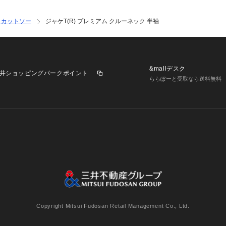
ズをご参考くださ
・カットソー
ジャケT(R) プレミアム クルーネック 半袖
■取扱方法
蛍光増白剤が入っ
してネットに入れ
に干してください
&mallデスク
品は素材の特性上
井ショッピングパークポイント
ららぽーと受取なら送料無料
行が生じることが
了承ください。プ
さい。摩擦により
立ちが発生したり
ると、白化や毛羽
さい。こちらの商
気、乾燥状態での
りする可能性がご
業施設一覧
三井不動産が展開する商業施設への出店をご検討の方へ
用の際にはご注意
意
個人情報保護方針
個人情報の取り扱いについて
利用者情
※サンプルにて撮
商品と仕様やサイ
Copyright Mitsui Fudosan Retail Management Co., Ltd.
は生産の都合上、
いますので、予め