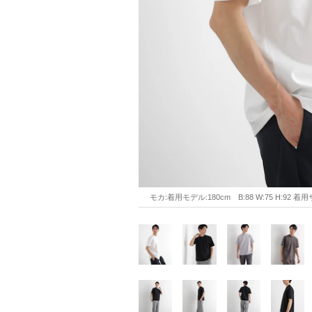
モカ:着用モデル:180cm　B:88 W:75 H:92 着