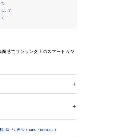
いて
について
いて
表面感でワンランク上のスマートカジ
se（ナノ・ユニバース）
れを気にしない日々に◆
Tプレミアムが新色を追加して今シーズ
ション
 ＞ 
トップス
 ＞ 
Tシャツ・カットソー
%
 漂白× アイロン150℃ ドライ× タンブル乾
にマッチしたジャケット専用Tシャ
ット非常に弱い
ついては、商品の品質表示タグをご覧くださ
用の為に計算されたネックデザインや
ジネスシーンにおいて抜群のパフォー
20819 
（モール）
アイテムです。
基づく表示（nano・universe）
ョップ）