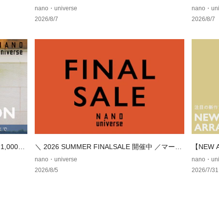
■カラー展開
テム
nano・universe
nano・uni
・定番のホワイト
2026/8/7
2026/8/7
・ジャケットスタ
L.グレー
■コーディネート
・ジャケットやス
■シリーズ
・6686124230
■サイズ感
・インナーとして
【推奨サイズ】
,000円
＼ 2026 SUMMER FINALSALE 開催中 ／マーク
【NEW
Sサイズ: 163-170
ダウンでお得にゲット！
テム
nano・universe
nano・uni
Mサイズ: 168-175
2026/8/5
2026/7/31
Lサイズ: 173-180
XLサイズ: 175-18
※標準体型を基に
予めご理解、ご了
※該当の無いサイ