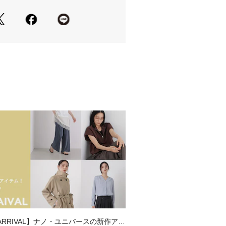
リブを高く設定したクルーネックデザ
裏に皮脂汚れがつきにくい絶妙なネッ
プを下げた時にも素肌に当たりにくい
ょっとしたフォーマルシーンに対応し
ン
トムスのカラーを選ばない無地仕様
を使用した、ハイゲージWフェイス(二
くく、ジャケットを脱いだ際もサマに
く肌に優しい着心地を提供
を施すことで、シルクのような高級感
 ARRIVAL】ナノ・ユニバースの新作アイ