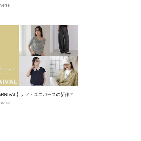
verse
とブラック
イルに抜け感を演出する新色のモカと
ーツのインナーとして最適◎
　ジャケT(Ｒ) プレミアム Vネック 半袖
活躍するスタンダードシルエット
 ARRIVAL】ナノ・ユニバースの新作アイ
cm
verse
cm
cm
2cm
した目安でございます。
承の上お買い求めください。
ズも記載しておりますので、展開サイ