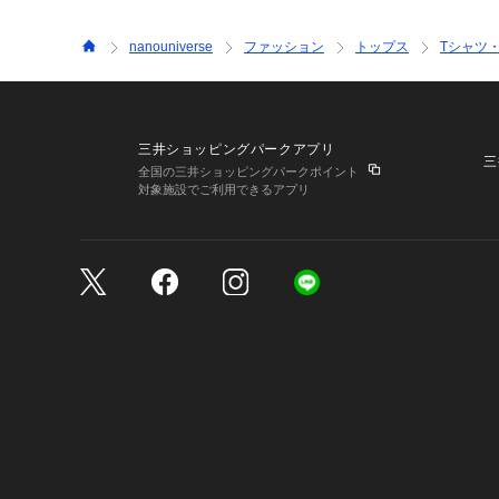
nanouniverse
ファッション
トップス
Tシャツ
三井ショッピングパークアプリ
三
全国の三井ショッピングパークポイント
対象施設でご利用できるアプリ
三井不動産が展開する商
サイトのご利用上の注