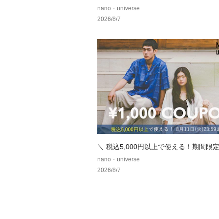
注アイテムをご紹介！
nano・universe
2026/8/7
＼ 税込5,000円以上で使える！期間限定1
クーポン ／
nano・universe
2026/8/7