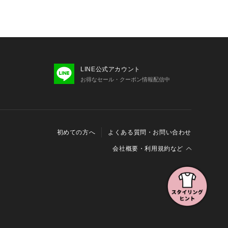
い。
ていない洗剤を使用して下さい。裏返
てください。洗濯後は形を整えて直ち
。あて布を使用してください。この商
LINE公式アカウント
、洗濯やクリーニングにより伸縮や斜
お得なセール・クーポン情報配信中
ありますが、素材の特徴として予めご
リント部分にアイロンを当てないで下
、素材表面が白っぽくなったり、毛羽
します。強く擦ったりつまみ洗いをす
立つことがあります。予めご了承くだ
初めての方へ
よくある質問・お問い合わせ
品は水や雨に濡れたり、汗による湿
摩擦により、薄い色の衣服などに色移
会社概要・利用規約など
ざいます。予めご了承いただき、ご使
会社概要
利用規約
特定商取引に関する法律に基づく表示
くださいますようお願い致します。
報の外部送信について
Cookieおよびアクセスログについて
影、採寸を行う為、実際にお届けする
三井不動産グループ ソーシャルメディアガイドライン
ズが異なる場合がございます。予約時
お届け予定時期が前後する場合もござ
ご了承下さい。