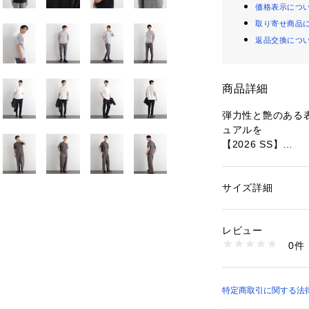
価格表示につ
取り寄せ商品
返品交換につ
商品詳細
弾力性と艶のある
ュアルを
【2026 SS】
NANO univer
◆ジャケットの汚
サイズ詳細
性別：
メンズ
◆ご好評のジャケ
カテゴリー：
ファッ
素材：コットン 100
ンも登場◆
生産国：中国製
レビュー
洗濯：30℃非常に弱い
0件
ビジネススタイル
燥× 吊り干し ウェ
※詳しい洗濯方法に
ツ。ジャケット着
い
シルエットは、ビ
商品番号：
15307000
マンスを発揮する
特定商取引に関する法律に
6686124229 （シ