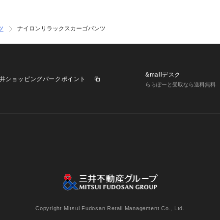
商品と仕様やサイ
は生産の都合上、
いますので、予め
ツ
ナイロンリラックスカーゴパンツ
※光の当たり具合
ございます。正し
ください。
&mallデスク
※こちらの商品は
井ショッピングパークポイント
ららぽーと受取なら送料無料
ります。直接店舗
舗へお願い致しま
いませんので、ご
◆お気に入り登録
気になるアイテム
欲しいものリスト
いち早く特典情報
業施設一覧
三井不動産が展開する商業施設への出店をご検討の方へ
みください。
意
個人情報保護方針
個人情報の取り扱いについて
利用者情
model: 181cm B
Copyright Mitsui Fudosan Retail Management Co., Ltd.