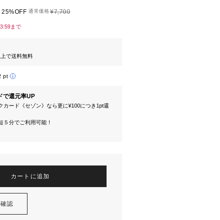
25%OFF
通常価格
¥7,700
23:59まで
円以上で送料無料
2 pt
ドで還元率UP
カード《セゾン》なら更に¥100につき1pt還
短５分でご利用可能！
カートに追加
を確認