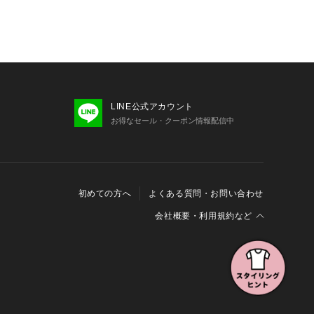
ズが異なる場合がございます。予約時
お届け予定時期が前後する場合もござ
ご了承下さい。
や撮影環境により色味が異なる場合が
い色味はスタジオ画像の色味をご参照
LINE公式アカウント
、アウトレット店舗での取り扱いにな
お得なセール・クーポン情報配信中
へお問い合わせの際はアウトレット店
す。プロパー店舗での取り扱いはござ
了承ください。
でアイテム情報をゲット◆ 
初めての方へ
よくある質問・お問い合わせ
をお気に入り登録して、あなただけの
を作成！
会社概要・利用規約など
をゲットして、お買い物をよりお楽し
会社概要
利用規約
特定商取引に関する法律に基づく表示
報の外部送信について
Cookieおよびアクセスログについて
:75 W:73 H:90 着用サイズ: LARGE
三井不動産グループ ソーシャルメディアガイドライン