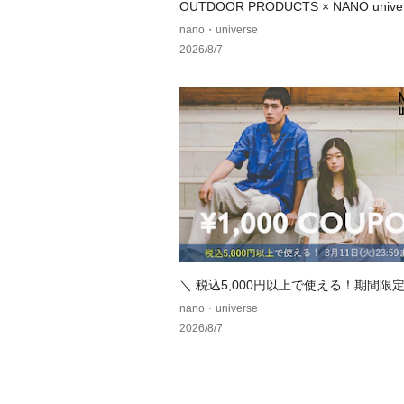
OUTDOOR PRODUCTS × NANO univ
注アイテムをご紹介！
nano・universe
2026/8/7
＼ 税込5,000円以上で使える！期間限定1
クーポン ／
nano・universe
2026/8/7