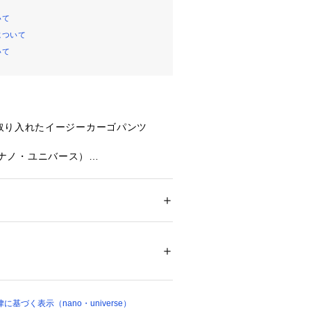
いて
について
いて
取り入れたイージーカーゴパンツ
se（ナノ・ユニバース）
で春から夏まで活躍！◆
ベースにモディファイしたカーゴパン
ション
 ＞ 
パンツ
 ＞ 
ロングパンツ
%
ンツ特有の6ポケットによる収納力を
トゴム＆ドローコードのイージー仕様
 漂白× アイロン110℃ ドライ弱い タンブル
インに仕上げた一本。春先から夏に向
ェット非常に弱い
ついては、商品の品質表示タグをご覧くださ
心地を提供するアイテムです。
20699 
（モール）
基づく表示（nano・universe）
ョップ）