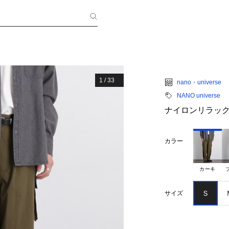
1
/
33
nano・universe
NANO universe
ナイロンリラッ
カラー
カーキ
Ｓ
サイズ