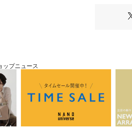
・ミリタリー仕様
・6ポケットが高
・ウエストゴムの
・カジュアルスタ
ト
■素材
・ナイロン素材を
・軽量で摩擦に強
・春から夏まで快
・洗濯機使用可
のショップニュース
■カラー展開
・ベージュ/カーキ
・ミリタリーの定
■コーディネート
・Tシャツをタッ
・春にはカジュア
が◎