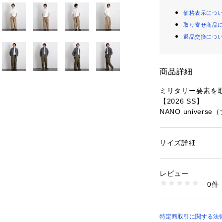
価格表示につ
取り寄せ商品
返品交換につ
商品詳細
ミリタリー要素を
【2026 SS】
NANO univer
◆快適な履き心地
サイズ詳細
性別：
メンズ
ミリタリー仕様を
カテゴリー：
ファッ
素材：ナイロン 100
ツ。ミリタリーパ
生産国：中国製
レビュー
残しつつ、ウエス
洗濯：30℃非常に弱い
0件
を取り入れたデザ
乾燥× 吊り干し ウ
※詳しい洗濯方法に
けて、快適な履き
い
商品番号：
15307000
■デザイン
特定商取引に関する法律に
6726127209 （シ