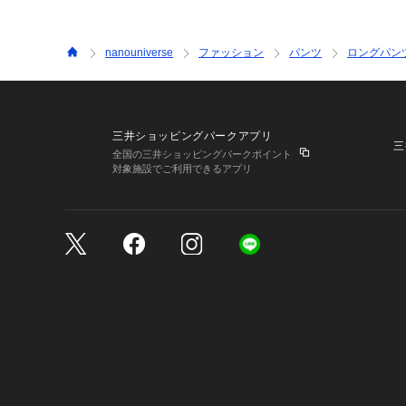
nanouniverse
ファッション
パンツ
ロングパン
三井ショッピングパークアプリ
三
全国の三井ショッピングパークポイント
対象施設でご利用できるアプリ
三井不動産が展開する商
サイトのご利用上の注