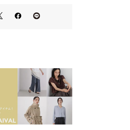
をベースにモディファイしたデザイン
い収納力を確保
イージー仕様
イルに重宝する程よいワイドシルエッ
使用
く、肌触りの良い風合い
適に履ける一本
/ブラックの3色展開
番カーキがおすすめ
クインして合わせるのがおすすめ
ルな素材のシャツを合わせたスタイル