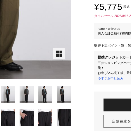
¥5,775
税込
タイムセール 2026/8/16 
nano・universe
購入合計金額4,990
取得予定ポイント数：
5
提携クレジットカー
三井ショッピングパーク
元！
お申し込み完了後、最
今すぐお申し込み
店舗在庫