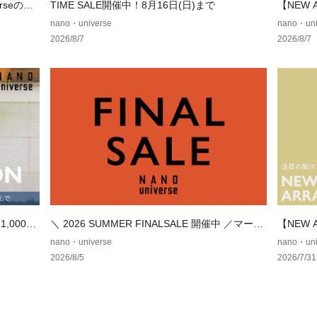
■サイズ感
erseの別
TIME SALE開催中！8月16日(日)まで
【NEW
・程よいゆとりの
テム
nano・universe
nano・uni
2026/8/7
2026/8/7
【推奨サイズ】
Sサイズ: 163-170
Mサイズ: 168-175
Lサイズ: 173-180
XLサイズ: 175-18
※標準体型を基に
予めご理解、ご了
※該当の無いサイ
ズをご参考くださ
■取扱方法
蛍光増白剤が入っ
（特に濃色）と白
,000円
＼ 2026 SUMMER FINALSALE 開催中 ／マーク
【NEW
ネットを使用して
ダウンでお得にゲット！
テム
nano・universe
nano・uni
間の浸漬はしない
2026/8/5
2026/7/31
い。摩擦により、
ちが発生したりし
※サンプルにて撮