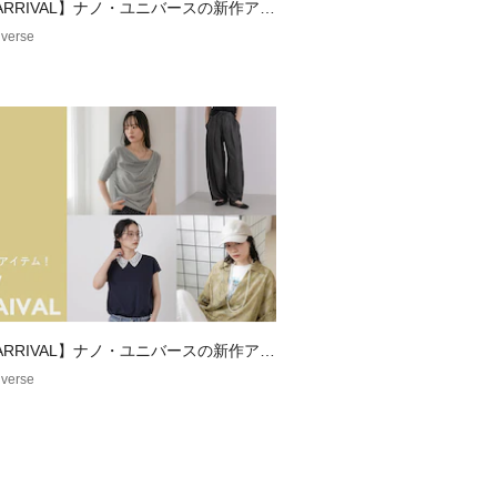
 ARRIVAL】ナノ・ユニバースの新作アイ
あるサイズ感
verse
cm
cm
cm
2cm
した目安でございます。
承の上お買い求めください。
ズも記載しておりますので、展開サイ
い。
ていない洗剤を使用して下さい。色物
物・淡色物は分けて洗ってください。
 ARRIVAL】ナノ・ユニバースの新作アイ
ください。濡れたままの放置や、長時
verse
で下さい。あて布を使用してくださ
素材表面が白っぽくなったり、毛羽立
ます。
影、採寸を行う為、実際にお届けする