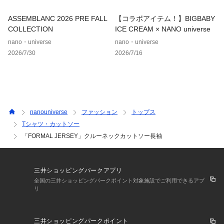
ー長袖
・6686123203　｢FORMAL JERSEY｣ ノーカラーカーディガ
ASSEMBLANC 2026 PRE FALL
【コラボアイテム！】BIGBABY
ン
COLLECTION
ICE CREAM × NANO universe
nano・universe
nano・universe
■サイズ感
2026/7/30
2026/7/16
・スリムシルエット
【推奨サイズ】
Sサイズ: 163-170cm
Mサイズ: 168-175cm
Lサイズ: 173-180cm
nanouniverse
ファッション
トップス
XLサイズ: 175-182cm
Tシャツ・カットソー
※標準体型を基にした目安でございます。予めご理解、ご了承
「FORMAL JERSEY」クルーネックカットソー長袖
の上お買い求めください。
※該当の無いサイズも記載しておりますので、展開サイズをご
参考ください。
三井ショッピングパークアプリ
■取扱方法
全国の三井ショッピングパークポイント対象施設でご利用できるアプ
リ
ネットを使用してください。蛍光増白剤が入っていない洗剤を
使用して下さい。濡れたままの放置や、長時間の浸漬はしない
で下さい。あて布を使用してください。摩擦により、素材表面
三井ショッピングパークポイント
が白っぽくなったり、毛羽立ちが発生したりします。