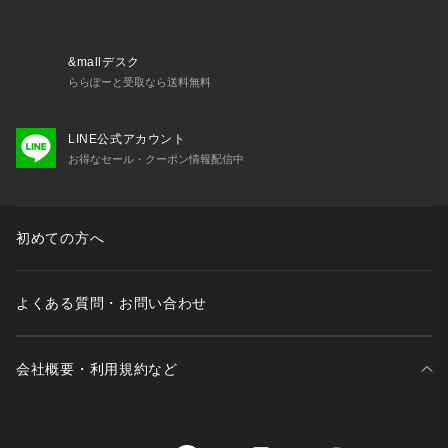
※サンプルにて撮影、採寸を行う為、実際にお届けする商品と
仕様やサイズが異なる場合がございます。予約時は生産の都合
&mallデスク
上、お届け予定時期が前後する場合もございますので、予めご
ららぽーと受取なら送料無料
了承下さい。
※光の当たり具合や撮影環境により色味が異なる場合がござい
LINE公式アカウント
ます。正しい色味はスタジオ画像の色味をご参照ください。
お得なセール・クーポン情報配信中
◆お気に入り登録でアイテム情報をゲット◆ 
気になるアイテムをお気に入り登録して、あなただけの欲しい
ものリストを作成！
初めての方へ
いち早く特典情報をゲットして、お買い物をよりお楽しみくだ
さい。
よくある質問・お問い合わせ
model: H180 B92 W76 H90 着用サイズ: LARGE
会社概要・利用規約など
三井不動産が展開する商業施設一覧