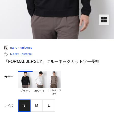
nano・universe
NANO universe
「FORMAL JERSEY」クルーネックカットソー長袖
カラー
カーキベージ

ブラック
ホワイト
Ｓ
Ｍ
Ｌ
サイズ