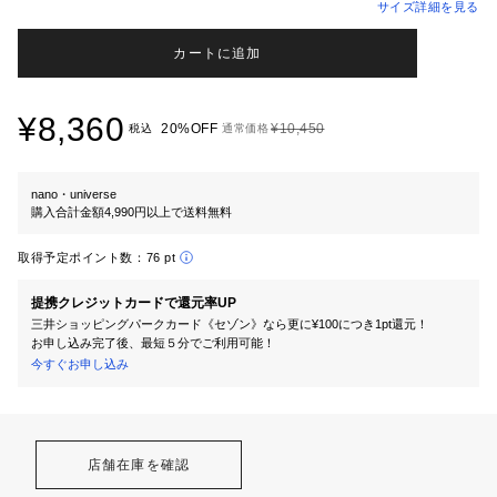
サイズ詳細を見る
カートに追加
¥8,360
20%OFF
¥10,450
税込
通常価格
nano・universe
購入合計金額4,990円以上で送料無料
取得予定ポイント数：
76 pt
提携クレジットカードで還元率UP
三井ショッピングパークカード《セゾン》なら更に¥100につき1pt還元！
お申し込み完了後、最短５分でご利用可能！
今すぐお申し込み
店舗在庫を確認