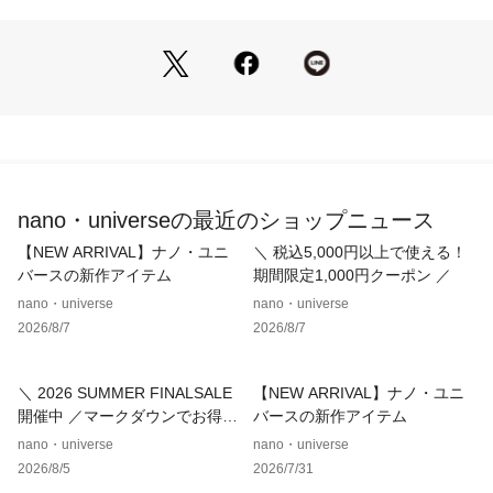
・シンプルなスタイリングにマッチするミニマルなデザイン
・ジャケットのインナーとして活躍するスリムシルエット
・アームホール・袖口・身巾をスッキリしたサイジングで設計
・裾リブがキレイめ見えを実現
■素材
・艶感やハリコシを生むシルケット加工を施した素材
・耐久性があり型崩れしにくい強度を兼ね備えた素材
・洗濯機使用可
nano・universeの最近のショップニュース
■カラー展開
【NEW ARRIVAL】ナノ・ユニ
＼ 税込5,000円以上で使える！
・汎用性の高いホワイトとブラック
バースの新作アイテム
期間限定1,000円クーポン ／
・こなれ感のある新色のカーキベージュ
nano・universe
nano・universe
2026/8/7
2026/8/7
■コーディネート
・スーツのインナーとして着用していただくのがオススメ
・オフシーンに、スラックス等に合わせたシンプルなスタイリ
＼ 2026 SUMMER FINALSALE
【NEW ARRIVAL】ナノ・ユニ
ングも◎
開催中 ／マークダウンでお得に
バースの新作アイテム
ゲット！
nano・universe
nano・universe
■シリーズ
2026/8/5
2026/7/31
・6686123202　｢FORMAL JERSEY｣ モックネックカットソ