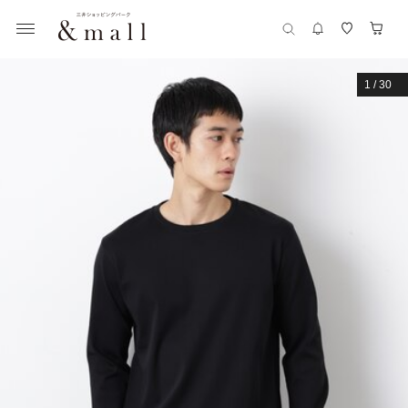
1
/
30