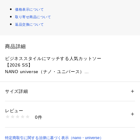
価格表示について
取り寄せ商品について
返品交換について
商品詳細
ビジネススタイルにマッチする人気カットソー
【2026 SS】
NANO universe（ナノ・ユニバース）
◆ビジネススタイルにカジュアルを提案◆
サイズ詳細
性別：
メンズ
ドレスシーンやビジネスシーンにマッチする人気カットソーシ
カテゴリー：
ファッション
 ＞ 
トップス
 ＞ 
Tシャツ・カットソー
素材：コットン 100%
リーズ「FORMAL JERSEY」からクルーネック長袖Tシャツ。
生産国：中国製
レビュー
スリムシルエットながらも伸縮性のある生地で着心地抜群な一
洗濯：30℃非常に弱い 漂白× アイロン150℃ ドライ弱い タンブル乾燥× 
0件
枚です。
吊り干し ウェット弱い
※詳しい洗濯方法については、商品の品質表示タグをご覧ください
商品番号：
1530700020361 
（モール）
■デザイン
6686123201 （ショップ）
・汎用性の高いクルーネック
特定商取引に関する法律に基づく表示（nano・universe）