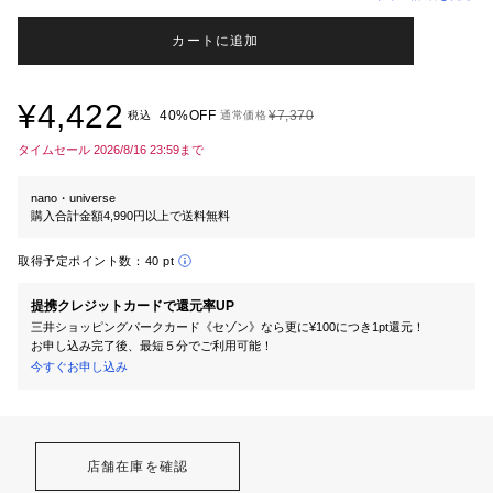
カートに追加
¥4,422
40%OFF
¥7,370
税込
通常価格
タイムセール 2026/8/16 23:59まで
nano・universe
購入合計金額4,990円以上で送料無料
取得予定ポイント数：
40 pt
提携クレジットカードで還元率UP
三井ショッピングパークカード《セゾン》なら更に¥100につき1pt還元！
お申し込み完了後、最短５分でご利用可能！
今すぐお申し込み
店舗在庫を確認