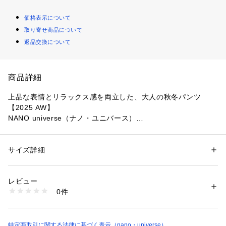
価格表示について
取り寄せ商品について
返品交換について
商品詳細
上品な表情とリラックス感を両立した、大人の秋冬パンツ
【2025 AW】 
NANO universe（ナノ・ユニバース）
細畝の柔らかなコーデュロイ素材を使用したパンツ。ウエスト
やヒップのシルエットをすっきりとさせ、キレイ目からカジュ
サイズ詳細
性別：
レディース
アルなスタイリングまで活躍する一枚。柔らかく暖かみのある
カテゴリー：
ファッション
 ＞ 
パンツ
 ＞ 
ロングパンツ
素材：（表地）ポリエステル 100%（裏地）ポリエステル 100%
起毛素材が、季節感のある大人のカジュアルスタイルにぴった
生産国：中国製
レビュー
りです。
洗濯：40℃非常に弱い 漂白× アイロン110℃ ドライ弱い タンブル乾燥× 
0件
吊り干し ウェット非常に弱い
※詳しい洗濯方法については、商品の品質表示タグをご覧ください
■デザイン
商品番号：
1530700020113 
（モール）
・柔らかな素材が特徴のキレイ目なストレートシルエット
6735227319 （ショップ）
・薄手ながらもコーデュロイ特有の保温性で快適な着用感
特定商取引に関する法律に基づく表示（nano・universe）