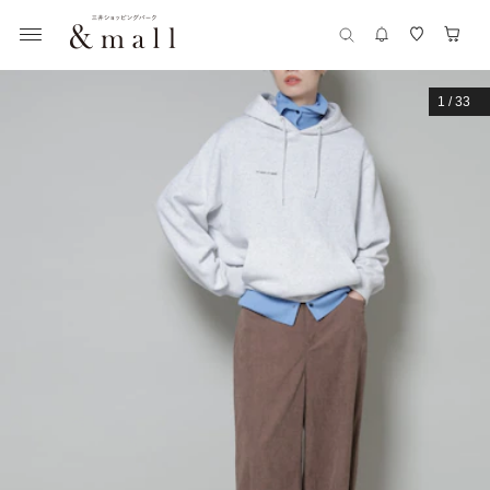
1
/
33