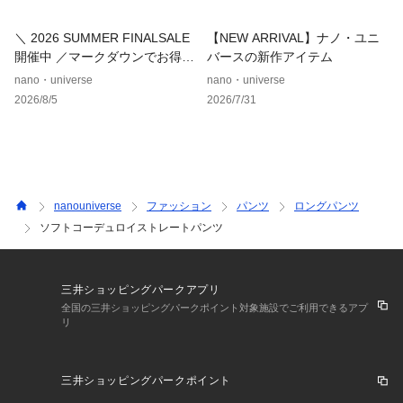
ネットを使用してください。濡れたままの放置や、長時間の浸
漬はしないで下さい。洗濯後は形を整えて直ちに干してくださ
＼ 2026 SUMMER FINALSALE
【NEW ARRIVAL】ナノ・ユニ
い。あて布を使用してください。摩擦により、素材表面が白っ
開催中 ／マークダウンでお得に
バースの新作アイテム
ぽくなったり、毛羽立ちが発生したりします。
ゲット！
nano・universe
nano・universe
2026/8/5
2026/7/31
※サンプルにて撮影、採寸を行う為、実際にお届けする商品と
仕様やサイズが異なる場合がございます。予約時は生産の都合
上、お届け予定時期が前後する場合もございますので、予めご
了承下さい。
※光の当たり具合や撮影環境により色味が異なる場合がござい
ます。正しい色味はスタジオ画像の色味をご参照ください。
nanouniverse
ファッション
パンツ
ロングパンツ
ソフトコーデュロイストレートパンツ
※こちらの商品は、アウトレット店舗での取り扱いになりま
す。直接店舗へお問い合わせの際はアウトレット店舗へお願い
致します。プロパー店舗での取り扱いはございませんので、ご
三井ショッピングパークアプリ
了承ください。
全国の三井ショッピングパークポイント対象施設でご利用できるアプ
リ
◆お気に入り登録でアイテム情報をゲット◆ 
気になるアイテムをお気に入り登録して、あなただけの欲しい
ものリストを作成！
三井ショッピングパークポイント
いち早く特典情報をゲットして、お買い物をよりお楽しみくだ