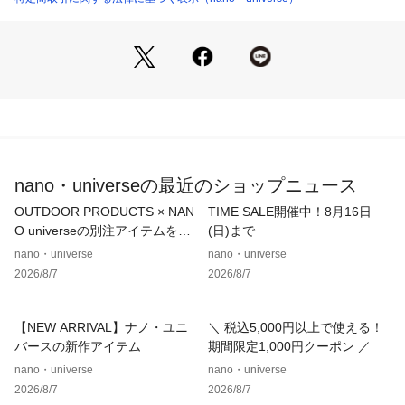
・カジュアルすぎない上品なデザインで大人の女性におすすめ
・裏地あり
■素材
・柔らかく暖かみのある起毛素材
・保温性でしなやかな肌触りのコーデュロイ素材
・洗濯機使用可
■カラー展開
nano・universeの最近のショップニュース
・温かみのある大人カラーのチャコール、アイボリー、モカ
OUTDOOR PRODUCTS × NAN
TIME SALE開催中！8月16日
■コーディネート
O universeの別注アイテムをご
(日)まで
・トップスはシャツやタートルンネック、足元にローファーを
紹介！
nano・universe
nano・universe
合わせ大人カジュアルに◎
2026/8/7
2026/8/7
・首元にはストールを合わせて温かみのある素材感たっぷりの
冬のお出かけスタイルも素敵
【NEW ARRIVAL】ナノ・ユニ
＼ 税込5,000円以上で使える！
■シリーズ
バースの新作アイテム
期間限定1,000円クーポン ／
・6735230319　ソフトコーデュロイマキシスカート
nano・universe
nano・universe
2026/8/7
2026/8/7
■取扱方法