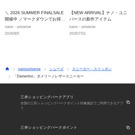
着予約サービスの対象外となりますので、ご了承ください。
＼ 2026 SUMMER FINALSALE
【NEW ARRIVAL】ナノ・ユニ
◆お気に入り登録でアイテム情報をゲット◆ 
開催中 ／マークダウンでお得に
バースの新作アイテム
気になるアイテムをお気に入り登録して、あなただけの欲しい
ゲット！
nano・universe
nano・universe
ものリストを作成！
2026/8/5
2026/7/31
いち早く特典情報をゲットして、お買い物をよりお楽しみくだ
さい。
nanouniverse
シューズ
スニーカー・スリッポン
「Damerino」ダメリーノレザースニーカー
三井ショッピングパークアプリ
全国の三井ショッピングパークポイント対象施設でご利用できるアプ
リ
三井ショッピングパークポイント