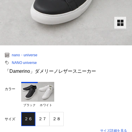
nano・universe
NANO universe
「Damerino」ダメリーノレザースニーカー
カラー
ブラック
ホワイト
２６
２７
２８
サイズ
サイズ詳細を見る