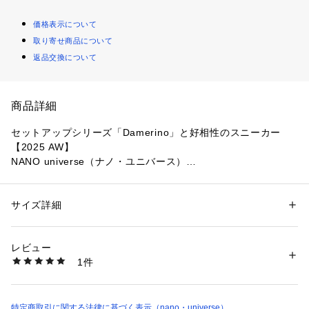
価格表示について
取り寄せ商品について
返品交換について
商品詳細
セットアップシリーズ「Damerino」と好相性のスニーカー
【2025 AW】
NANO universe（ナノ・ユニバース）
◆現代社会に最適なビジネススタイルを叶えるダメリーノシリ
ーズ◆
サイズ詳細
性別：
メンズ
カテゴリー：
シューズ
 ＞ 
スニーカー・スリッポン
素材：（甲部）牛革（底材の種類）合成底
ナノ・ユニバースが展開するセットアップシリーズのレーベル
生産国：中国製
レビュー
「ダメリーノ」のパンツの裾幅、丈感に合わせ、アッパーとソ
洗濯：-
1件
ール巾などを細かく設定したスニーカー。
※詳しい洗濯方法については、商品の品質表示タグをご覧ください
商品番号：
1530700019113 
（モール）
6685234201 （ショップ）
■デザイン
・モノトーンで設計したシンプルデザイン
特定商取引に関する法律に基づく表示（nano・universe）