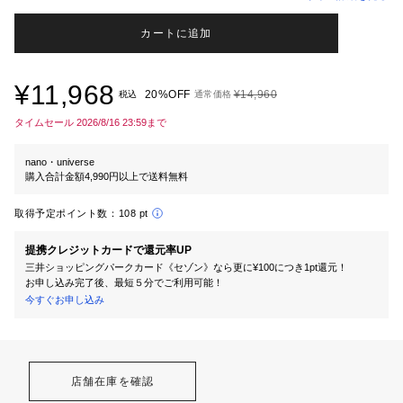
カートに追加
¥11,968
20%OFF
¥14,960
税込
通常価格
タイムセール 2026/8/16 23:59まで
nano・universe
購入合計金額4,990円以上で送料無料
取得予定ポイント数：
108 pt
提携クレジットカードで還元率UP
三井ショッピングパークカード《セゾン》なら更に¥100につき1pt還元！
お申し込み完了後、最短５分でご利用可能！
今すぐお申し込み
店舗在庫を確認