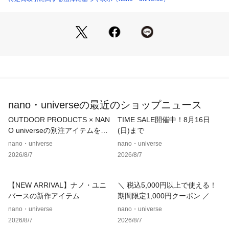
・フォーマルシーンにも対応するシックさを演出
・セットアップの足元で活躍するアイテム
■素材
・牛革を採用
■カラー展開
・シンプルなブラックとホワイトの2色展開
nano・universeの最近のショップニュース
■コーディネート
・Damerinoに合わせて着用するのがおすすめ
OUTDOOR PRODUCTS × NAN
TIME SALE開催中！8月16日
・カジュアルなお休みの日の足元でも活躍するアイテム
O universeの別注アイテムをご
(日)まで
紹介！
nano・universe
nano・universe
※サンプルにて撮影、採寸を行う為、実際にお届けする商品と
2026/8/7
2026/8/7
仕様やサイズが異なる場合がございます。予約時は生産の都合
上、お届け予定時期が前後する場合もございますので、予めご
了承下さい。
【NEW ARRIVAL】ナノ・ユニ
＼ 税込5,000円以上で使える！
※光の当たり具合や撮影環境により色味が異なる場合がござい
バースの新作アイテム
期間限定1,000円クーポン ／
ます。正しい色味はスタジオ画像の色味をご参照ください。
nano・universe
nano・universe
2026/8/7
2026/8/7
※こちらの商品はナノ・ユニバースオフィシャルサイトでの試