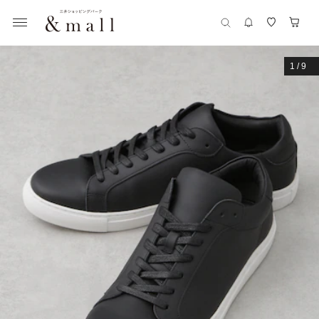
1
/
9