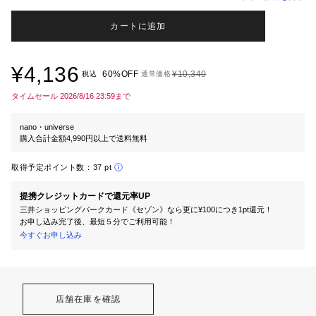
カートに追加
¥4,136
60%OFF
¥10,340
税込
通常価格
タイムセール 2026/8/16 23:59まで
nano・universe
購入合計金額4,990円以上で送料無料
取得予定ポイント数：
37 pt
提携クレジットカードで還元率UP
三井ショッピングパークカード《セゾン》なら更に¥100につき1pt還元！
お申し込み完了後、最短５分でご利用可能！
今すぐお申し込み
店舗在庫を確認