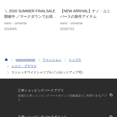
Sサイズ: 163-170cm
Mサイズ: 168-175cm
＼ 2026 SUMMER FINALSALE
【NEW ARRIVAL】ナノ・ユニ
Lサイズ: 173-180cm
開催中 ／マークダウンでお得に
バースの新作アイテム
XLサイズ: 175-182cm
ゲット！
nano・universe
nano・universe
※標準体型を基にした目安でございます。
2026/8/5
2026/7/31
予めご理解、ご了承の上お買い求めください。
※該当の無いサイズも記載しておりますので、展開サイズをご
参考ください。
■取扱方法
蛍光増白剤が入っていない洗剤を使用して下さい。色物（特に
nanouniverse
ファッション
トップス
濃色）と白物・淡色物は分けて洗ってください。ネットを使用
シャツ・ブラウス
してください。あて布を使用してください。摩擦により、素材
ストレッチワイドシャツブルゾン(セットアップ可)
表面が白っぽくなったり、毛羽立ちが発生したりします。
※サンプルにて撮影、採寸を行う為、実際にお届けする商品と
仕様やサイズが異なる場合がございます。予約時は生産の都合
三井ショッピングパークアプリ
上、お届け予定時期が前後する場合もございますので、予めご
全国の三井ショッピングパークポイント対象施設でご利用できるアプ
リ
了承下さい。
※光の当たり具合や撮影環境により色味が異なる場合がござい
ます。正しい色味はスタジオ画像の色味をご参照ください。
三井ショッピングパークポイント