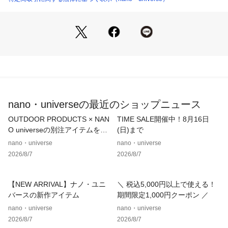
・リラックスシルエットで快適な着心地
・一枚でもサマになるデザインに仕上げた1着
■素材
・羽織としても万能に活躍する程よい生地感
・レーヨンによる程よい落ち感とナイロンの強度をプラスした
特徴的な生地
・ストレッチ性に優れたストレスフリーな着心地
・手洗いに対応したウォッシャブル素材
nano・universeの最近のショップニュース
■カラー展開
OUTDOOR PRODUCTS × NAN
TIME SALE開催中！8月16日
・着回し力の高いブルーグレー/ブラウン/チャコールの3色展開
O universeの別注アイテムをご
(日)まで
紹介！
nano・universe
nano・universe
■コーディネート
2026/8/7
2026/8/7
・同素材のパンツと合わせたセットアップスタイルがおすすめ
6725227204　ストレッチワイドイージーパンツ
【NEW ARRIVAL】ナノ・ユニ
＼ 税込5,000円以上で使える！
■サイズ感
バースの新作アイテム
期間限定1,000円クーポン ／
・スタンダードなサイズ感
nano・universe
nano・universe
2026/8/7
2026/8/7
【推奨サイズ】