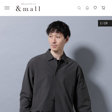
1
/
29