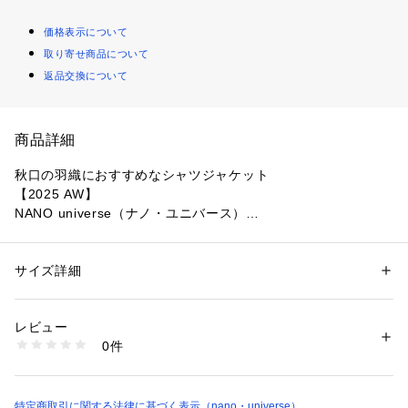
価格表示について
取り寄せ商品について
返品交換について
商品詳細
秋口の羽織におすすめなシャツジャケット
【2025 AW】
NANO universe（ナノ・ユニバース）
◆毎シーズン微調整をかけ、進化し続けているシャツジャケッ
トアイテム◆
サイズ詳細
性別：
メンズ
カテゴリー：
ファッション
 ＞ 
トップス
 ＞ 
シャツ・ブラウス
素材：レーヨン 59% ナイロン 36% ポリウレタン 5%
一枚でもサマになるデザインに仕上げた、リラックスシルエッ
生産国：中国製
レビュー
トのシャツブルゾン。同素材でパンツも展開しているため、セ
洗濯：手洗い 漂白× アイロン110℃ ドライ弱い タンブル乾燥× 吊り干し 
0件
ットとしてもお使いいただけるオススメのアイテムです。
ウェット非常に弱い
※詳しい洗濯方法については、商品の品質表示タグをご覧ください
商品番号：
1530700019075 
（モール）
■デザイン
6725220206 （ショップ）
・汎用性の高いレギュラーカラー
特定商取引に関する法律に基づく表示（nano・universe）