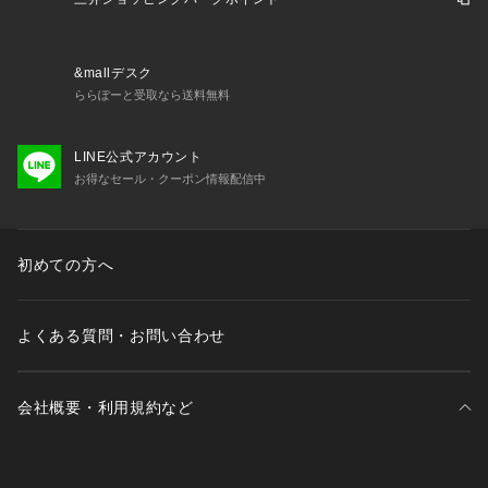
◆お気に入り登録でアイテム情報をゲット◆ 
気になるアイテムをお気に入り登録して、あなただけの欲しい
ものリストを作成！
&mallデスク
いち早く特典情報をゲットして、お買い物をよりお楽しみくだ
ららぽーと受取なら送料無料
さい。
LINE公式アカウント
model: H178 B85 W70 H88 着用サイズ: LARGE
お得なセール・クーポン情報配信中
初めての方へ
よくある質問・お問い合わせ
会社概要・利用規約など
三井不動産が展開する商業施設一覧