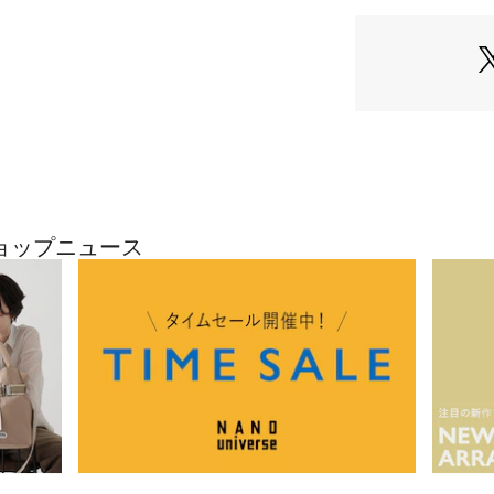
・ワントーンで構
・スタイリングが
ト
・着心地を向上さ
・デイリーに着回
・伸縮性に優れた
■素材
・凸凹した表面の
・汗をかいても生
仕様
のショップニュース
・シルケット加工
光沢を演出
・洗濯機使用可
■カラー展開
・着回しやすい定
を演出するネイビ
■コーディネート
・Tシャツに合わ