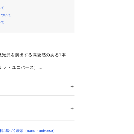
いて
について
いて
微光沢を演出する高級感のある1本
se（ナノ・ユニバース）
トレスフリーな履き心地が今夏におす
ション
 ＞ 
パンツ
 ＞ 
ロングパンツ
 ポリエステル 40%
材が汗をかいても生地が肌につきにく
提供するワイドテーパードパンツ。カ
 漂白× アイロン150℃ ドライ弱い タンブル
ー仕様ながらも加工や生地感で、きち
ェット非常に弱い
ついては、商品の品質表示タグをご覧くださ
アイテムです。
18786 
（モール）
基づく表示（nano・universe）
ョップ）