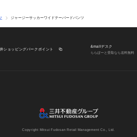
（特に濃色）と白
 ネットを使用して
い。 摩擦により
ツ
ジャージーサッカーワイドテーパードパンツ
ちが発生したりし
※サンプルにて撮
商品と仕様やサイ
&mallデスク
は生産の都合上、
井ショッピングパークポイント
ららぽーと受取なら送料無料
いますので、予め
※光の当たり具合
ございます。正し
ください。
※こちらの商品は
ります。直接店舗
舗へお願い致しま
業施設一覧
三井不動産が展開する商業施設への出店をご検討の方へ
いませんので、ご
意
個人情報保護方針
個人情報の取り扱いについて
利用者情
※こちらの商品は
での試着予約サー
ください。
Copyright Mitsui Fudosan Retail Management Co., Ltd.