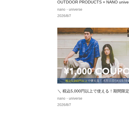
OUTDOOR PRODUCTS × NANO univ
注アイテムをご紹介！
nano・universe
2026/8/7
＼ 税込5,000円以上で使える！期間限定1
クーポン ／
nano・universe
2026/8/7