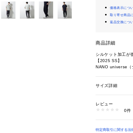
価格表示につ
取り寄せ商品
返品交換につ
商品詳細
シルケット加工が
【2025 SS】
NANO univer
◆伸縮性に優れス
すめの1着◆
サイズ詳細
性別：
メンズ
カテゴリー：
ファッ
素材：コットン 60%
凸凹のサッカー素
生産国：中国製
レビュー
く、快適な着用を
洗濯：30℃非常に弱い
0件
ジュアルなイージ
乾燥× 吊り干し ウ
※詳しい洗濯方法に
んと見えも叶える
い
商品番号：
15307000
■デザイン
特定商取引に関する法律に
6725127220 （シ