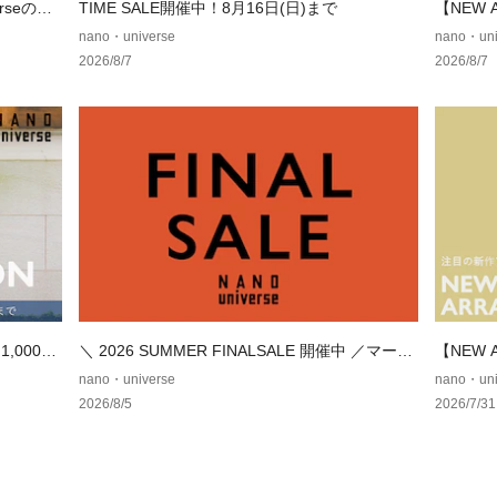
・開襟のシャツを
erseの別
TIME SALE開催中！8月16日(日)まで
【NEW
◎
テム
nano・universe
nano・uni
2026/8/7
2026/8/7
■シリーズ
・672512424
シャツ 半袖
■サイズ感
・程よくゆとりの
【推奨サイズ】
Sサイズ: 163-170
Mサイズ: 168-175
Lサイズ: 173-180
XLサイズ: 175-18
※標準体型を基に
,000円
＼ 2026 SUMMER FINALSALE 開催中 ／マーク
【NEW
ご了承の上お買い
ダウンでお得にゲット！
テム
nano・universe
nano・uni
※該当の無いサイ
2026/8/5
2026/7/31
ズをご参考くださ
■取扱方法
蛍光増白剤が入っ