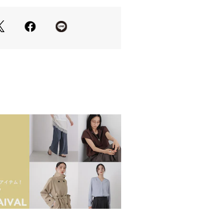
成したシンプルデザイン
きれいにまとまるテーパードシルエッ
せるゆとりのある腰回り
しやすいイージー仕様
、ストレスフリーな仕上がり
サッカー素材
地が肌につきにくく、快適に過ごせる
を施したことで、高級感感じさせる微
番ブラックとグレー、爽やかな風合い
ーの3色展開
せる、定番サマースタイルにおすすめ