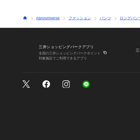
nanouniverse
ファッション
パンツ
ロングパン
三井ショッピングパークアプリ
三
全国の三井ショッピングパークポイント
対象施設でご利用できるアプリ
三井不動産が展開する商
サイトのご利用上の注