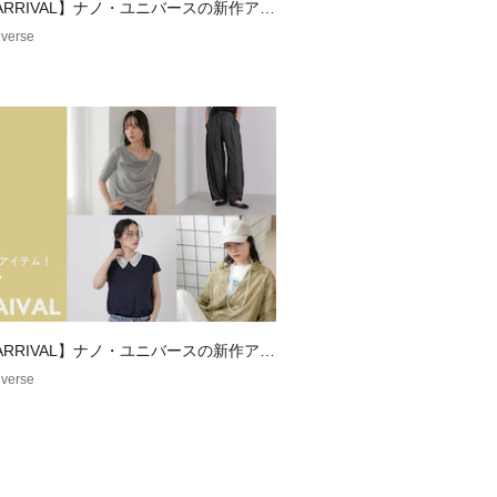
羽織り、清涼感満載のスタイリングも
 ARRIVAL】ナノ・ユニバースの新作アイ
verse
8　ジャージーサッカーヘンリーネックT
あるワイドテーパードシルエット
cm
cm
cm
2cm
した目安でございます。予めご理解、
 ARRIVAL】ナノ・ユニバースの新作アイ
求めください。
verse
ズも記載しておりますので、展開サイ
い。
ていない洗剤を使用して下さい。 色物