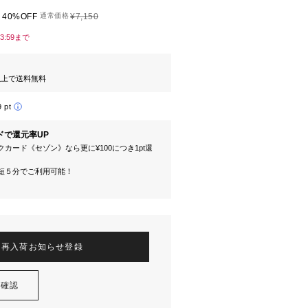
40%OFF
通常価格
¥7,150
23:59まで
円以上で送料無料
9 pt
ドで還元率UP
カード《セゾン》なら更に¥100につき1pt還
短５分でご利用可能！
再入荷お知らせ登録
を確認