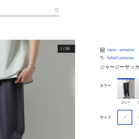
1
/
28
nano・universe
NANO universe
ジャージーサッ
カラー
グレー
Ｓ
サイズ