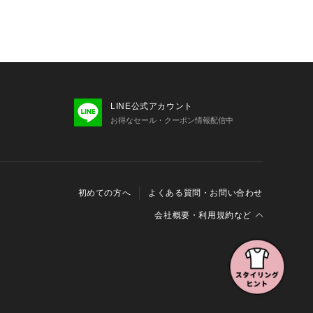
物・淡色物は分けて洗ってください。
ください。 あて布を使用してくださ
、素材表面が白っぽくなったり、毛羽立
ます。
影、採寸を行う為、実際にお届けする
ズが異なる場合がございます。予約時
LINE公式アカウント
お届け予定時期が前後する場合もござ
お得なセール・クーポン情報配信中
ご了承下さい。
や撮影環境により色味が異なる場合が
い色味はスタジオ画像の色味をご参照
初めての方へ
よくある質問・お問い合わせ
、アウトレット店舗での取り扱いにな
へお問い合わせの際はアウトレット店
会社概要・利用規約など
す。プロパー店舗での取り扱いはござ
会社概要
利用規約
特定商取引に関する法律に基づく表示
了承ください。
報の外部送信について
Cookieおよびアクセスログについて
ナノ・ユニバースオフィシャルサイト
ビスの対象外となりますので、ご了承
三井不動産グループ ソーシャルメディアガイドライン